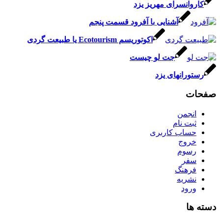
کاروانسرای مهریز یزد
آشنایی با آفرود قسمت پنجم
اکوتوریسم Ecotourism یا طبیعت گردی
جت لو چیست
رستورانهای یزد
صفحات
انجمن
ثبت نام
حساب کاربری
خروج
رسوم
سفر
فرهنگ
نشریه
ورود
دسته ها