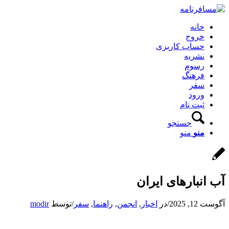
خانه
خروج
حساب کاربری
نشریه
رسوم
فرهنگ
سفر
ورود
ثبت نام
جستجو
منو
منو
آب انبارهای ایران
آگوست 12, 2025
/
در
اخبار
,
انجمن
,
راهنما
,
سفر
/
توسط
modir