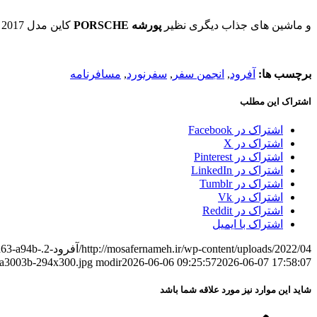
و ماشین های جذاب دیگری نظیر
پورشه
PORSCHE
کاین مدل 2017 ، یا
برچسب ها:
آفرود
,
انجمن سفر
,
سفرنورد
,
مسافرنامه
اشتراک این مطلب
اشتراک در Facebook
اشتراک در X
اشتراک در Pinterest
اشتراک در LinkedIn
اشتراک در Tumblr
اشتراک در Vk
اشتراک در Reddit
اشتراک با ایمیل
http://mosafernameh.ir/wp-content/uploads/2022/04/آفرود-2.jpeg
a63-a94b-
a3003b-294x300.jpg
modir
2026-06-06 09:25:57
2026-06-07 17:58:07
شاید این موارد نیز مورد علاقه شما باشد