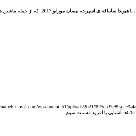
هیوندا سانتافه ی اسپرت
،
نیسان
مورانو
2017، که از جمله ماشین های لوکس و اسپرت و قدرتمند ویژه ی کارتینگ هستند.
fernamehir_ov2_com/wp-content_51/uploads/2021/09/5cb35e89-dae9-4
cb4262
آشنایی با آفرود قسمت سوم