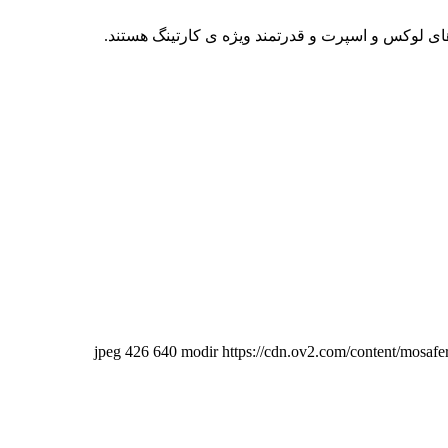
426
640
modir
https://cdn.ov2.com/content/mosa