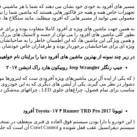
مسیر های آفرود به خودی خود نشان می دهند که شما با هر ماشینی قادر
تجهیزات خاص همه و همه جز فاکتور هایی هستند که ماشین شما را تبدی
معمولی نمی توانید از مسیر هایی که آفرود میطلبد، مانند سنگلاخ ها، 
به همین جهت ماشین های ویژه ی آفرود کاملا متفاوت بوده و برای عبو
بطور کلی ماشین های آفرود را می توان از جسه و لاستیک های بزرگ با
و همین ویژگی این ماشین ها، که این اطمینان خاطر را به صاحبانشان می
ویژه ای برای صاحبانشان برخوردار بوده و طرفداران خاص خودشان را دا
در زیر چند نمونه از بهترین ماشین های آفرود دنیا را برایتان نام خواهیم
جیپ رنگلر
Jeep Wrangler
روبیکون هارد راک ادیشن
۲۰۱۷
( که یکی از ایده آل ترین ماشین‌های ویژه آفرودی ست که اینروزها م
مناسب برای تمام فصول، چراغ‌های جلوی LED ، چراغهای مه‌شکن در آن تعبیه شده است. )
تویوتا
Runner TRD Pro 2017
۰۱۷ ۴
Toyota
آفرود
سیستم دیفرانسیل عقب قفل شونده و Crawl Control آن است که جلوی بسیاری از تکان های وارد شده به ماشین و شدت آن را میگیرد. )