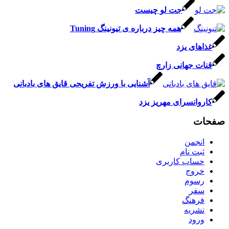
جت لو چیست
همه چیز درباره ی تیونینگ Tuning
غذاهای یزد
قنات جهانی زارچ
آشنایی با ورزش تفریحی قایق های بادبانی
کاروانسرای مهریز یزد
صفحات
انجمن
ثبت نام
حساب کاربری
خروج
رسوم
سفر
فرهنگ
نشریه
ورود