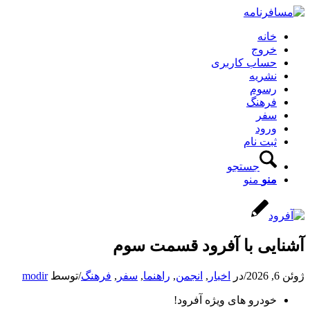
خانه
خروج
حساب کاربری
نشریه
رسوم
فرهنگ
سفر
ورود
ثبت نام
جستجو
منو
منو
آشنایی با آفرود قسمت سوم
ژوئن 6, 2026
/
در
اخبار
,
انجمن
,
راهنما
,
سفر
,
فرهنگ
/
توسط
modir
خودرو های ویژه آفرود!