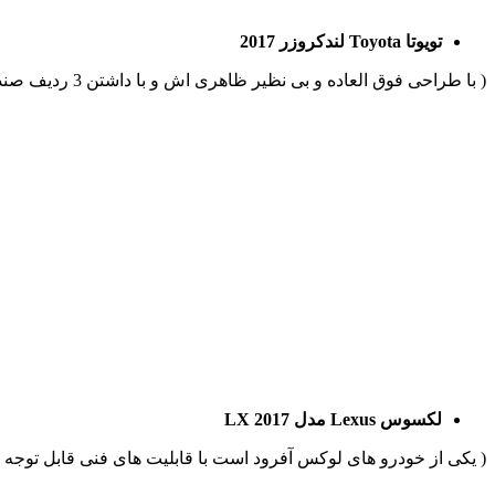
تویوتا
Toyota
لندکروزر 2017
( با طراحی فوق العاده و بی نظیر ظاهری اش و با داشتن 3 ردیف صندلی و امکان استقبال از 8 سرنشین را یکی دیگر از خودروهای آفرود مورد پسند آفرودرهاست. )
لکسوس
Lexus
مدل
2017
LX
( یکی از خودرو های لوکس آفرود است با قابلیت های فنی قابل توجه نظیر موتور 8 سیلندر و توان خروجی 383 اسب بخاری، که آن را در نوع خودش یکی از پر قدرت ترین 