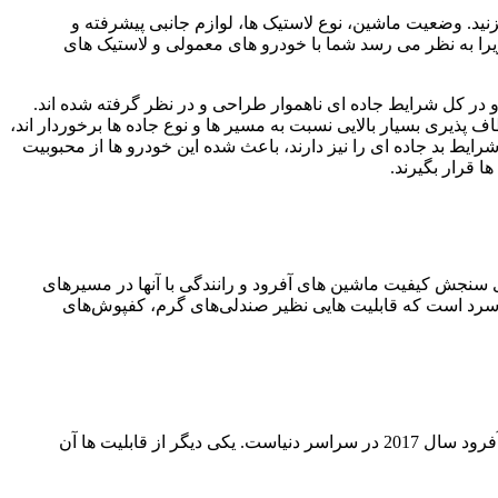
زنید. وضعیت ماشین، نوع لاستیک ها، لوازم جانبی پیشرفته و
زیرا به نظر می رسد شما با خودرو های معمولی و لاستیک های
و در کل شرایط جاده ای ناهموار طراحی و در نظر گرفته شده اند.
پذیری بسیار بالایی نسبت به مسیر ها و نوع جاده ها برخوردار اند،
رایط بد جاده ای را نیز دارند، باعث شده این خودرو ها از محبوبیت
 قرار بگیرند.
ای سنجش کیفیت ماشین های آفرود و رانندگی با آنها در مسیرهای
ن خودروی همه چیز تمام اضافه شد، پکیج Cold Weather یا همان پکیج آب و هوای سرد است که قابلیت هایی نظیر صندلی‌های گرم، کفپوش‌های
( این خودرو با دارا بودن سیستم فوق العاده ی فنری منعطف در نسخه ی جدیدش، بی شک یکی از بهترین و درجه یک ترین ماشین های ویژه آفرود سال 2017 در سراسر دنیاست. یکی دیگر از قابلیت ها آن