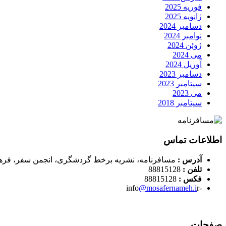
فوریه 2025
ژانویه 2025
دسامبر 2024
نوامبر 2024
ژوئن 2024
می 2024
آوریل 2024
دسامبر 2023
سپتامبر 2023
می 2023
سپتامبر 2018
اطلاعات تماس
آدرس :
مسافرنامه، نشریه برخط گردشگری، انجمن سفر، فره
تلفن :
88815128
فکس :
88815128
@mosafernameh.i
r
-info
صفحات