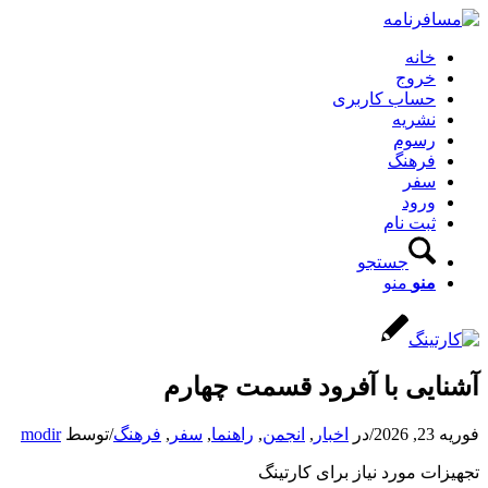
خانه
خروج
حساب کاربری
نشریه
رسوم
فرهنگ
سفر
ورود
ثبت نام
جستجو
منو
منو
آشنایی با آفرود قسمت چهارم
فوریه 23, 2026
/
در
اخبار
,
انجمن
,
راهنما
,
سفر
,
فرهنگ
/
توسط
modir
تجهیزات مورد نیاز برای کارتینگ