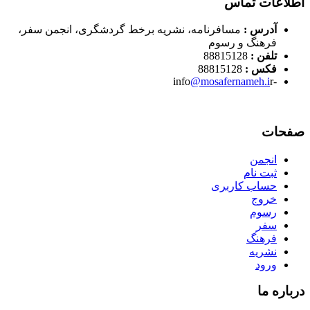
اطلاعات تماس
آدرس :
مسافرنامه، نشریه برخط گردشگری، انجمن سفر،
فرهنگ و رسوم
تلفن :
88815128
فکس :
88815128
@mosafernameh.i
r
-info
صفحات
انجمن
ثبت نام
حساب کاربری
خروج
رسوم
سفر
فرهنگ
نشریه
ورود
درباره ما