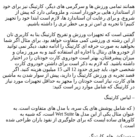
همانند تمامی ورزش ها و سرگرمی های دیگر، کارتینگ نیز برای خود
از استاندارد هایی برخوردار است، و ملزوماتی دارد که پیش از
شروع، و برای رعایت آن استاندارد ها، لازم است ابتدا خود را تجهیز
کنیم! تا تجربه ی امن تر و بی خطر تری را داشته باشیم.
گفتنی است که تجهیزات ورزش و تفریح کارتینگ بنا به کاربری تان
از این رشته ی ورزشی کمی متفاوت خواهد بود. برای مثال اگر شما
بخواهید به صورت حرفه ای کارتینگ را ادامه دهید، دیگر نمی توانید
از خودرو های رنتال یا اجاره ای استفاده کنید و به مرور زمان و
میزان پیشرفتتان، بهتر است خودروی کارت خودتان را در اختیار
داشته باشید. که لازم به ذکر است برای داشتن خودروی کارت
شخصی خود، باید چیزی حدود 12 الی 15 میلیون هزینه کنید. اگر
قصد تجربه ی ورزش کارتینگ را دارید، پیش از سوار شدن به ماشین
های کارت، نیاز است خودتان را مجهز به حداقل تجهیزات مورد نیاز
در کارتینگ که شامل موارد زیر است کنید:
– لباس کارتینگ
( که شامل پوشش های یک سره، با مدل های متفاوت است. به
عنوان مثال یکی از این مدل ها Wet Suite است، که شبیه به
کاورهای ساده ایست که برای جلوگیری از نفوذ باران طراحی شده
است. )
– دستکش های کارتینگ