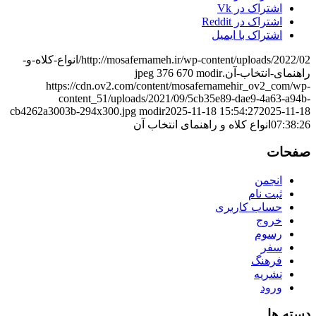
اشتراک در Vk
اشتراک در Reddit
اشتراک با ایمیل
http://mosafernameh.ir/wp-content/uploads/2022/02/انواع-کلاه-و-
راهنمای-انتخاب-آن.jpeg
modir
670
376
https://cdn.ov2.com/content/mosafernamehir_ov2_com/wp-
content_51/uploads/2021/09/5cb35e89-dae9-4a63-a94b-
cb4262a3003b-294x300.jpg
modir
2025-11-18 15:54:27
2025-11-18
07:38:26
انواع کلاه و راهنمای انتخاب آن
صفحات
انجمن
ثبت نام
حساب کاربری
خروج
رسوم
سفر
فرهنگ
نشریه
ورود
دسته ها