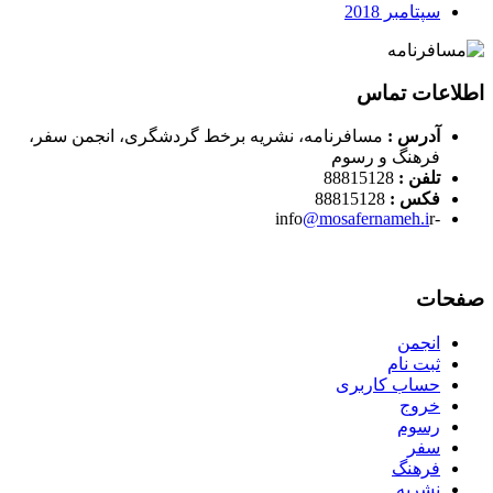
سپتامبر 2018
اطلاعات تماس
آدرس :
مسافرنامه، نشریه برخط گردشگری، انجمن سفر،
فرهنگ و رسوم
تلفن :
88815128
فکس :
88815128
@mosafernameh.i
r
-info
صفحات
انجمن
ثبت نام
حساب کاربری
خروج
رسوم
سفر
فرهنگ
نشریه