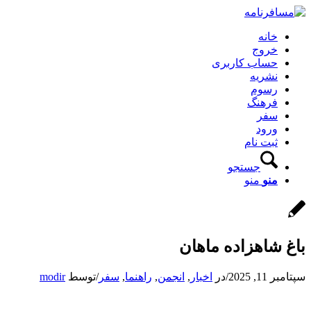
خانه
خروج
حساب کاربری
نشریه
رسوم
فرهنگ
سفر
ورود
ثبت نام
جستجو
منو
منو
باغ شاهزاده ماهان
سپتامبر 11, 2025
/
در
اخبار
,
انجمن
,
راهنما
,
سفر
/
توسط
modir