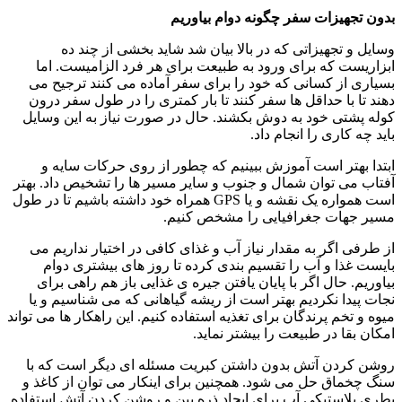
بدون تجهیزات سفر چگونه دوام بیاوریم
وسایل و تجهیزاتی که در بالا بیان شد شاید بخشی از چند ده
ابزاریست که برای ورود به طبیعت برای هر فرد الزامیست. اما
بسیاری از کسانی که خود را برای سفر آماده می کنند ترجیح می
دهند تا با حداقل ها سفر کنند تا بار کمتری را در طول سفر درون
کوله پشتی خود به دوش بکشند. حال در صورت نیاز به این وسایل
باید چه کاری را انجام داد.
ابتدا بهتر است آموزش ببینیم که چطور از روی حرکات سایه و
آفتاب می توان شمال و جنوب و سایر مسیر ها را تشخیص داد. بهتر
است همواره یک نقشه و یا GPS همراه خود داشته باشیم تا در طول
مسیر جهات جغرافیایی را مشخص کنیم.
از طرفی اگر به مقدار نیاز آب و غذای کافی در اختیار نداریم می
بایست غذا و آب را تقسیم بندی کرده تا روز های بیشتری دوام
بیاوریم. حال اگر با پایان یافتن جیره ی غذایی باز هم راهی برای
نجات پیدا نکردیم بهتر است از ریشه گیاهانی که می شناسیم و یا
میوه و تخم پرندگان برای تغذیه استفاده کنیم. این راهکار ها می تواند
امکان بقا در طبیعت را بیشتر نماید.
روشن کردن آتش بدون داشتن کبریت مسئله ای دیگر است که با
سنگ چخماق حل می شود. همچنین برای اینکار می توان از کاغذ و
بطری پلاستیکی آب برای ایجاد ذره بین و روشن کردن آتش استفاده