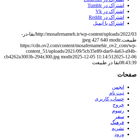
اشتراک در Tumblr
اشتراک در Vk
اشتراک در Reddit
اشتراک با ایمیل
http://mosafernameh.ir/wp-content/uploads/2022/03/بقا-در-
طبیعت.jpeg
modir
640
427
https://cdn.ov2.com/content/mosafernamehir_ov2_com/wp-
content_51/uploads/2021/09/5cb35e89-dae9-4a63-a94b-
cb4262a3003b-294x300.jpg
modir
2025-12-05 11:14:51
2025-12-06
08:43:39
بقا در طبیعت
صفحات
انجمن
ثبت نام
حساب کاربری
خروج
رسوم
سفر
فرهنگ
نشریه
ورود