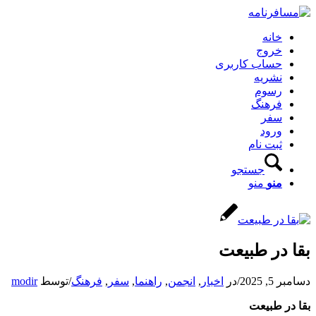
خانه
خروج
حساب کاربری
نشریه
رسوم
فرهنگ
سفر
ورود
ثبت نام
جستجو
منو
منو
بقا در طبیعت
دسامبر 5, 2025
/
در
اخبار
,
انجمن
,
راهنما
,
سفر
,
فرهنگ
/
توسط
modir
بقا در طبیعت