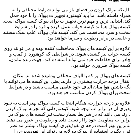
با اینکه بیواک کردن در فضای باز می تواند شرایط مختلفی را به
همراه داشته باشد اما باید کوهنورد تجهیزات بیواک را با خود حمل
کند. ابتدایی ترین و مهم ترین تجهیزات برای بیواک کیسه بیواک است.
کیسه بیواک همانند کیسه خواب عمل کرده و فرد را در شرایط
سخت و سرد محافظت می کند. کیسه های بیواک اغلب سبک هستند
و عایقی در برابر رطوبت و سرما خواهند بود.
علاوه بر این کیسه های بیواک محافظت کننده بوده و می توانند روی
کیسه خواب نیز کشیده شوند. در شرایطی که کوهنورد از کمپ و
چادر برای حفاظت خود نمی تواند استفاده کند، جهت زنده ماندن،
کیسه بیواک ضروری خواهد بود.
کیسه های بیواک پر که با الیاف مختلفی پوشیده شده اند امکان
انتقال درجه حرارت بیشتری را دارند. یعنی این کیسه ها می توانند با
نگه داشتن هوا میان الیاف خود عایقی مناسب باشند و در شرایط
سخت برای بیواک کردن مناسب خواهند بود.
علاوه بر درجه حرارت، هنگام انتخاب کیسه بیواک بهتر است به نفوذ
پذیری آن در برابر آب توجه شود. کوهنوردانی که تجربه بیواک کردن
دارند می دانند که در شرایط بسیار سخت نیز کیسه های بیواک در
برابر آب مقاومت خود را از دست داده و رطوبت را عبور می دهند.
بنابراین بهتر است درجه ی نفوذپذیری کیسه بیواک بیشتر مد نظر
قرار بگیرد. استفاده از بیواک دو لایه می تواند این نفوذپذیری را