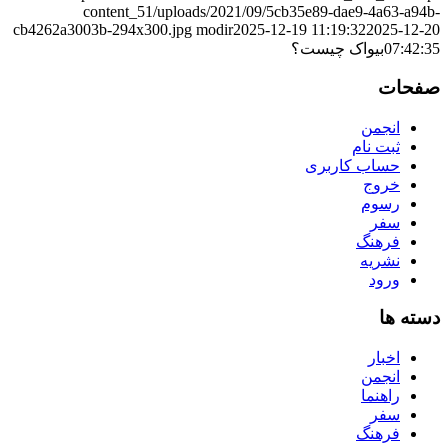
content_51/uploads/2021/09/5cb35e89-dae9-4a63-a94b-
cb4262a3003b-294x300.jpg
modir
2025-12-19 11:19:32
2025-12-20
07:42:35
بیواک چیست؟
صفحات
انجمن
ثبت نام
حساب کاربری
خروج
رسوم
سفر
فرهنگ
نشریه
ورود
دسته ها
اخبار
انجمن
راهنما
سفر
فرهنگ