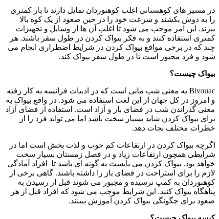
در مسیر های کوهستانی اغلب کوهنوردان تمایل دارند تا بار کمتری
را به دوش بکشند و سرعت خود را در حین صعود از یک کوه بالا
ببرند. این امر موجب می شود تا اغلب آن ها از وسایل و تجهیزات
کمتری استفاده کنند و به فکر بیواک کردن در طول سفر باشند. هر
چند که در برخی مواقع بیواک کردن در شرایط اضطراری انجام می
شود و فرد مجبور است تا در طول سفر بیواک کند.
بیواک چیست؟
Bivouac به معنی شب مانی است که در ادبیات فرانسه به کار رفته
و امروز در کل جهان از این لغت استفاده می شود. در واقع بیواک به
معنی گذراندن شب در فضای باز و آزاد است. استفاده از فضای آزاد
برای بیواک کردن شاید بسیار سخت باشد اما می تواند فرد را از
خطرات مختلف نجات دهد.
اگرچه بیواک کردن در ارتفاعات کم خوب و لذت بخش است اما در
شرایطی همچون ارتفاعات زیاد و در فصل زمستان بسیار سخت
خواهد بود. بیواک کردن می بایست به گونه ای باشد تا افراد آمادگی
لازم را برای استراحت در فضای باز را داشته باشند. گاهی برخی از
کوهنوردان به کمپ نرسیده و مجبور می شوند قبل از رسیدن به
پناهگاه بیواک کنند. این شرایط موجب می شود که افراد قبل از هر
صعود برای چگونگی بیواک کردن آموزش ببینند.
کیسه بیواک چیست؟