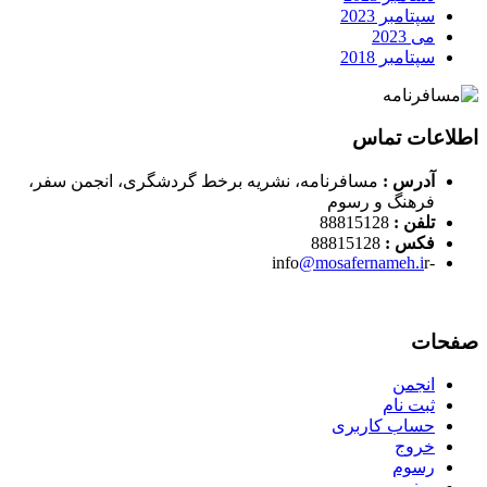
سپتامبر 2023
می 2023
سپتامبر 2018
اطلاعات تماس
آدرس :
مسافرنامه، نشریه برخط گردشگری، انجمن سفر،
فرهنگ و رسوم
تلفن :
88815128
فکس :
88815128
@mosafernameh.i
r
-info
صفحات
انجمن
ثبت نام
حساب کاربری
خروج
رسوم