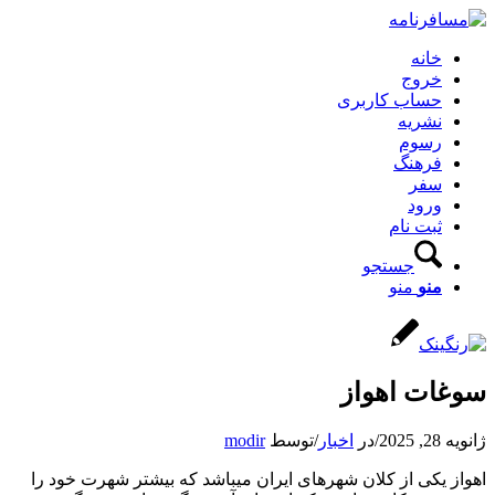
خانه
خروج
حساب کاربری
نشریه
رسوم
فرهنگ
سفر
ورود
ثبت نام
جستجو
منو
منو
سوغات اهواز
ژانویه 28, 2025
/
در
اخبار
/
توسط
modir
اهواز یکی از کلان شهرهای ایران میباشد که بیشتر شهرت خود را