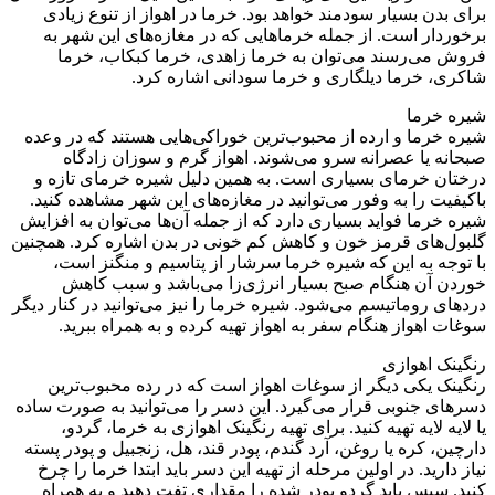
برای بدن بسیار سودمند خواهد بود. خرما در اهواز از تنوع زیادی
برخوردار است. از جمله خرماهایی که در مغازه‌های این شهر به
فروش می‌رسند می‌توان به خرما زاهدی، خرما کبکاب، خرما
شاکری، خرما دیلگاری و خرما سودانی اشاره کرد.
شیره خرما
شیره خرما و ارده از محبوب‌ترین خوراکی‌هایی هستند که در وعده
صبحانه یا عصرانه سرو می‌شوند. اهواز گرم و سوزان زادگاه
درختان خرمای بسیاری است. به همین دلیل شیره خرمای تازه و
باکیفیت را به وفور می‌توانید در مغازه‌های این شهر مشاهده کنید.
شیره خرما فواید بسیاری دارد که از جمله آن‌ها می‌توان به افزایش
گلبول‌های قرمز خون و کاهش کم خونی در بدن اشاره کرد. همچنین
با توجه به این که شیره خرما سرشار از پتاسیم و منگنز است،
خوردن آن هنگام صبح بسیار انرژی‌زا می‌باشد و سبب کاهش
دردهای روماتیسم می‌شود. شیره خرما را نیز می‌توانید در کنار دیگر
سوغات اهواز هنگام سفر به اهواز تهیه کرده و به همراه ببرید.
رنگینک اهوازی
رنگینک یکی دیگر از سوغات اهواز است که در رده محبوب‌ترین
دسرهای جنوبی قرار می‌گیرد. این دسر را می‌توانید به صورت ساده
یا لایه لایه تهیه کنید. برای تهیه رنگینک اهوازی به خرما، گردو،
دارچین، کره یا روغن، آرد گندم، پودر قند، هل، زنجبیل و پودر پسته
نیاز دارید. در اولین مرحله از تهیه این دسر باید ابتدا خرما را چرخ
کنید. سپس باید گردو پودر شده را مقداری تفت دهید و به همراه