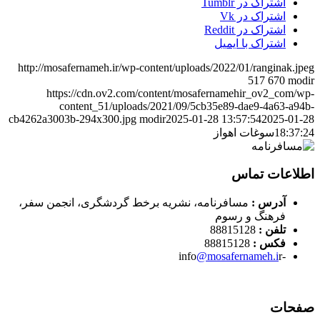
اشتراک در Tumblr
اشتراک در Vk
اشتراک در Reddit
اشتراک با ایمیل
http://mosafernameh.ir/wp-content/uploads/2022/01/ranginak.jpeg
517
670
modir
https://cdn.ov2.com/content/mosafernamehir_ov2_com/wp-
content_51/uploads/2021/09/5cb35e89-dae9-4a63-a94b-
cb4262a3003b-294x300.jpg
modir
2025-01-28 13:57:54
2025-01-28
18:37:24
سوغات اهواز
اطلاعات تماس
آدرس :
مسافرنامه، نشریه برخط گردشگری، انجمن سفر،
فرهنگ و رسوم
تلفن :
88815128
فکس :
88815128
@mosafernameh.i
r
-info
صفحات