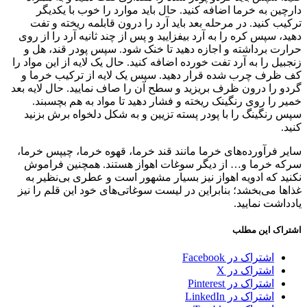
دارچین به خرما اضافه کنید. حال باید موارد را خوب با یکدیگر
ترکیب کنید. در مرحله بعد باید آرد را درون قابلمه ریخته و تفت
دهید، سپس کره را به آرد بیفزایید و پس از چند ثانیه آرد را از روی
حرارت برداشته و اجازه دهید تا خنک شود. سپس پودر قند، هل و
زنجبیل را به آرد تفت خورده اضافه کنید. حال یک لایه از این مواد را
کف ظرف چرب شده قرار دهید. سپس یک لایه از ترکیب خرما و
گردو را درون ظرف بریزید و سطح آن را صاف نمایید. حال لایه بعد
خمیر را روی رنگینک ریخته و فشار دهید تا مواد به هم بچسبند.
سپس رنگینگ را با پودر پسته تزیین و به شکل دلخواه برش بزنید
کنید.
سایر فرآورده‌های خرما مانند قند خرما، قهوه خرما، چیپس خرما،
سرکه خرما و… از دیگر سوغات اهواز هستند. همچنین فراموش
نکنید که ادویه اهواز نیز بسیار مشهور است و عطری بی‌نظیر به
غذاها می‌بخشد؛ بنابراین در لیست سوغاتی‌های خود این قلم را نیز
یادداشت نمایید.
اشتراک این مطلب
اشتراک در Facebook
اشتراک در X
اشتراک در Pinterest
اشتراک در LinkedIn