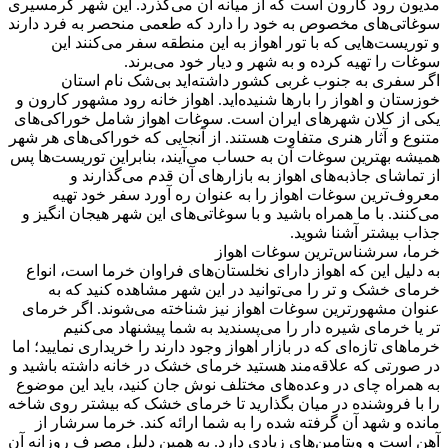
مدیون رود کارون است که از میانه آن می‌گذرد. این شهر گرمسیری
سوغاتی‌های مخصوص به خود را دارد که طعمی منحصر به فرد دارند
و توریست‌هایی که با تور اهواز به این منطقه سفر می‌کنند این
سوغات را تهیه کرده و به شهر و دیار خود می‌برند.
اگر سفری به جنوب غربی کشور داشته‌اید بی‌شک نام استان
خوزستان و اهواز را بارها شنیده‌اید. اهواز خانه رود مشهور کارون و
یکی از کلان شهرهای ایران است. سوغات اهواز شامل خوراکی‌های
متنوع و آثار هنری متفاوت هستند. از آنجایی که خوراکی‌های هر شهر
همیشه بهترین سوغات آن به حساب می‌آیند، بنابراین توریست‌ها پس
از تماشای جاذبه‌های اهواز به بازارهای آن قدم می‌گذارند و
معروف‌ترین سوغات اهواز را به عنوان ره آورد سفر خود تهیه
می‌کنند. با ما همراه باشید و با سوغاتی‌های این شهر هیجان انگیز و
جذاب بیشتر آشنا شوید.
خرما، سرشناس‌ترین سوغات اهواز
به دلیل این که اهواز دارای نخلستان‌های فراوان خرما است، انواع
خرمای خشک و تر را می‌توانید در این شهر مشاهده کنید که به
عنوان مشهورترین سوغات اهواز نیز شناخته می‌شوند. اگر خرمای
تر یا خرمای شیره دار را می‌پسندید به شما پیشنهاد می‌کنیم
خرماهای تازه‌ای که در بازار اهواز وجود دارند را خریداری نمایید؛ اما
در صورتی که علاقه‌مند هستید خرمای خشک در خانه داشته باشید و
به همراه چای در وعده‌های مختلف نوش جان کنید، باید این موضوع
را با فروشنده در میان بگذارید تا خرمای خشک که بیشتر روی شاخه
مانده و شهد آن گرفته شده را به شما ارائه کند. خرما سرشار از
آهن است و ویتامین‌های زیادی دارد. به همین دلیل مصرف روزانه آن