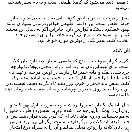
آدامسی دیده می‌شود که کاملاً طبیعی است و به نام سقز شناخته
می‌شود.
سقز از درخت بنه در مناطق کوهستانی به دست می‌آید و بسیار
خوش طعم است. این آدامس طبیعی خواص درمانی بسیاری مانند
بهبود عملکرد دستگاه گوارش دارد؛ بنابراین اگر به دنبال این هستید
که از بین سوغات سنندج یک گزینه خاص را برای دوستان خود
انتخاب کنید، سقز یکی از بهترین موارد خواهد بود.
نان کلانه
یکی دیگر از سوغات سنندج که طعمی بسیار لذیذ دارد، نان کلانه
است. برای تهیه این نان به آرد، آب، روغن محلی، پیچک یا پیازچه
خرد شده، نمک و مایه خمیر نیاز دارید. در اولین مرحله از تهیه نام
کلانه باید آرد را چند بار الک کرده و با خمیر مایه آماده شده ترکیب
کنید. سپس باید خمیر را خوب ورز دهید تا دیگر به دست نچسبد. در
این مرحله باید روی خمیر را بپوشانید و به آن سه ساعت زمان دهید
تا آماده شود.
حال باید یک تکه از خمیر را برداشته و به صورت نازک پهن کنید و
روی آن را پیچک یا پیازچه خرد شده بریزید. سپس دو طرف خمیر را
به هم بچسبانید و روی ماهی تابه‌ای که گرم شده قرار دهید. پس از
چند دقیقه باید کلانه را برگردانید تا سمت دیگر آن نیز بپزد. سپس
روی نان کلانه را روغن محلی بمالید و آن را به همراه دوغ امتحان