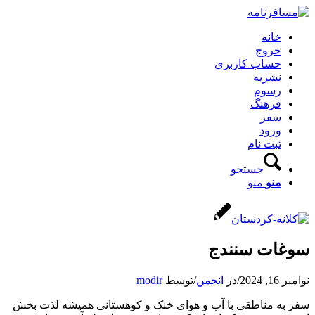
خانه
خروج
حساب کاربری
نشریه
رسوم
فرهنگ
سفر
ورود
ثبت نام
جستجو
منو
منو
سوغات سنندج
نوامبر 16, 2024
/
در
انجمن
/
توسط
modir
سفر به مناطقی با آب و هوای خنک و کوهستانی همیشه لذت بخش