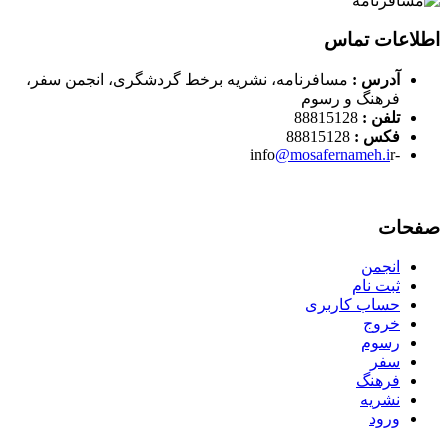
اطلاعات تماس
آدرس :
مسافرنامه، نشریه برخط گردشگری، انجمن سفر،
فرهنگ و رسوم
تلفن :
88815128
فکس :
88815128
@mosafernameh.i
r
-info
صفحات
انجمن
ثبت نام
حساب کاربری
خروج
رسوم
سفر
فرهنگ
نشریه
ورود