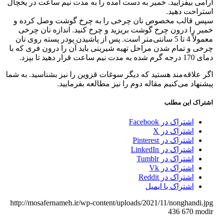
آرامی بیفزایید. خمیر به دست آمده را به مدت نیم ساعت در یخچال
استراحت دهید.
سپس قالب مخصوص نان چرخی را به چرخ گوشت وصل کرده و
خمیر را درون چرخ گوشت بریزید و چرخ کنید. اندازه نان چرخی
معمولاً 4 تا 5 سانتی‌متر است. پس از پاشیدن پودر پسته روی نان
چرخی و تمام شدن مراحل تهیه شیرینی باید آن را درون فری که با
دمای 170 درجه گرم شده به مدت نیم ساعت قرار دهید تا بپزد.
اگر علاقه‌مند هستید که دیگر سوغات قزوین را نیز بشناسید. به شما
پیشنهاد می‌کنیم مقاله دوم را نیز مطالعه بفرمایید.
اشتراک این مطلب
اشتراک در Facebook
اشتراک در X
اشتراک در Pinterest
اشتراک در LinkedIn
اشتراک در Tumblr
اشتراک در Vk
اشتراک در Reddit
اشتراک با ایمیل
http://mosafernameh.ir/wp-content/uploads/2021/11/nonghandi.jpg
436
670
modir