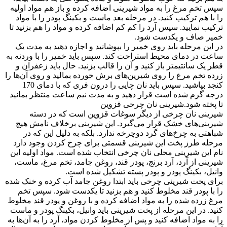
سپس تخم مرغ را به مواد شیرینی اضافه کرده و باز هم مواد اولیه
را با هم ترکیب کنید. در مرحله بعد ماست و بکینگ پودر را با مواد
ترکیب نمایید. سپس آرد را کم کم اضافه کرده و مواد را هم بزنید تا
خمیر صاف و یکدست شود.
در این مرحله باید روی خمیر را بپوشانید و اجازه دهید به مدت یک
ساعت در دمای محیط استراحت کند. سپس باید خمیر را با وردنه به
قطر یک سانتیمتر باز کنید و آن را قالب بزنید. حال باید زعفران و
زرده تخم مرغ را روی شیرین‌های برش خورده بمالید و روی آن‌ها را
کنجد بپاشید. سپس باید نان چایی را درون فری که با دمای 170
درجه گرم شده است قرار دهید و به مدت نیم ساعت منتظر بمانید
تا پخته شود.شیرینی نان چرخی قزوین
شیرینی نان چرخی از دیگر سوغات قزوین است که در دسته
شیرینی‌های خشک قرار می‌گیرد. این شیرینی برخلاف نامش هیچ
شباهتی به چرخ‌های گرد دوچرخه ندارد. بلکه به دلیل این که در
مرحله طرز پخت این شیرینی قسمتی برای چرخ کردن وجود دارد
نام این شیرینی محلی نان چرخی انتخاب شده است. مواد اولیه این
شیرینی از آرد، آرد برنج، پودر قند، روغن جامد، تخم مرغ، ماست،
وانیل، بکینگ پودر و پودر پسته تشکیل شده است.
برای پخت شیرینی چرخی باید ابتدا روغن جامد آب کرده و خنک شده
را با پودر قند مخلوط کنید و هم بزنید تا یکدست شود. سپس تخم
مرغ زرده شده را به مواد اضافه کرده و با روغن و پودر قند مخلوط
کنید. در این مرحله از پخت شیرینی باید وانیل، بکینگ پودر و ماست
را به مواد اضافه کنید و پس از مخلوط کردن مواد، آرد را به آن‌ها به