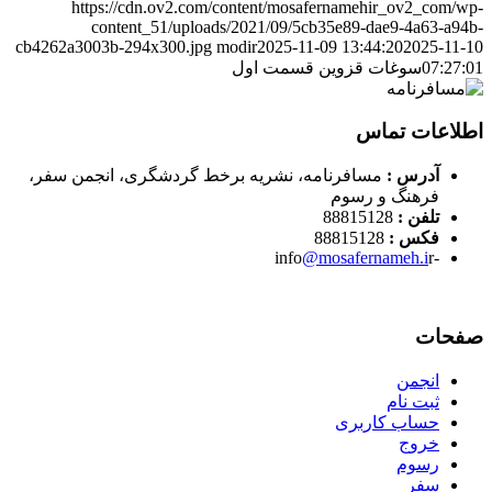
https://cdn.ov2.com/content/mosafernamehir_ov2_com/wp-
content_51/uploads/2021/09/5cb35e89-dae9-4a63-a94b-
cb4262a3003b-294x300.jpg
modir
2025-11-09 13:44:20
2025-11-10
07:27:01
سوغات قزوین قسمت اول
اطلاعات تماس
آدرس :
مسافرنامه، نشریه برخط گردشگری، انجمن سفر،
فرهنگ و رسوم
تلفن :
88815128
فکس :
88815128
@mosafernameh.i
r
-info
صفحات
انجمن
ثبت نام
حساب کاربری
خروج
رسوم
سفر