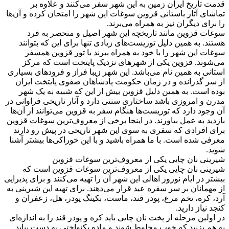
قدمت تاریخ ایران زمین به این شهر سفر می‌کنند و علاوه بر
تماشای آثار باستانی قزوین سوغات این شهر را امتحان کرده و آن‌ها
را برای دیگران نیز به همراه می‌برند.
سوغات قزوین مانند تاریخچه این شهر اصیل و منحصر به فرد
هستند. به همین دلیل توریست‌های زیادی تنها برای این که بتوانند
سوغات این شهر را با خود به همراه ببرند با تور قزوین همسفر
می‌شوند. قزوین یکی از شهرهای نزدیک پایتخت است که مرکز
استانی به همین نام می‌باشد. این شهر زیبا فراز و فرودهای بسیاری
از سر گذرانده و در زمان حکومت پادشاهان صفوی پایتخت ایران
بوده است. به همین دلیل قزوین بیش از این که شبیه به یک شهر
مدرن و امروزی باشد ساختاری سنتی دارد و آثار تاریخی فراوانی در
آن وجود دارد که توریست‌ها هنگام سفر به قزوین می‌توانند از آن‌ها
بازدید به عمل بیاورند. در اینجا برخی از معروف‌ترین سوغات قزوین
برای افرادی که سفری به سوی این شهر تاریخی در پیش رو دارند
معرفی شده است. با ما همراه باشید و با این خوراکی‌ها بیشتر آشنا
شوید.
شیرینی نان چایی یکی از معروف‌ترین سوغات قزوین
شیرینی نان چایی یکی از معروف‌ترین سوغات قزوین است که
بیشتر در ایام نوروز اهالی این شهر آن را تهیه می‌کنند و برای پذیرایی
از مهمانان بر سر سفره عید قرار می‌دهند. برای تهیه این شیرینی به
آرد، کره، تخم مرغ، پودر قند، ماست، بکینگ پودر، هل، زعفران و
کنجد نیاز دارید.
در اولین مرحله از پخت نان چایی باید کره و پودر قند را به اندازه‌ای
به هم بزنید که خوب مخلوط شوند و ماده یکنواختی به دست بیاید.