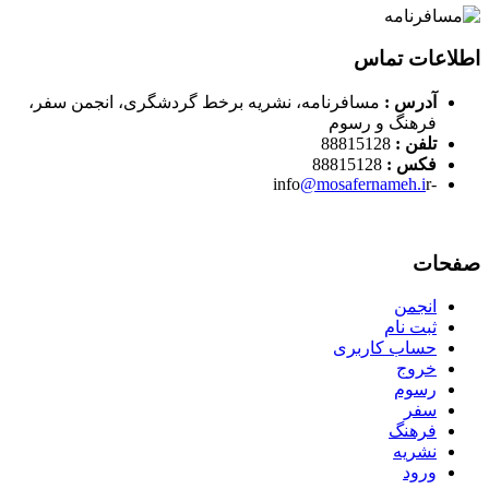
اطلاعات تماس
آدرس :
مسافرنامه، نشریه برخط گردشگری، انجمن سفر،
فرهنگ و رسوم
تلفن :
88815128
فکس :
88815128
@mosafernameh.i
r
-info
صفحات
انجمن
ثبت نام
حساب کاربری
خروج
رسوم
سفر
فرهنگ
نشریه
ورود