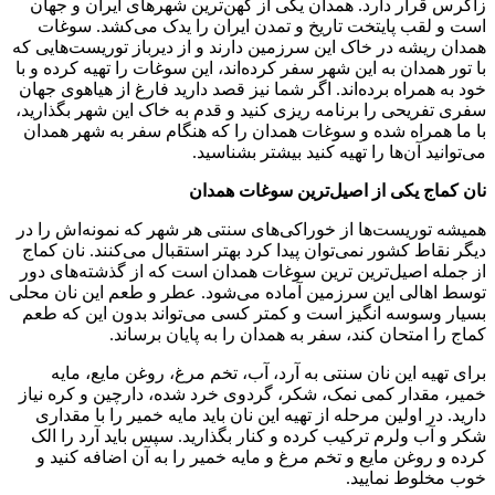
زاگرس قرار دارد. همدان یکی از کهن‌ترین شهرهای ایران و جهان
است و لقب پایتخت تاریخ و تمدن ایران را یدک می‌کشد. سوغات
همدان ریشه در خاک این سرزمین دارند و از دیرباز توریست‌هایی که
با تور همدان به این شهر سفر کرده‌اند، این سوغات را تهیه کرده و با
خود به همراه برده‌اند. اگر شما نیز قصد دارید فارغ از هیاهوی جهان
سفری تفریحی را برنامه ریزی کنید و قدم به خاک این شهر بگذارید،
با ما همراه شده و سوغات همدان را که هنگام سفر به شهر همدان
می‌توانید آن‌ها را تهیه کنید بیشتر بشناسید.
نان کماج یکی از اصیل‌ترین سوغات همدان
همیشه توریست‌ها از خوراکی‌های سنتی هر شهر که نمونه‌اش را در
دیگر نقاط کشور نمی‌توان پیدا کرد بهتر استقبال می‌کنند. نان کماج
از جمله اصیل‌ترین ترین سوغات همدان است که از گذشته‌های دور
توسط اهالی این سرزمین آماده می‌شود. عطر و طعم این نان محلی
بسیار وسوسه انگیز است و کمتر کسی می‌تواند بدون این که طعم
کماج را امتحان کند، سفر به همدان را به پایان برساند.
برای تهیه این نان سنتی به آرد، آب، تخم مرغ، روغن مایع، مایه
خمیر، مقدار کمی نمک، شکر، گردوی خرد شده، دارچین و کره نیاز
دارید. در اولین مرحله از تهیه این نان باید مایه خمیر را با مقداری
شکر و آب ولرم ترکیب کرده و کنار بگذارید. سپس باید آرد را الک
کرده و روغن مایع و تخم مرغ و مایه خمیر را به آن اضافه کنید و
خوب مخلوط نمایید.