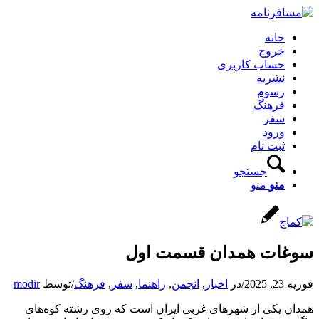
خانه
خروج
حساب کاربری
نشریه
رسوم
فرهنگ
سفر
ورود
ثبت نام
جستجو
منو
منو
سوغات همدان قسمت اول
فوریه 23, 2025
/
در
اخبار
,
انجمن
,
راهنما
,
سفر
,
فرهنگ
/
توسط
modir
همدان یکی از شهرهای غربی ایران است که روی رشته کوه‌های