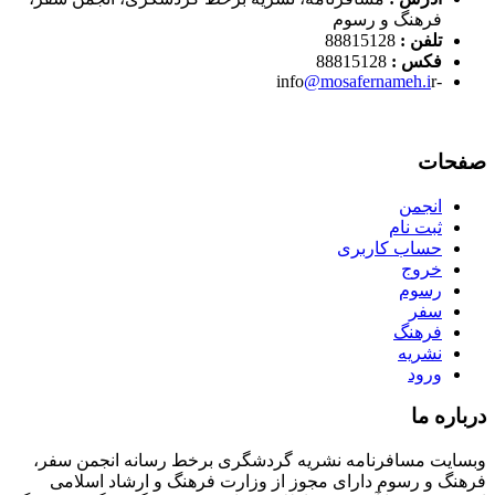
فرهنگ و رسوم
تلفن :
88815128
فکس :
88815128
@mosafernameh.i
r
-info
صفحات
انجمن
ثبت نام
حساب کاربری
خروج
رسوم
سفر
فرهنگ
نشریه
ورود
درباره ما
وبسایت مسافرنامه نشریه گردشگری برخط رسانه انجمن سفر،
فرهنگ و رسوم دارای مجوز از وزارت فرهنگ و ارشاد اسلامی