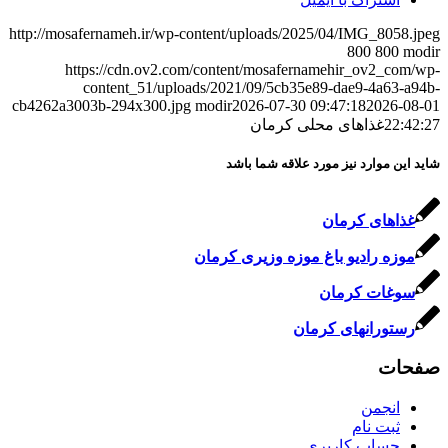
http://mosafernameh.ir/wp-content/uploads/2025/04/IMG_8058.jpeg
800
800
modir
https://cdn.ov2.com/content/mosafernamehir_ov2_com/wp-
content_51/uploads/2021/09/5cb35e89-dae9-4a63-a94b-
cb4262a3003b-294x300.jpg
modir
2026-07-30 09:47:18
2026-08-01
22:42:27
غذاهای محلی کرمان
شاید این موارد نیز مورد علاقه شما باشد
غذاهای کرمان
موزه رادیو باغ موزه وزیری کرمان
سوغات کرمان
رستورانهای کرمان
صفحات
انجمن
ثبت نام
حساب کاربری