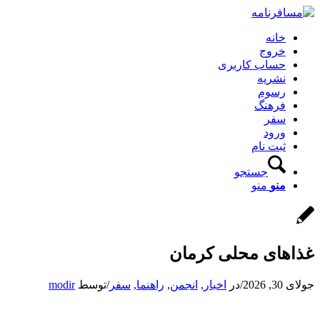
خانه
خروج
حساب کاربری
نشریه
رسوم
فرهنگ
سفر
ورود
ثبت نام
جستجو
منو
منو
غذاهای محلی کرمان
جولای 30, 2026
/
در
اخبار
,
انجمن
,
راهنما
,
سفر
/
توسط
modir