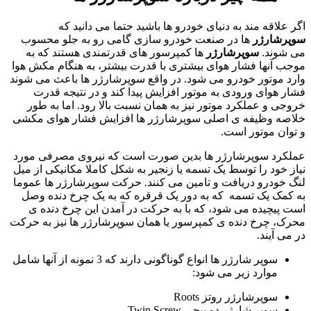
اگر علاقه مند به دنیای خودرو ها باشید حتما می دانید
که
سوپرشارژر
ها در صنعت خودرو سازی گامی رو به جلو محسوب
می شوند
.
سوپرشارژر
ها کمپرسور های قدرتمندی هستند که به
موجب آنها فشار هوای بیشتری با قدرت بیشتر، به هنگام مکش هوا
وارد موتور خودرو می شود
.
در واقع سوپرشارژر ها باعث می شوند
فشار هوای ورودی به موتور افزایش پیدا کند و در نتیجه قدرت
خروجی و عملکرد موتور نیز به همان نسبت بالا رود
.
اما به طور
خلاصه وظیفه ی اصلی سوپرشارژر ها افزایش فشار هوای مکشی
و توان موتور است
.
عملکرد سوپرشارژر ها بدین صورت است که نیروی مصرفی مورد
نیاز خود را توسط یک تسمه یا زنجیر به شکل کاملا مکانیکی از میل
لنگ خودرو دریافت و تامین می کنند
.
حرکت سوپرشارژر ها عموما
به کمک یک تسمه
که به دور یک قرقره که به یک چرخ دنده وصل
است پیچیده می شود، که با به حرکت در آمدن این چرخ دنده ی
محرک، چرخ دنده ی کمپرسور یا همان سوپرشارژر ها نیز به حرکت
در می آیند
.
سوپر شارژر ها انواع گوناگونی دارند که
3
نمونه از آنها شامل
موارد زیر می شود
:
سوپرشارژر روتز
Roots
سوپر
شارژر
دو
پیچی
Twin Screw