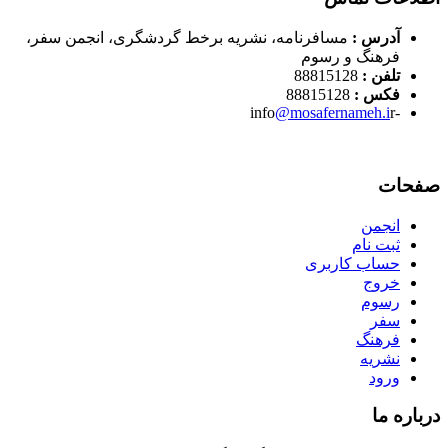
آدرس :
مسافرنامه، نشریه برخط گردشگری، انجمن سفر،
فرهنگ و رسوم
تلفن :
88815128
فکس :
88815128
@mosafernameh.i
r
-info
صفحات
انجمن
ثبت نام
حساب کاربری
خروج
رسوم
سفر
فرهنگ
نشریه
ورود
درباره ما