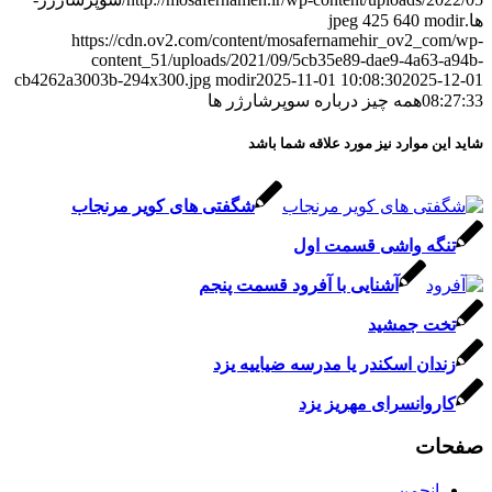
ها.jpeg
modir
640
425
https://cdn.ov2.com/content/mosafernamehir_ov2_com/wp-
content_51/uploads/2021/09/5cb35e89-dae9-4a63-a94b-
cb4262a3003b-294x300.jpg
modir
2025-11-01 10:08:30
2025-12-01
08:27:33
همه چیز درباره سوپرشارژر ها
شاید این موارد نیز مورد علاقه شما باشد
شگفتی های کویر مرنجاب
تنگه واشی قسمت اول
آشنایی با آفرود قسمت پنجم
تخت جمشید
زندان اسکندر یا مدرسه ضیاییه یزد
کاروانسرای مهریز یزد
صفحات
انجمن