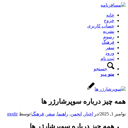
خانه
خروج
حساب کاربری
نشریه
رسوم
فرهنگ
سفر
ورود
ثبت نام
جستجو
منو
منو
همه چیز درباره سوپرشارژر ها
نوامبر 1, 2025
/
در
اخبار
,
انجمن
,
راهنما
,
سفر
,
فرهنگ
/
توسط
modir
همه چیز درباره سوپرشارژر ها