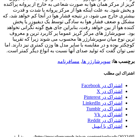
گریز از مرکز همان هوا به صورت شعاعی به خارج از پروانه پراکنده
و پخش شود
.
به علت اینکه هوا از مرکز پروانه با شدت و قدرت
بیشتری خارج می شود، در نتیجه فشار هوا در آنجا کم خواهد شد، که
مشکل و ضعف فشار هوا به سادگی توسط یک دیفیوزر یا پخش
کننده هوا از بین خواهد رفت، بنابراین جای هیچ گونه نگرانی نخواهد
بود
.
سوپرشارژ های مرکز گریز عموما پر کاربرد ترین و معروف
ترین نوع میان سوپرشارژر ها محسوب می شوند زیرا که تقریبا
کوچکتر بوده و در مقایسه با سایر مدل ها وزن کمتری نیز دارند
.
اما
نمی توان گفت که تولید صدای آنها نسبت به انواع دیگر کمتر است
.
برچسب ها:
سوپرشارژر ها
,
مسافرنامه
اشتراک این مطلب
اشتراک در Facebook
اشتراک در X
اشتراک در Pinterest
اشتراک در LinkedIn
اشتراک در Tumblr
اشتراک در Vk
اشتراک در Reddit
اشتراک با ایمیل
http://mosafernameh.ir/wp-content/uploads/2022/05/سوپرشارژر-