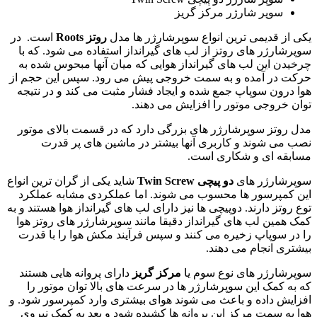
سوپر شارژر مرکز گریز
یکی از قدیمی ترین انواع سوپرشارژر ها مدل
روتز
Roots
است
.
در
سوپرشارژر های روتز از لب های گیرانداز استفاده می شود
.
که با
چرخیدن این لب های گیرانداز هوایی که میان آنها مبحوس شده به
حرکت در آمده و به سمت خروجی پیش می رود
.
سپس این حجم از
هوا درون سوپاپ جمع شده و ایجاد فشار مثبت می کند و در نتیجه
توان خروجی موتور را افزایش می دهند
.
مدل روتز سوپرشارژر های بزرگی دارد که در قسمت بالای موتور
نصب می شوند و کاربری آنها بیشتر در ماشین های پر قدرت
مسابقه ای و شکاری است
.
سوپرشارژر های
دو
پیچی
Twin Screw
شاید یکی از گران ترین انواع
این کمپرسور ها محسوب می شوند
.
اما عملکردی مشابه عملکرد
توع روتز دارند
.
دوپیچی ها نیز دارای لب های گیرانداز هوا هستند و به
کمک همین لب های گیرانداز دقیقا مانند سوپرشارژر های روتز هوا
را در سوپاپ زخیره می کنند و سپس فرآیند مکش هوا را با قدرت
بیشتری انجام می دهند
.
سوپرشارژر های نوع سوم یا
مرکز
گریز
دارای پروانه هایی هستند
که به کمک این سوپرشارژر ها در سرعت های بالا توان موتور را
افزایش داده و باعث می شوند هوای بیشتری وارد کمپرسور شود
.
و
هوا به سمت مرکز این پروانه ها کشیده شود و بعد به کمک نیروی