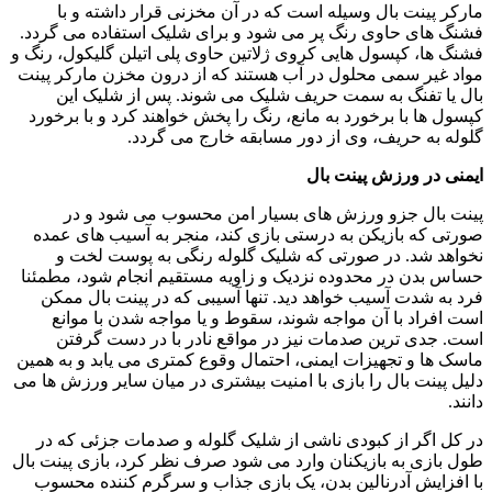
مارکر پینت بال وسیله است که در آن مخزنی قرار داشته و با
فشنگ های حاوی رنگ پر می شود و برای شلیک استفاده می گردد.
فشنگ ها، کپسول هایی کروی ژلاتین حاوی پلی اتیلن گلیکول، رنگ و
مواد غیر سمی محلول در آب هستند که از درون مخزن مارکر پینت
بال یا تفنگ به سمت حریف شلیک می شوند. پس از شلیک این
کپسول ها با برخورد به مانع، رنگ را پخش خواهند کرد و با برخورد
گلوله به حریف، وی از دور مسابقه خارج می گردد.
ایمنی در ورزش پینت بال
پینت بال جزو ورزش های بسیار امن محسوب می شود و در
صورتی که بازیکن به درستی بازی کند، منجر به آسیب های عمده
نخواهد شد. در صورتی که شلیک گلوله رنگی به پوست لخت و
حساس بدن در محدوده نزدیک و زاویه مستقیم انجام شود، مطمئنا
فرد به شدت آسیب خواهد دید. تنها آسیبی که در پینت بال ممکن
است افراد با آن مواجه شوند، سقوط و یا مواجه شدن با موانع
است. جدی ترین صدمات نیز در مواقع نادر با در دست گرفتن
ماسک ها و تجهیزات ایمنی، احتمال وقوع کمتری می یابد و به همین
دلیل پینت بال را بازی با امنیت بیشتری در میان سایر ورزش ها می
دانند.
در کل اگر از کبودی ناشی از شلیک گلوله و صدمات جزئی که در
طول بازی به بازیکنان وارد می شود صرف نظر کرد، بازی پینت بال
با افزایش آدرنالین بدن، یک بازی جذاب و سرگرم کننده محسوب