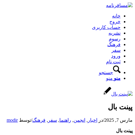
خانه
خروج
حساب کاربری
نشریه
رسوم
فرهنگ
سفر
ورود
ثبت نام
جستجو
منو
منو
پینت بال
مارس 7, 2025
/
در
اخبار
,
انجمن
,
راهنما
,
سفر
,
فرهنگ
/
توسط
modir
پینت بال