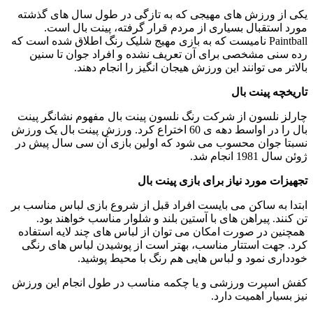
یکی از ورزش های مهیجی که به تازگی در طول سال های گذشته
مورد استقبال بسیاری از مردم قرار گرفته، پینت بال است.
Paintball نامیست که به بازی مهیج شلیک رنگ اطلاق شده است که
رده سنی مشخصی برای آن تعریف نشده و افراد جوان تا سنین
بالاتر می توانند این ورزش هیجان انگیز را انجام دهند.
تاریخچه پینت بال
چارلز نلسون از شرکت رنگ نلسون پینت بال مفهوم نشانگر پینت
بال را در اواسط دهه ی 60 اختراع کرد. ورزش پینت بال یک ورزش
نسبتا جوان محسوب می شود که اولین بازی آن سی سال پیش در
ژوئن سال 1981 انجام شد.
تجهیزات مورد نیاز برای بازی پینت بال
ابتدا به ساکن می بایست افراد قبل از شروع بازی لباس مناسب بر
تن کنند. پیراهن های با آستین بلند و شلوار مناسب خواهند بود.
همچنین در صورت امکان می توان از لباس های چند لایه استفاده
کرد. جهت استتار مناسب، بهتر است از پوشیدن لباس های رنگی
خودداری نمود و لباس هایی هم رنگ با محیط پوشید.
کفش اسپرت ورزشی و یا چکمه مناسب در طول انجام این ورزش
نیز بسیار اهمیت دارد.