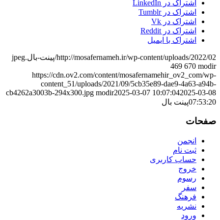
اشتراک در LinkedIn
اشتراک در Tumblr
اشتراک در Vk
اشتراک در Reddit
اشتراک با ایمیل
http://mosafernameh.ir/wp-content/uploads/2022/02/پینت-بال.jpeg
469
670
modir
https://cdn.ov2.com/content/mosafernamehir_ov2_com/wp-
content_51/uploads/2021/09/5cb35e89-dae9-4a63-a94b-
cb4262a3003b-294x300.jpg
modir
2025-03-07 10:07:04
2025-03-08
07:53:20
پینت بال
صفحات
انجمن
ثبت نام
حساب کاربری
خروج
رسوم
سفر
فرهنگ
نشریه
ورود