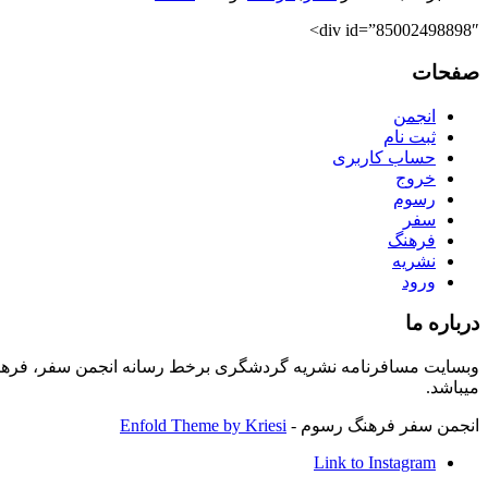
div id=”85002498898″>
صفحات
انجمن
ثبت نام
حساب کاربری
خروج
رسوم
سفر
فرهنگ
نشریه
ورود
درباره ما
وبسایت مسافرنامه نشریه گردشگری برخط رسانه انجمن سفر، فرهنگ
میباشد.
انجمن سفر فرهنگ رسوم -
Enfold Theme by Kriesi
Link to Instagram