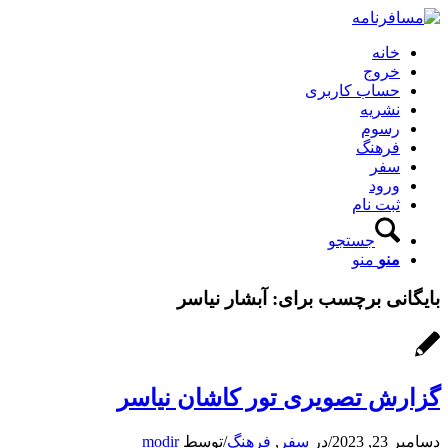
خانه
خروج
حساب کاربری
نشریه
رسوم
فرهنگ
سفر
ورود
ثبت نام
جستجو
منو
منو
بایگانی برچسب برای:
آبشار نیاسر
گزارش تصویری تور کاشان نیاسر
دسامبر 23, 2023
/
در
سفر
,
فرهنگ
/
توسط
modir