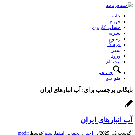
خانه
خروج
حساب کاربری
نشریه
رسوم
فرهنگ
سفر
ورود
ثبت نام
جستجو
منو
منو
بایگانی برچسب برای:
آب انبارهای ایران
آب انبارهای ایران
آگوست 12, 2025
/
در
اخبار
,
انجمن
,
راهنما
,
سفر
/
توسط
modir