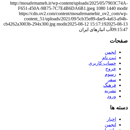
http://mosafernameh.ir/wp-content/uploads/2025/05/7903C74A-
F651-450A-9B75-7C7E4B6DA6B1.jpeg
1080
1440
modir
https://cdn.ov2.com/content/mosafernamehir_ov2_com/wp-
content_51/uploads/2021/09/5cb35e89-dae9-4a63-a94b-
cb4262a3003b-294x300.jpg
modir
2025-08-12 15:17:19
2025-08-13
09:15:47
آب انبارهای ایران
صفحات
انجمن
ثبت نام
حساب کاربری
خروج
رسوم
سفر
فرهنگ
نشریه
ورود
دسته ها
اخبار
انجمن