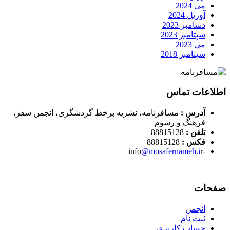
می 2024
آوریل 2024
دسامبر 2023
سپتامبر 2023
می 2023
سپتامبر 2018
اطلاعات تماس
آدرس :
مسافرنامه، نشریه برخط گردشگری، انجمن سفر،
فرهنگ و رسوم
تلفن :
88815128
فکس :
88815128
@mosafernameh.i
r
-info
صفحات
انجمن
ثبت نام
حساب کاربری