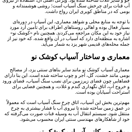
جو و سایر غلات ساخته شده بود. ویژگی اصلی آن، استفاده از نیروی
آب قنات برای چرخش سنگ آسیاب است؛ روشی هوشمندانه و
بومی که در مناطق کویری ایران رواج داشت.
با توجه به منابع محلی و شواهد معماری، این آسیاب در دوره‌ای
بسیار فعال بوده و اهالی روستاهای اطراف برای تأمین آرد مورد
نیاز خود به این مکان مراجعه می‌کردند. همچنین نام «کوشک نو»
اشاره به منطقه‌ای دارد که آسیاب در آن واقع شده، که خود نیز از
جمله محله‌های قدیمی شهر یزد به شمار می‌آید.
معماری و ساختار آسیاب کوشک نو
معماری آسیاب کوشک نو مانند سایر بناهای سنتی یزد، از مصالح
بومی مانند خشت، گل، آجر و چوب ساخته شده است. این بنا دارای
فضاهایی چون فضای زیرزمین برای نصب سنگ آسیاب، فضای ورود
و خروج آب، اتاق نگهداری گندم و غلات، و همچنین فضایی برای
استراحت آسیابان بوده است.
مهم‌ترین بخش این آسیاب، اتاق چرخ سنگ آسیاب است که معمولاً
در عمق زمین ساخته شده تا نیروی آب با فشار بیشتری به چرخ
منتقل شود. سیستم انتقال آب به وسیله قنات صورت می‌گرفته که
خود از شاهکارهای مهندسی سنتی ایران محسوب می‌شود.
موقعیت مکانی آسیاب کوشک نو