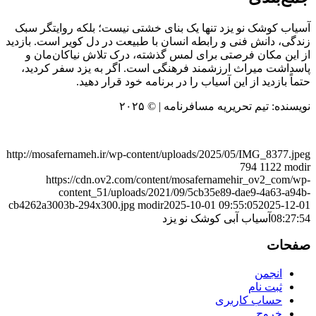
آسیاب کوشک نو یزد تنها یک بنای خشتی نیست؛ بلکه روایتگر سبک
زندگی، دانش فنی و رابطه انسان با طبیعت در دل کویر است. بازدید
از این مکان فرصتی برای لمس گذشته، درک تلاش نیاکان‌مان و
پاسداشت میراث ارزشمند فرهنگی است. اگر به یزد سفر کردید،
حتماً بازدید از این آسیاب را در برنامه خود قرار دهید.
نویسنده: تیم تحریریه مسافرنامه | © ۲۰۲۵
http://mosafernameh.ir/wp-content/uploads/2025/05/IMG_8377.jpeg
794
1122
modir
https://cdn.ov2.com/content/mosafernamehir_ov2_com/wp-
content_51/uploads/2021/09/5cb35e89-dae9-4a63-a94b-
cb4262a3003b-294x300.jpg
modir
2025-10-01 09:55:05
2025-12-01
08:27:54
آسیاب آبی کوشک نو یزد
صفحات
انجمن
ثبت نام
حساب کاربری
خروج