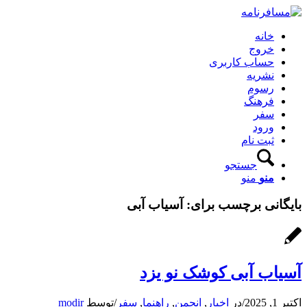
خانه
خروج
حساب کاربری
نشریه
رسوم
فرهنگ
سفر
ورود
ثبت نام
جستجو
منو
منو
بایگانی برچسب برای:
آسیاب آبی
آسیاب آبی کوشک نو یزد
اکتبر 1, 2025
/
در
اخبار
,
انجمن
,
راهنما
,
سفر
/
توسط
modir