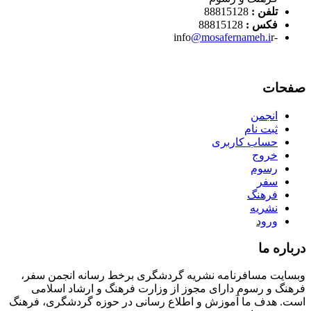
تلفن :
88815128
فکس :
88815128
@mosafernameh.i
r
-info
صفحات
انجمن
ثبت نام
حساب کاربری
خروج
رسوم
سفر
فرهنگ
نشریه
ورود
درباره ما
وبسایت مسافرنامه نشریه گردشگری برخط رسانه انجمن سفر،
فرهنگ و رسوم دارای مجوز از وزارت فرهنگ و ارشاد اسلامی
است. هدف ما آموزش و اطلاع رسانی در حوزه گردشگری، فرهنگ