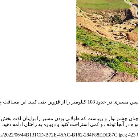
پس مسیری در حدود
108 کیلو
م
تر را از قزوین
طی کنید. این مسافت چ
چنان چشم نواز و زیباست که طولانی بودن مسیر را برایتان لذت بخش 
ه در آنجا توقف و کمی استراحت کنید و دوباره به راهتان ادامه دهید.
ploads/2022/06/44B131CD-B72E-45AC-B162-284F88EDE87C.jpeg
423