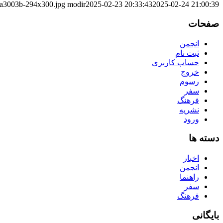
2a3003b-294x300.jpg
modir
2025-02-23 20:33:43
2025-02-24 21:00:39
صفحات
انجمن
ثبت نام
حساب کاربری
خروج
رسوم
سفر
فرهنگ
نشریه
ورود
دسته ها
اخبار
انجمن
راهنما
سفر
فرهنگ
بایگانی