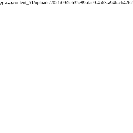
content_51/uploads/2021/09/5cb35e89-dae9-4a63-a94b-cb426
همه چیز