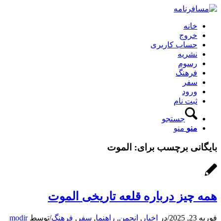
خانه
خروج
حساب کاربری
نشریه
رسوم
فرهنگ
سفر
ورود
ثبت نام
جستجو
منو
منو
بایگانی برچسب برای:
الموت
همه چیز درباره قلعه تاریخی الموت
فوریه 23, 2025
/
در
اخبار
,
انجمن
,
راهنما
,
سفر
,
فرهنگ
/
توسط
modir