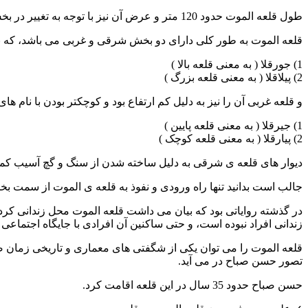
طول
قلعه الموت حدود
120 متر
و
عرض
آن نیز با توجه به تغییر در 
قلعه الموت به طور کلی دارای دو
بخش شرقی و غربی
می باشد، که به
1)
جورقلا ( به معنی قلعه بالا )
2)
پیلاقلا ( به معنی قلعه بزرگ )
و
قلعه
غربی
آن را نیز به دلیل کم ارتفاع بود و کوچکتر بودن با نام های
1)
جیرقلا ( به معنی قلعه پایین )
2)
پیارقلا ( به معنی قلعه کوچک )
دی
وار های قلعه ی شرقی به دلیل ساخته شدن از سنگ و گچ آسیب کم
جالب است بدانید تنها
راه ورودی و نفوذ
به قلعه ی الموت از سمت
بخ
در گذشته روایاتی بود که بیان می داشت قلعه الموت محل زندانی کرد 
زندانی افراد نبوده است، و حتی ساکنین آن افرادی با جایگاه اجتماعی بال
قلعه الموت
را می توان یکی از
شگفتی های معماری و تاریخی زمان ص
تصور حسن صباح در می آید
.
حسن صباح حدود
35 سال
در این قلعه اقامت کرد.