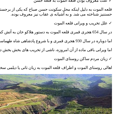
✓
علت معروف بودن قلعه الموت به قلعه حسن
قلعه الموت
به دلیل اینکه محل سکونت
حسن صباح
که یکی از برجس
حسن
نیز شناخته می شد.
و به آشیانه ی عقاب نیز معروف بوده.
✓
علل تخریب و ویرانی قلعه الموت
در سال
654 هجری قمری
قلعه الموت به دستور
هلاکو خان
به آتش کشی
اما دوباره در سال
930
هجری قمری
و با شروع پادشاهی
شاه طهماسب
اما ویرانی باقی ماده از آن امروزه، ناشی از تخریب های بخش بخش 
✓
زبان مردم ساکن روستای الموت
اهالی
روستای الموت
و اطراف قلعه الموت به زبان
تاتی
یا
دیلمی
سخن 