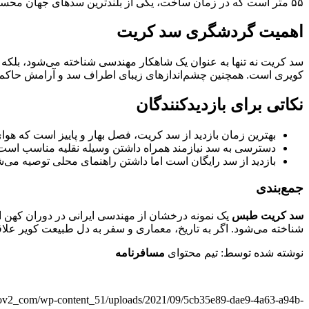
۵۵ متر است که در زمان ساخت، یکی از بلندترین سدهای جهان محسوب می‌شد. فرم قوسی این سد به توزیع بهتر فشار آب و استحکام بیشتر سازه کمک می‌کرده است.
اهمیت گردشگری سد کریت
سد کریت نه تنها به عنوان یک شاهکار مهندسی شناخته می‌شود، بلکه 
کویری است. همچنین چشم‌اندازهای زیبای اطراف سد و آرامش حاکم 
نکاتی برای بازدیدکنندگان
بهترین زمان بازدید از سد کریت، فصل بهار و پاییز است که هو
دسترسی به سد نیازمند همراه داشتن وسیله نقلیه مناسب است؛
بازدید از سد رایگان است اما داشتن راهنمای محلی توصیه می‌ش
جمع‌بندی
سد کریت طبس
یک نمونه درخشان از مهندسی ایرانی در دوران کهن است
شناخته می‌شود. اگر به تاریخ، معماری و سفر به دل طبیعت کویر علاقه‌
نوشته شده توسط: تیم محتوای
مسافرنامه
r_ov2_com/wp-content_51/uploads/2021/09/5cb35e89-dae9-4a63-a94b-