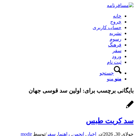
خانه
خروج
حساب کاربری
نشریه
رسوم
فرهنگ
سفر
ورود
ثبت نام
جستجو
منو
منو
بایگانی برچسب برای:
اولین سد قوسی جهان
سد کریت طبس
جولای 30, 2026
/
در
اخبار
,
انجمن
,
راهنما
,
سفر
/
توسط
modir