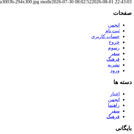
a3003b-294x300.jpg
modir
2026-07-30 08:02:52
2026-08-01 22:43:03
صفحات
انجمن
ثبت نام
حساب کاربری
خروج
رسوم
سفر
فرهنگ
نشریه
ورود
دسته ها
اخبار
انجمن
راهنما
سفر
فرهنگ
بایگانی