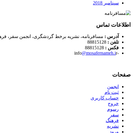
سپتامبر 2018
اطلاعات تماس
آدرس :
مسافرنامه، نشریه برخط گردشگری، انجمن سفر، فره
تلفن :
88815128
فکس :
88815128
@mosafernameh.i
r
-info
صفحات
انجمن
ثبت نام
حساب کاربری
خروج
رسوم
سفر
فرهنگ
نشریه
ورود