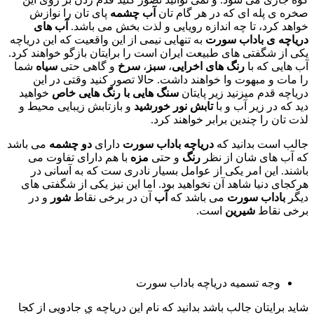
صخره ی پله ای که در هر گام تان
آب چشمه
پای تان را نوازش
خواهد کرد، تا چه اندازه رویایی و لذت بخش می باشد.
آب های
دریاچه ی باداب سورت
به تنهایی نیمی از این واقعیت که این دریاچه
یکی از شگفتی های طبیعت ایران است را برایتان بازگو خواهند کرد.
آب هایی که با
رنگ های اخرایی
،
سبز
،
سرخ
و گاهی حتی
سیاه
شما
را مات و مبهوت وا خواهند داشت. حالا تصور کنید وقتی در این
دریاچه قدم میزنید زیر پایتان
سنگ هایی با رنگ هایی خاص
خواهید
دید که در زیر آب و با
تابش نور خورشید
و بازتابش زیبایی محیط و
لذت تان را چندین برابر خواهند کرد.
جالب است بدانید که
دریاچه باداب سورت
دارای
دو چشمه
می باشد
که آب های شان از نظر
رنگ
و حتی
مزه
با هم دارای تفاوت می
باشند. این امر یکی از عوامل بسیار نادری ست که به آسانی در
هرکجای دنیا شاهد آن نخواهید بود. اما این نیز یکی از شگفتی های
دیگر
باداب سورت
می باشد که
آب
آن در برخی نقاط
شور
و در
برخی نقاط
شیرین
است.
وجه تسمیه دریاچه باداب سورت
شاید برایتان جالب باشد بدانید که نام این دریاچه ی جادویی از کجا