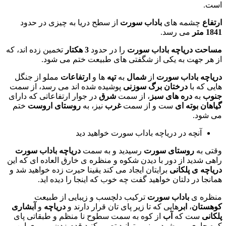
است.
ارتفاع
چشمه های
باداب سورت
از سطح دریا به چیزی در حدود
1841 متر
می رسد.
مساحت
دریاچه باداب سورت
را در حدود
3 هکتار
تخمین زده اند، که
از هر جهت به یکی از شگفتی های طبیعت ختم می شود.
دریاچه باداب سورت
از
شمال
به
تپه
ها و
ارتفاعات
مملو از جنگل
هایی که با
درختان برگ سوزنی
پوشیده شده اند می رسد، از سمت
جنوب
به
دره های سبز
، از سمت
شرق
در جوار ارتفاعاتی که دارای
گیاهان بوته ای
ست و از سمت
غرب
نیز، به
روستای
اروست
ختم
می شود.
آنچه در دریاچه باداب سورت خواهید دید
وقتی به
روستای سورت
رسیدید و به سمت
دریاچه باداب سورت
راهی شدید از دور با دیدن شکوه و منظره ی خارق العاده ای که این
دریاچه ی پلکانی
برایتان ایجاد می کند یقینا حیرت زده خواهید شد و
همانجا در دلتان خواهید گفت چه خوب که اینجا را دیده اید.
منظره ی
باداب سورت
ترکیب دلچسب و زیبایی از طبیعت
کوهستان
،
ابر
هایی که تا زیر پای تان قرار دارند و
دریاچه
و
آبشاری
پلکانی
ست که
آب
از کوه به سمت سطوح نا منظم و طبقاتی پای
کوه جاری می شود. و نمی توانید تصور کنید قدم زدن بر روی این