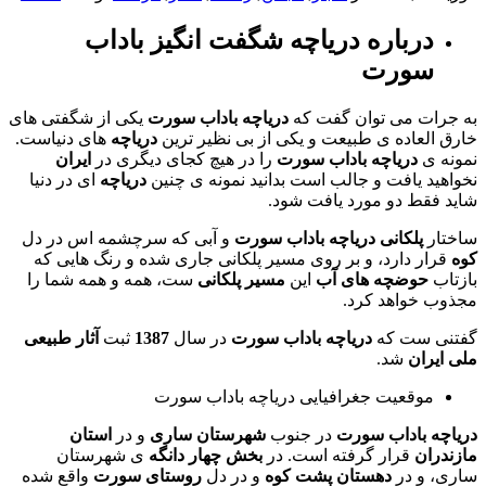
درباره دریاچه شگفت انگیز باداب
سورت
به جرات می توان گفت که
دریاچه باداب سورت
یکی از شگفتی های
خارق العاده ی طبیعت و یکی از بی نظیر ترین
دریاچه
های دنیاست.
نمونه ی
دریاچه باداب سورت
را در هیچ کجای دیگری در
ایران
نخواهید یافت و جالب است بدانید نمونه ی چنین
دریاچه
ای در دنیا
شاید فقط دو مورد یافت شود.
ساختار
پلکانی
دریاچه باداب سورت
و آبی که سرچشمه اس در دل
کوه
قرار دارد، و بر روی مسیر پلکانی جاری شده و رنگ هایی که
بازتاب
حوضچه های آب
این
مسیر پلکانی
ست، همه و همه شما را
مجذوب خواهد کرد.
گفتنی ست که
دریاچه باداب سورت
در سال
1387
ثبت
آثار طبیعی
ملی ایران
شد.
موقعیت جغرافیایی دریاچه باداب سورت
دریاچه باداب سورت
در جنوب
شهرستان ساری
و در
استان
مازندران
قرار گرفته است. در
بخش چهار دانگه
ی شهرستان
ساری، و در
دهستان پشت کوه
و در دل
روستای سورت
واقع شده