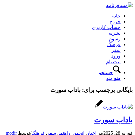
خانه
خروج
حساب کاربری
نشریه
رسوم
فرهنگ
سفر
ورود
ثبت نام
جستجو
منو
منو
بایگانی برچسب برای:
باداب سورت
باداب سورت
فوریه 28, 2025
/
در
اخبار
,
انجمن
,
راهنما
,
سفر
,
فرهنگ
/
توسط
modir