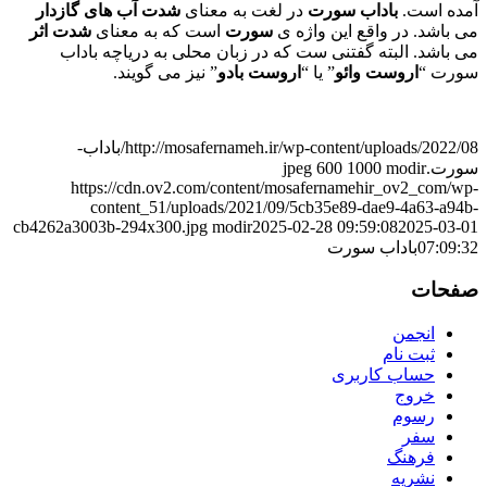
آمده است.
باداب سورت
در لغت به معنای
شدت آب های گازدار
می باشد. در واقع این واژه ی
سورت
است که به معنای
شدت اثر
می باشد. البته گفتنی ست که در زبان محلی به دریاچه باداب
سورت “
اروست
وائو
” یا “
اروست
بادو
” نیز می گویند.
http://mosafernameh.ir/wp-content/uploads/2022/08/باداب-
سورت.jpeg
modir
1000
600
https://cdn.ov2.com/content/mosafernamehir_ov2_com/wp-
content_51/uploads/2021/09/5cb35e89-dae9-4a63-a94b-
cb4262a3003b-294x300.jpg
modir
2025-02-28 09:59:08
2025-03-01
07:09:32
باداب سورت
صفحات
انجمن
ثبت نام
حساب کاربری
خروج
رسوم
سفر
فرهنگ
نشریه