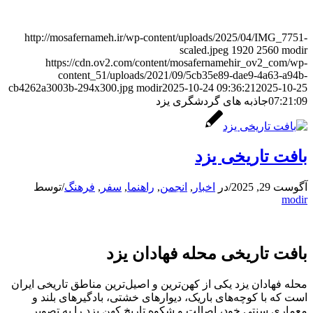
http://mosafernameh.ir/wp-content/uploads/2025/04/IMG_7751-
scaled.jpeg
1920
2560
modir
https://cdn.ov2.com/content/mosafernamehir_ov2_com/wp-
content_51/uploads/2021/09/5cb35e89-dae9-4a63-a94b-
cb4262a3003b-294x300.jpg
modir
2025-10-24 09:36:21
2025-10-25
07:21:09
جاذبه های گردشگری یزد
بافت تاریخی یزد
آگوست 29, 2025
/
در
اخبار
,
انجمن
,
راهنما
,
سفر
,
فرهنگ
/
توسط
modir
بافت تاریخی محله فهادان یزد
محله فهادان یزد یکی از کهن‌ترین و اصیل‌ترین مناطق تاریخی ایران
است که با کوچه‌های باریک، دیوارهای خشتی، بادگیرهای بلند و
معماری سنتی خود، اصالت و شکوه تاریخ کهن یزد را به تصویر