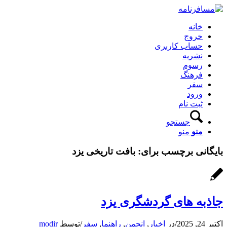
خانه
خروج
حساب کاربری
نشریه
رسوم
فرهنگ
سفر
ورود
ثبت نام
جستجو
منو
منو
بایگانی برچسب برای:
بافت تاریخی یزد
جاذبه های گردشگری یزد
اکتبر 24, 2025
/
در
اخبار
,
انجمن
,
راهنما
,
سفر
/
توسط
modir