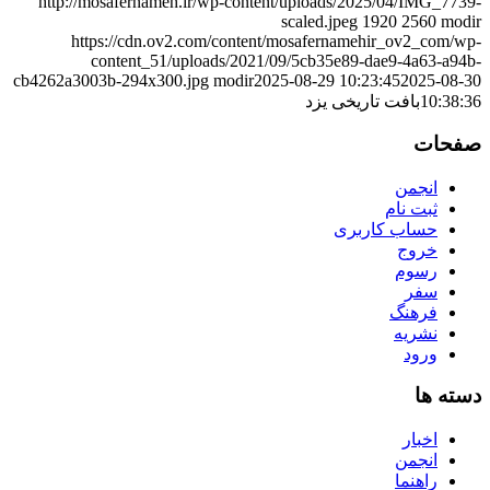
http://mosafernameh.ir/wp-content/uploads/2025/04/IMG_7739-
scaled.jpeg
1920
2560
modir
https://cdn.ov2.com/content/mosafernamehir_ov2_com/wp-
content_51/uploads/2021/09/5cb35e89-dae9-4a63-a94b-
cb4262a3003b-294x300.jpg
modir
2025-08-29 10:23:45
2025-08-30
10:38:36
بافت تاریخی یزد
صفحات
انجمن
ثبت نام
حساب کاربری
خروج
رسوم
سفر
فرهنگ
نشریه
ورود
دسته ها
اخبار
انجمن
راهنما