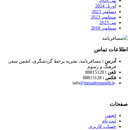
می 2024
آوریل 2024
دسامبر 2023
سپتامبر 2023
می 2023
سپتامبر 2018
اطلاعات تماس
آدرس :
مسافرنامه، نشریه برخط گردشگری، انجمن سفر،
فرهنگ و رسوم
تلفن :
88815128
فکس :
88815128
@mosafernameh.i
r
-info
صفحات
انجمن
ثبت نام
حساب کاربری