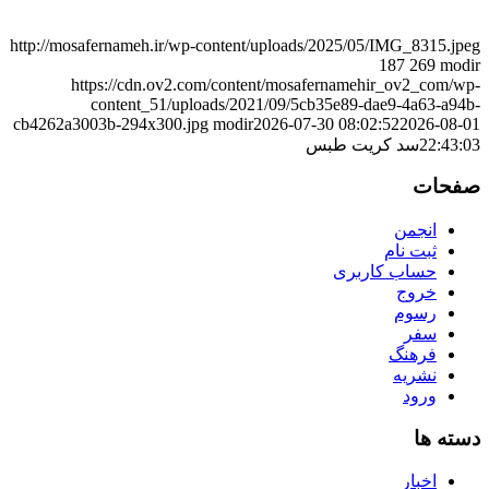
http://mosafernameh.ir/wp-content/uploads/2025/05/IMG_8315.jpeg
187
269
modir
https://cdn.ov2.com/content/mosafernamehir_ov2_com/wp-
content_51/uploads/2021/09/5cb35e89-dae9-4a63-a94b-
cb4262a3003b-294x300.jpg
modir
2026-07-30 08:02:52
2026-08-01
22:43:03
سد کریت طبس
صفحات
انجمن
ثبت نام
حساب کاربری
خروج
رسوم
سفر
فرهنگ
نشریه
ورود
دسته ها
اخبار