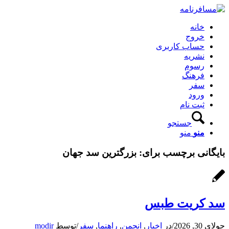
خانه
خروج
حساب کاربری
نشریه
رسوم
فرهنگ
سفر
ورود
ثبت نام
جستجو
منو
منو
بایگانی برچسب برای:
بزرگترین سد جهان
سد کریت طبس
جولای 30, 2026
/
در
اخبار
,
انجمن
,
راهنما
,
سفر
/
توسط
modir