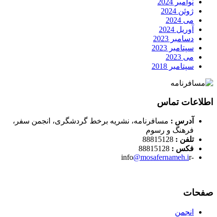
نوامبر 2024
ژوئن 2024
می 2024
آوریل 2024
دسامبر 2023
سپتامبر 2023
می 2023
سپتامبر 2018
اطلاعات تماس
آدرس :
مسافرنامه، نشریه برخط گردشگری، انجمن سفر،
فرهنگ و رسوم
تلفن :
88815128
فکس :
88815128
@mosafernameh.i
r
-info
صفحات
انجمن