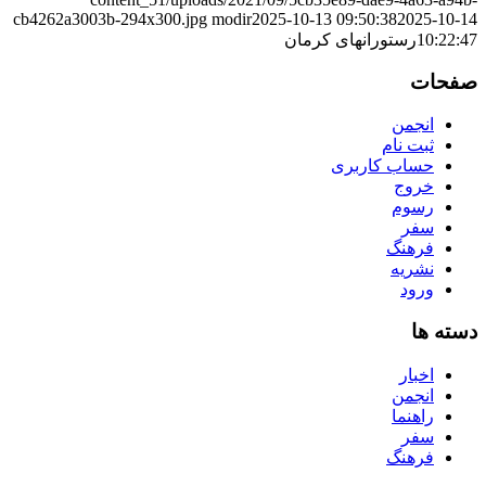
cb4262a3003b-294x300.jpg
modir
2025-10-13 09:50:38
2025-10-14
10:22:47
رستورانهای کرمان
صفحات
انجمن
ثبت نام
حساب کاربری
خروج
رسوم
سفر
فرهنگ
نشریه
ورود
دسته ها
اخبار
انجمن
راهنما
سفر
فرهنگ