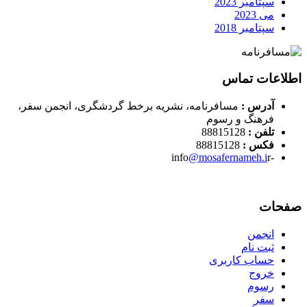
سپتامبر 2023
می 2023
سپتامبر 2018
اطلاعات تماس
آدرس :
مسافرنامه، نشریه برخط گردشگری، انجمن سفر،
فرهنگ و رسوم
تلفن :
88815128
فکس :
88815128
@mosafernameh.i
r
-info
صفحات
انجمن
ثبت نام
حساب کاربری
خروج
رسوم
سفر