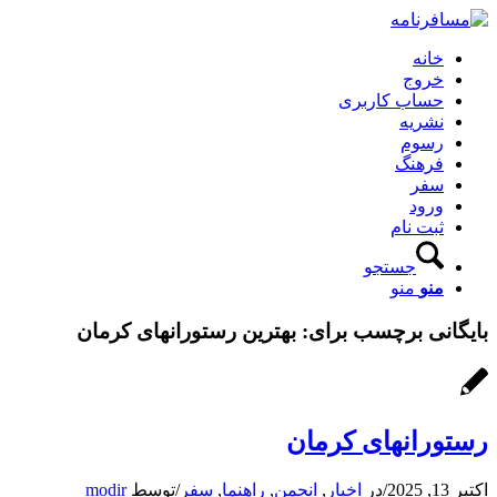
خانه
خروج
حساب کاربری
نشریه
رسوم
فرهنگ
سفر
ورود
ثبت نام
جستجو
منو
منو
بایگانی برچسب برای:
بهترین رستورانهای کرمان
رستورانهای کرمان
اکتبر 13, 2025
/
در
اخبار
,
انجمن
,
راهنما
,
سفر
/
توسط
modir