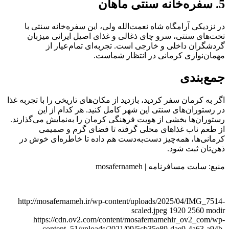
5. سفره‌خانه سنتی ماهان
در نزدیکی آرامگاه شاه نعمت‌الله ولی، این سفره‌خانه سنتی با
تخت‌های سنتی، سرو چای ذغالی و غذای اصیل ایرانی میزبان
گردشگران داخلی و خارجی است. تجربه‌ای تمام‌عیار از
مهمان‌نوازی کرمانی در انتظار شماست.
جمع‌بندی
اگر به کرمان سفر کردید، بازدید از مکان‌های تاریخی را با تجربه غذا
در رستوران‌های سنتی این شهر کامل کنید. هر کدام از این
رستوران‌ها بخشی از هویت فرهنگی کرمان را به‌نمایش می‌گذارند.
از طعم ناب غذاهای محلی گرفته تا فضای گرم و صمیمی
کرمانی‌ها، همه‌چیز دست‌به‌دست هم داده تا خاطره‌ای خوش در
ذهن‌تان ثبت شود.
منبع: سایت مسافرنامه | mosafernameh
http://mosafernameh.ir/wp-content/uploads/2025/04/IMG_7514-
scaled.jpeg
1920
2560
modir
https://cdn.ov2.com/content/mosafernamehir_ov2_com/wp-
content_51/uploads/2021/09/5cb35e89-dae9-4a63-a94b-