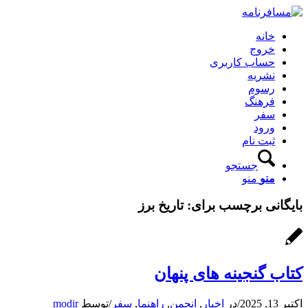
خانه
خروج
حساب کاربری
نشریه
رسوم
فرهنگ
سفر
ورود
ثبت نام
جستجو
منو
منو
بایگانی برچسب برای:
تاریخ برز
کتاب گنجینه های پنهان
اکتبر 13, 2025
/
در
اخبار
,
انجمن
,
راهنما
,
سفر
/
توسط
modir