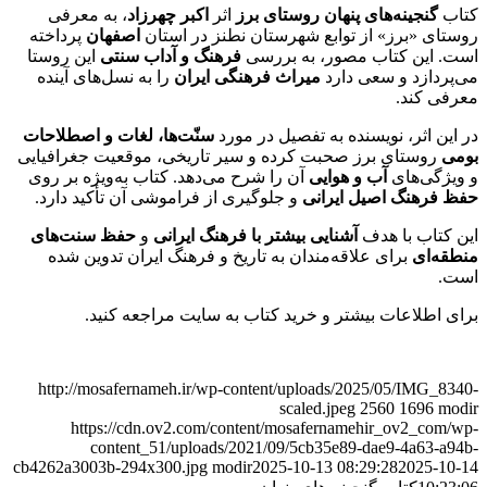
کتاب
گنجینه‌های پنهان روستای برز
اثر
اکبر چهرزاد
، به معرفی
روستای «برز» از توابع شهرستان نطنز در استان
اصفهان
پرداخته
است. این کتاب مصور، به بررسی
فرهنگ و آداب سنتی
این روستا
می‌پردازد و سعی دارد
میراث فرهنگی ایران
را به نسل‌های آینده
معرفی کند.
در این اثر، نویسنده به تفصیل در مورد
سنّت‌ها، لغات و اصطلاحات
بومی
روستای برز صحبت کرده و سیر تاریخی، موقعیت جغرافیایی
و ویژگی‌های
آب و هوایی
آن را شرح می‌دهد. کتاب به‌ویژه بر روی
حفظ فرهنگ اصیل ایرانی
و جلوگیری از فراموشی آن تأکید دارد.
این کتاب با هدف
آشنایی بیشتر با فرهنگ ایرانی
و
حفظ سنت‌های
منطقه‌ای
برای علاقه‌مندان به تاریخ و فرهنگ ایران تدوین شده
است.
برای اطلاعات بیشتر و خرید کتاب به سایت مراجعه کنید.
http://mosafernameh.ir/wp-content/uploads/2025/05/IMG_8340-
scaled.jpeg
2560
1696
modir
https://cdn.ov2.com/content/mosafernamehir_ov2_com/wp-
content_51/uploads/2021/09/5cb35e89-dae9-4a63-a94b-
cb4262a3003b-294x300.jpg
modir
2025-10-13 08:29:28
2025-10-14