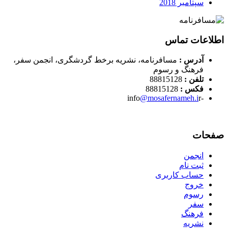
سپتامبر 2018
اطلاعات تماس
آدرس :
مسافرنامه، نشریه برخط گردشگری، انجمن سفر،
فرهنگ و رسوم
تلفن :
88815128
فکس :
88815128
@mosafernameh.i
r
-info
صفحات
انجمن
ثبت نام
حساب کاربری
خروج
رسوم
سفر
فرهنگ
نشریه