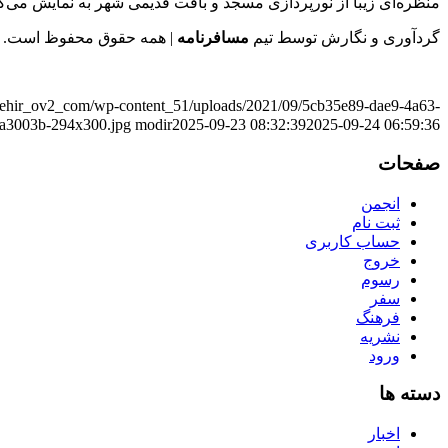
منظره‌ای زیبا از نورپردازی مسجد و بافت قدیمی شهر به نمایش می‌گذ
گردآوری و نگارش توسط تیم
مسافرنامه
| همه حقوق محفوظ است.
amehir_ov2_com/wp-content_51/uploads/2021/09/5cb35e89-dae9-4a63-
a3003b-294x300.jpg
modir
2025-09-23 08:32:39
2025-09-24 06:59:36
صفحات
انجمن
ثبت نام
حساب کاربری
خروج
رسوم
سفر
فرهنگ
نشریه
ورود
دسته ها
اخبار