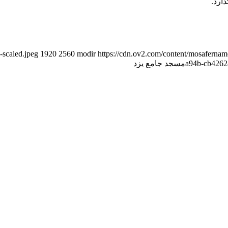
ارد.
-scaled.jpeg
1920
2560
modir
https://cdn.ov2.com/content/mosafern
a94b-cb4262
مسجد جامع یزد