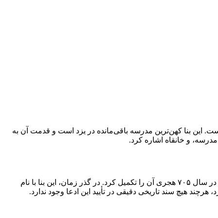
ت. این بنا کهن‌ترین مدرسه باقی‌مانده در یزد است و قدمت آن به
مدرسه، و خانقاه اشاره کرد.
بنای اولیه مدرسه ضیائیه در سال ۶۳۱ هجری قمری به دستور ضیاءالدین حسین رضی ساخته شد و پس از وی، فرزندش «شرف‌الدین علی» در سال ۷۰۵ هجری آن را تکمیل کرد. در گذر زمان، این بنا با نام
رچند هیچ سند تاریخی دقیقی در تأیید این ادعا وجود ندارد.