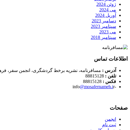
ژوئن 2024
می 2024
آوریل 2024
دسامبر 2023
سپتامبر 2023
می 2023
سپتامبر 2018
اطلاعات تماس
آدرس :
مسافرنامه، نشریه برخط گردشگری، انجمن سفر، فره
تلفن :
88815128
فکس :
88815128
@mosafernameh.i
r
-info
صفحات
انجمن
ثبت نام