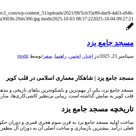
r_ov2_com/wp-content_51/uploads/2021/09/5cb35e89-dae9-4a63-a94b-
a3003b-294x300.jpg
modir
2025-10-03 08:37:22
2025-10-04 09:27:21
مسجد جامع یزد
سپتامبر 23, 2025
/
در
اخبار
,
انجمن
,
راهنما
,
سفر
/
توسط
modir
مسجد جامع یزد | شاهکار معماری اسلامی در قلب کویر
مسجد جامع یزد، یکی از مهم‌ترین و باشکوه‌ترین بناهای تاریخی و مذه
قلب کویر به نمایش گذاشته است. زیبایی بی‌نظیر کاشی‌کاری‌ها، مناره‌
تاریخچه مسجد جامع یزد
ساخت اولیه مسجد جامع یزد به قرن سوم هجری قمری و دوران حکومت 
فعلی درآمد. بیشترین بازسازی و ساخت اصلی آن به دوران آل مظفر