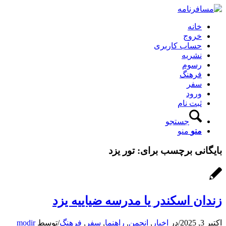
خانه
خروج
حساب کاربری
نشریه
رسوم
فرهنگ
سفر
ورود
ثبت نام
جستجو
منو
منو
بایگانی برچسب برای:
تور یزد
زندان اسکندر یا مدرسه ضیاییه یزد
اکتبر 3, 2025
/
در
اخبار
,
انجمن
,
راهنما
,
سفر
,
فرهنگ
/
توسط
modir