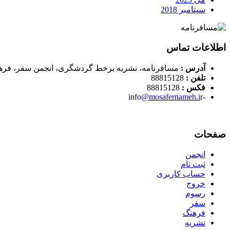
سپتامبر 2018
اطلاعات تماس
آدرس :
مسافرنامه، نشریه برخط گردشگری، انجمن سفر، فره
تلفن :
88815128
فکس :
88815128
@mosafernameh.i
r
-info
صفحات
انجمن
ثبت نام
حساب کاربری
خروج
رسوم
سفر
فرهنگ
نشریه