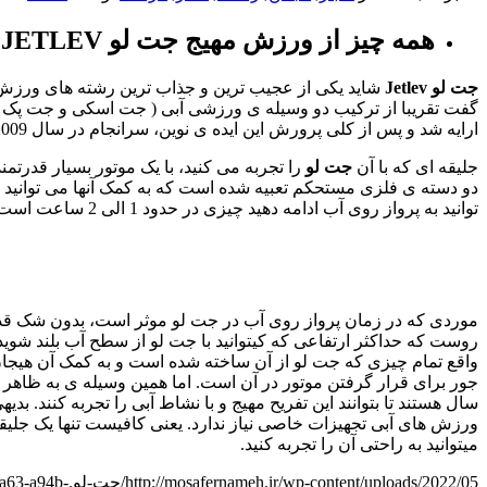
همه چیز از ورزش مهیج جت لو
JETLEV
جت
لو
Jetlev
شاید یکی از عجیب ترین و جذاب ترین رشته های ورزش ها
ارایه شد و پس از کلی پرورش این ایده ی نوین، سرانجام در سال 2009 اولین بار از نمونه های اولیه آن رو نمایی شد. و هنوز که هنوز است این وسیله های جداب تفریحی در حال پیشرفت و تکامل هستند.
جلیقه ای که با آن
جت
لو
را تجربه می کنید، با یک موتور بسیار قدرتمن
توانید به پرواز روی آب ادامه دهید چیزی در حدود 1 الی 2 ساعت است، و سرعتش نیز 65 کیلومتر در ساعت می باشد.
واقع تمام چیزی که جت لو از آن ساخته شده است و به کمک آن هیجان 
جور برای قرار گرفتن موتور در آن است. اما همین وسیله ی به ظاه
سال هستند تا بتوانند این تفریح مهیج و با نشاط آبی را تجربه کنند.
ورزش های آبی تجهیزات خاصی نیاز ندارد. یعنی کافیست تنها یک جلیقه
میتوانید به راحتی آن را تجربه کنید.
http://mosafernameh.ir/wp-content/uploads/2022/05/جت-لو.png
4a63-a94b-