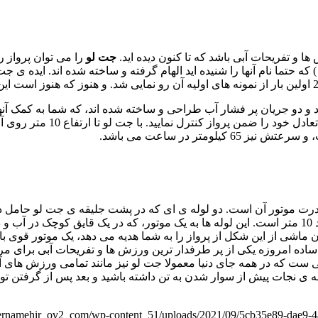
 و تفریحات آبی باشد که تا کنون دیده اید.
جت لو
را می توان پرواز 
د و دو جریان پر فشار آب طراحی و ساخته شده اند، که شما به کمک آنها
دو دسته ی فلزی مستحکم تعبیه 
روست که حداکثر ارتفاعی که کیتوانید با جت لو از سطح آب بلند شوید 10 متر است. این لوله ها به 
ماشی از این شکل از پرواز را به شما هدیه می دهد، یک موتور قوی با 
ر ساده امروزه یکی از پر طرفدار ترین ورزش ها و تفریحات آبی برا
 بدیهی ست که در همه جای دنیا معمولا جت لو نیز مانند تمامی ورزش ها
 ی نجات پیش از سوار شدن به تن داشته باشید و بعد پس از گرفتن توص
afernamehir_ov2_com/wp-content_51/uploads/2021/09/5cb35e89-dae9-