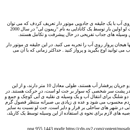
روی آب با یک جلیقه ی جادویی موتور دار تعریف کردف که می توان
گفت تقریبا از ترکیب دو وسیله ی ورزشی آبی ( جت اسکی و جت پک ) که حتما نام آنها را شنیده اید الهام گرفته و ساخته شده اند. ایده ی جت لو اولین بار توسط یک کانادایی به نام “ریمون لی” در سال 2000
 هیجان پرواز روی آب را تجربه می کنید. در این جلیقه ی موتور دار
شده است که به کمک آنها می توانید تعادل خود را ضمن پرواز کنترل نمایید. با جت لو تا ارتفاع 10 متر روی آب می توانید اوج بگیرید و پرواز کنید . حداکثر زمانی که با آن می
موردی که در زمان پرواز روی آب در جت لو موثر است، بدون شک قدرت موتور آن است. دو لوله ی ای که در پشت جلیقه ی جت لو حامل دو جریان پرفشار آب هستند، طولی معادل 10 متر دارند، و از این
یک موتور، که در یک قایق کوچک در آب و در پشت سر شخصی که سوار بر جت لو است، در حرکت هستند. در
دو شلنگ برای انتقال آب و یک وسیله ی نقلیه ی آبی کوچک و جمع و
ی مردم محسوب می شود و عده ی زیادی بی صبرانه منتظر فصول گرم
ی آبی در شهر های ساحلی بر قرار و دایر است. جت لو نسبت به سایر
یه های لازم برای نحوه ی استفاده از این وسیله توسط یک کاربلد،
955
1443
modir
https://cdn.ov2.com/content/mos