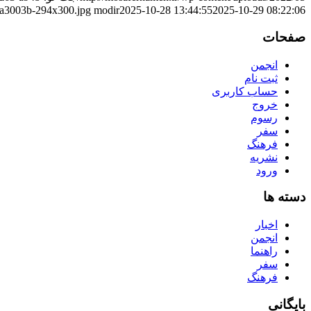
a3003b-294x300.jpg
modir
2025-10-28 13:44:55
2025-10-29 08:22:06
صفحات
انجمن
ثبت نام
حساب کاربری
خروج
رسوم
سفر
فرهنگ
نشریه
ورود
دسته ها
اخبار
انجمن
راهنما
سفر
فرهنگ
بایگانی