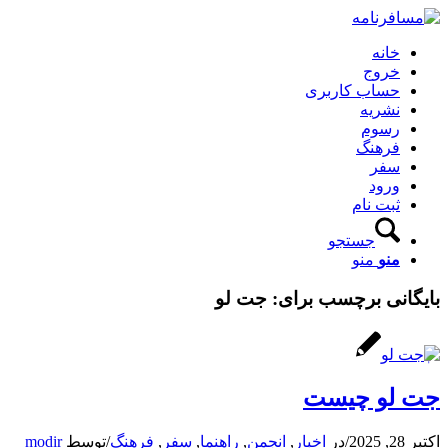
خانه
خروج
حساب کاربری
نشریه
رسوم
فرهنگ
سفر
ورود
ثبت نام
جستجو
منو
منو
بایگانی برچسب برای:
جت لو
جت لو چیست
اکتبر 28, 2025
/
در
اخبار
,
انجمن
,
راهنما
,
سفر
,
فرهنگ
/
توسط
modir