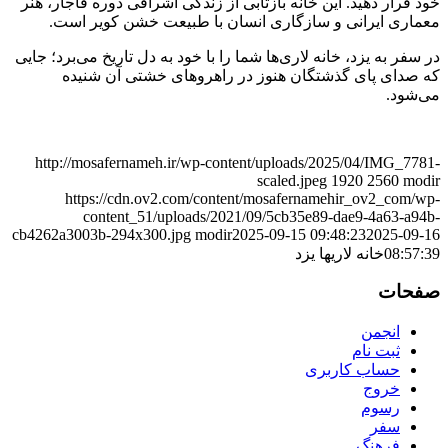
خود قرار دهید. این خانه بازتابی از زندگی اشرافی دوره قاجار، هنر
معماری ایرانی و سازگاری انسان با طبیعت خشن کویر است.
در سفر به یزد، خانه لاری‌ها شما را با خود به دل تاریخ می‌برد؛ جایی
که صدای پای گذشتگان هنوز در راهروهای خشتی آن شنیده
می‌شود.
http://mosafernameh.ir/wp-content/uploads/2025/04/IMG_7781-
scaled.jpeg
1920
2560
modir
https://cdn.ov2.com/content/mosafernamehir_ov2_com/wp-
content_51/uploads/2021/09/5cb35e89-dae9-4a63-a94b-
cb4262a3003b-294x300.jpg
modir
2025-09-15 09:48:23
2025-09-16
08:57:39
خانه لاریها یزد
صفحات
انجمن
ثبت نام
حساب کاربری
خروج
رسوم
سفر
فرهنگ