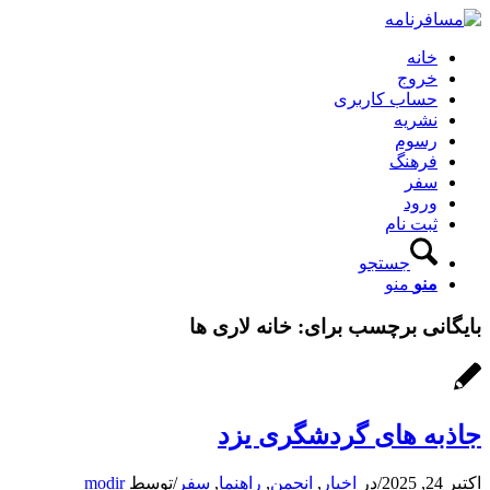
خانه
خروج
حساب کاربری
نشریه
رسوم
فرهنگ
سفر
ورود
ثبت نام
جستجو
منو
منو
بایگانی برچسب برای:
خانه لاری ها
جاذبه های گردشگری یزد
اکتبر 24, 2025
/
در
اخبار
,
انجمن
,
راهنما
,
سفر
/
توسط
modir