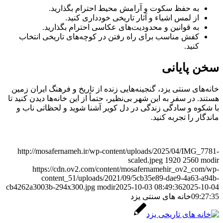
به حفظ سکوت و آرامش محیط احترام بگذارید.
از لمس اشیاء و آثار تاریخی خودداری کنید.
به قوانین و محدودیت‌های عکاسی احترام بگذارید.
کفش مناسب برای راه رفتن در کوچه‌های تاریخی انتخاب
کنید.
سخن پایانی
خانه‌های سنتی یزد، گنجینه‌هایی زنده از تاریخ و فرهنگ ایران زمین
هستند. در سفر به این شهر بی‌نظیر، حتماً از این خانه‌ها دیدن کنید تا
با شکوه و سادگی زندگی در دل کویر آشنا شوید و لحظاتی ناب و
ماندگار را تجربه کنید.
http://mosafernameh.ir/wp-content/uploads/2025/04/IMG_7781-
scaled.jpeg
1920
2560
modir
https://cdn.ov2.com/content/mosafernamehir_ov2_com/wp-
content_51/uploads/2021/09/5cb35e89-dae9-4a63-a94b-
cb4262a3003b-294x300.jpg
modir
2025-10-03 08:49:36
2025-10-04
09:27:35
خانه های سنتی یزد