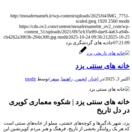
http://mosafernameh.ir/wp-content/uploads/2025/04/IMG_7751-
scaled.jpeg
1920
2560
modir
https://cdn.ov2.com/content/mosafernamehir_ov2_com/wp-
content_51/uploads/2021/09/5cb35e89-dae9-4a63-a94b-
cb4262a3003b-294x300.jpg
modir
2025-10-24 09:36:21
2025-10-25
07:21:09
جاذبه های گردشگری یزد
خانه های سنتی یزد
اکتبر 3, 2025
/
در
اخبار
,
انجمن
,
راهنما
,
سفر
/
توسط
modir
خانه های سنتی یزد | شکوه معماری کویری
در دل تاریخ
یزد، شهر بادگیرها و کوچه‌های خشتی، مملو از خانه‌های سنتی است
که هر یک روایتگر بخشی از تاریخ، فرهنگ و هنر مردم کویرنشین این