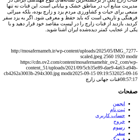
مدیریت منابع آب در مناطق خشک و بیابانی است. این قنات نه تنها
منبعی برای حیات و کشاورزی مردم یزد و زارچ بوده، بلکه میراثی
فرهنگی و تاریخی است که باید حفظ و معرفی شود. اگر به یزد سفر
کردید، بازدید از قنات زارچ را در لیست مقاصد خود قرار دهید و با
یکی از عجایب کمتر دیده‌شده ایران آشنا شوید.
http://mosafernameh.ir/wp-content/uploads/2025/05/IMG_7277-
scaled.jpeg
2560
1920
modir
https://cdn.ov2.com/content/mosafernamehir_ov2_com/wp-
content_51/uploads/2021/09/5cb35e89-dae9-4a63-a94b-
cb4262a3003b-294x300.jpg
modir
2025-09-15 09:19:53
2025-09-16
08:57:17
قنات جهانی زارچ
صفحات
انجمن
ثبت نام
حساب کاربری
خروج
رسوم
سفر
فرهنگ