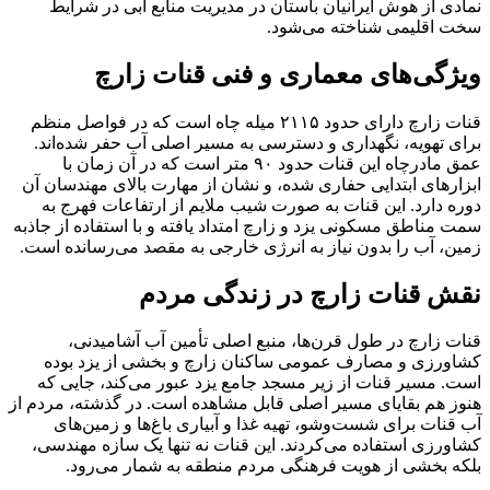
نمادی از هوش ایرانیان باستان در مدیریت منابع آبی در شرایط
سخت اقلیمی شناخته می‌شود.
ویژگی‌های معماری و فنی قنات زارچ
قنات زارچ دارای حدود ۲۱۱۵ میله چاه است که در فواصل منظم
برای تهویه، نگهداری و دسترسی به مسیر اصلی آب حفر شده‌اند.
عمق مادرچاه این قنات حدود ۹۰ متر است که در آن زمان با
ابزارهای ابتدایی حفاری شده، و نشان از مهارت بالای مهندسان آن
دوره دارد. این قنات به صورت شیب ملایم از ارتفاعات فهرج به
سمت مناطق مسکونی یزد و زارچ امتداد یافته و با استفاده از جاذبه
زمین، آب را بدون نیاز به انرژی خارجی به مقصد می‌رسانده است.
نقش قنات زارچ در زندگی مردم
قنات زارچ در طول قرن‌ها، منبع اصلی تأمین آب آشامیدنی،
کشاورزی و مصارف عمومی ساکنان زارچ و بخشی از یزد بوده
است. مسیر قنات از زیر مسجد جامع یزد عبور می‌کند، جایی که
هنوز هم بقایای مسیر اصلی قابل مشاهده است. در گذشته، مردم از
آب قنات برای شست‌وشو، تهیه غذا و آبیاری باغ‌ها و زمین‌های
کشاورزی استفاده می‌کردند. این قنات نه تنها یک سازه مهندسی،
بلکه بخشی از هویت فرهنگی مردم منطقه به شمار می‌رود.