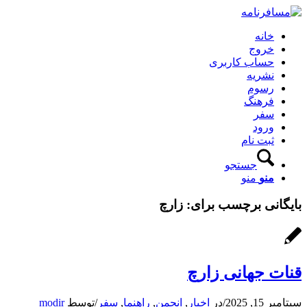
خانه
خروج
حساب کاربری
نشریه
رسوم
فرهنگ
سفر
ورود
ثبت نام
جستجو
منو
منو
بایگانی برچسب برای:
زارچ
قنات جهانی زارچ
سپتامبر 15, 2025
/
در
اخبار
,
انجمن
,
راهنما
,
سفر
/
توسط
modir