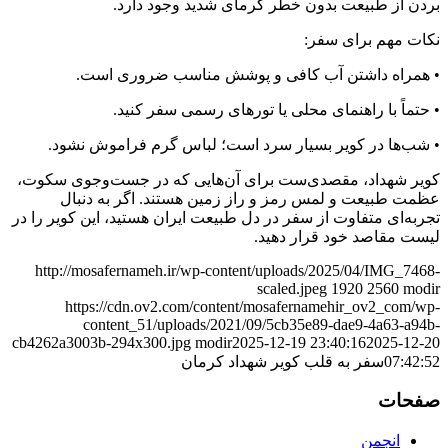
بردن از طبیعت بدون خطر گرمای شدید وجود دارد.
نکات مهم برای سفر:
• همراه داشتن آب کافی و پوشش مناسب ضروری است.
• حتماً با راهنمای محلی یا تورهای رسمی سفر کنید.
• شب‌ها در کویر بسیار سرد است؛ لباس گرم فراموش نشود.
کویر شهداد، مقصدی‌ست برای آن‌هایی که در جست‌وجوی سکوت،
عظمت طبیعت و لمس رمز و راز زمین هستند. اگر به دنبال
تجربه‌ای متفاوت از سفر در دل طبیعت ایران هستید، این کویر را در
لیست مقاصد خود قرار دهید.
http://mosafernameh.ir/wp-content/uploads/2025/04/IMG_7468-
scaled.jpeg
1920
2560
modir
https://cdn.ov2.com/content/mosafernamehir_ov2_com/wp-
content_51/uploads/2021/09/5cb35e89-dae9-4a63-a94b-
cb4262a3003b-294x300.jpg
modir
2025-12-19 23:40:16
2025-12-20
07:42:52
سفر به قلب کویر شهداد کرمان
صفحات
انجمن