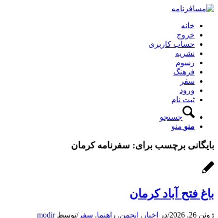
خانه
خروج
حساب کاربری
نشریه
رسوم
فرهنگ
سفر
ورود
ثبت نام
جستجو
منو
منو
بایگانی برچسب برای:
سفرنامه کرمان
باغ فتح آباد کرمان
ژوئن 26, 2026
/
در
اخبار
,
انجمن
,
راهنما
,
سفر
/
توسط
modir