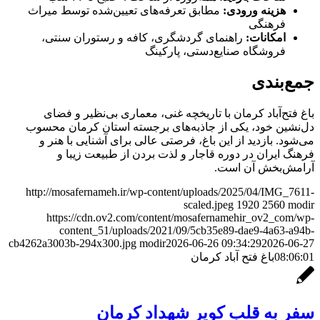
هزینه ورودی:
مطابق تعرفه‌های تعیین‌شده توسط میراث
فرهنگی
امکانات:
راهنمای گردشگری، کافه و رستوران سنتی،
فروشگاه صنایع‌دستی، پارکینگ
جمع‌بندی
باغ فتح‌آباد کرمان با تاریخچه غنی، معماری بی‌نظیر و فضای
دل‌نشین خود، یکی از جاذبه‌های برجسته استان کرمان محسوب
می‌شود. بازدید از این باغ، فرصتی عالی برای آشنایی با هنر و
فرهنگ ایران در دوره قاجار و لذت بردن از طبیعت زیبا و
آرامش‌بخش آن است.
http://mosafernameh.ir/wp-content/uploads/2025/04/IMG_7611-
scaled.jpeg
1920
2560
modir
https://cdn.ov2.com/content/mosafernamehir_ov2_com/wp-
content_51/uploads/2021/09/5cb35e89-dae9-4a63-a94b-
cb4262a3003b-294x300.jpg
modir
2026-06-26 09:34:29
2026-06-27
08:06:01
باغ فتح آباد کرمان
سفر به قلب کویر شهداد کرمان