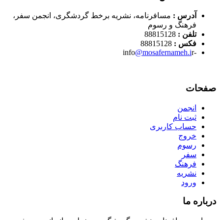
آدرس :
مسافرنامه، نشریه برخط گردشگری، انجمن سفر،
فرهنگ و رسوم
تلفن :
88815128
فکس :
88815128
@mosafernameh.i
r
-info
صفحات
انجمن
ثبت نام
حساب کاربری
خروج
رسوم
سفر
فرهنگ
نشریه
ورود
درباره ما