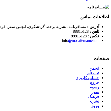
اطلاعات تماس
آدرس :
مسافرنامه، نشریه برخط گردشگری، انجمن سفر، فره
تلفن :
88815128
فکس :
88815128
@mosafernameh.i
r
-info
صفحات
انجمن
ثبت نام
حساب کاربری
خروج
رسوم
سفر
فرهنگ
نشریه
ورود