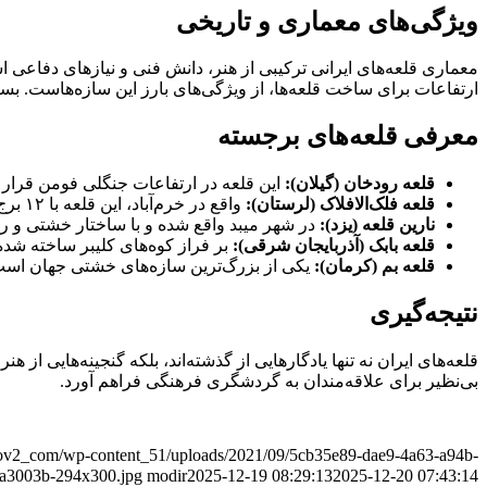
ویژگی‌های معماری و تاریخی
معماری قلعه‌های ایرانی ترکیبی از هنر، دانش فنی و نیازهای دفاعی
ارتفاعات برای ساخت قلعه‌ها، از ویژگی‌های بارز این سازه‌هاست. بسیا
معرفی قلعه‌های برجسته
قلعه رودخان (گیلان):
این قلعه در ارتفاعات جنگلی فومن قرار
قلعه فلک‌الافلاک (لرستان):
واقع در خرم‌آباد، این قلعه با ۱۲ برج و ساختاری مستحکم، از دوره ساسانیان باقی مانده و نمادی از تاریخ و فرهنگ لرستان است.
نارین قلعه (یزد):
در شهر میبد واقع شده و با ساختار خشتی و را
قلعه بابک (آذربایجان شرقی):
بر فراز کوه‌های کلیبر ساخته شده
قلعه بم (کرمان):
یکی از بزرگ‌ترین سازه‌های خشتی جهان اس
نتیجه‌گیری
قلعه‌های ایران نه تنها یادگارهایی از گذشته‌اند، بلکه گنجینه‌هایی از
بی‌نظیر برای علاقه‌مندان به گردشگری فرهنگی فراهم آورد.
r_ov2_com/wp-content_51/uploads/2021/09/5cb35e89-dae9-4a63-a94b-
a3003b-294x300.jpg
modir
2025-12-19 08:29:13
2025-12-20 07:43:14