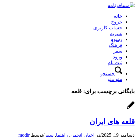
خانه
خروج
حساب کاربری
نشریه
رسوم
فرهنگ
سفر
ورود
ثبت نام
جستجو
منو
منو
بایگانی برچسب برای:
قلعه
قلعه‌ های ایران
دسامبر 19, 2025
/
در
اخبار
,
انجمن
,
راهنما
,
سفر
/
توسط
modir