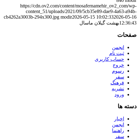
840
modir
https://cdn.ov2.com/content/mosafernamehir_ov2_com/wp-
content_51/uploads/2021/09/5cb35e89-dae9-4a63-a94b-
cb4262a3003b-294x300.jpg
modir
2026-05-15 10:02:33
2026-05-16
12:36:43
بهشت گیلان ماسال
صفحات
انجمن
ثبت نام
حساب کاربری
خروج
رسوم
سفر
فرهنگ
نشریه
ورود
دسته ها
اخبار
انجمن
راهنما
سفر