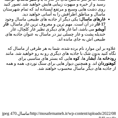
رسید و از خیره و مبهوت زیبایی هایش خواهید شد. تصور کنید
روی دشت هایی وسبع و مرتفع ایستاده اید که تمام شهرستان
ماسال و مناطق اطرافش را به آسانی خواهید دید.
غارهای ماسال:
یکی دیگر از جاذبه های طبیعی ماسال وجود
17 غار
در آن است. مهم ترین و معروف ترین غار ماسال،
غار
آویشو
می باشد، اما غار های دیگری نظیر غار کلچال، غار
خندیله پشت و غار چسلی نیز در ماسال به عنوان جاذبه های
طبیعی اش به جای مانده اند.
علاوه بر این موارد نام برده شده، شما به هر طرفی از ماسال که
نگاه کنید بدون شک با جاذبه های دیگری رو به رو خواهید شد. مانند
رودخانه
ها،
آبشار
ها،
کوه
هایی که بستر های مناسبی برای
کوهنوردان
اند. و همچنین دیوار هایی برای سنگ نوردی، همه و همه
از جاذبه های دیگر ماسال محسوب خواهند شد.
http://mosafernameh.ir/wp-content/uploads/2022/08/ماسال.jpeg
470