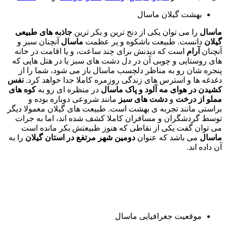
بهشت گیلان ماسال
ماسال
را می توان یکی از دنج ترین و بکر ترین
جاذبه های طبیعی
گیلان
دانست. طبیعت باشکوه و پر عظمت
ماسال
آنچنان سبز و
آنچنان
آرام
است که دیدنش برای چند ساعت، و یا اقامت در خانه
های روستایی و چوبی آن در دل دشت های سبز یا در هتل هایی که
پنجره شان رو به مناظر دلچسب ماسال باز می شود، شما را از
دغدغه ها و استرس های زندگی روزمره کاملا جدا خواهد کرد.
نفس
کشیدن در هوای مه آلود و پاک ماسال
در منظره ای رو به
کوه های
مملو از درخت
و
دشت
های
سبز
مانند شروعی دوباره بوده و
براستی مانند تجربه ی بهشت است. طبیعت های گیلان معمولا دیگر
توسط گردشگران و مسافران کاملا کشف شده اند، اما به جرات
می توان گفت یکی از نقاطی که هنوز طبیعتش بکر مانده است
ماسال
می باشد که عنوان
دومین شهر مرتفع در استان گیلان
را به
آن داده اند.
موقعیت جغرافیایی ماسال