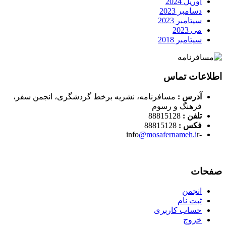
آوریل 2024
دسامبر 2023
سپتامبر 2023
می 2023
سپتامبر 2018
اطلاعات تماس
آدرس :
مسافرنامه، نشریه برخط گردشگری، انجمن سفر،
فرهنگ و رسوم
تلفن :
88815128
فکس :
88815128
@mosafernameh.i
r
-info
صفحات
انجمن
ثبت نام
حساب کاربری
خروج