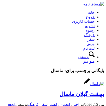
خانه
خروج
حساب کاربری
نشریه
رسوم
فرهنگ
سفر
ورود
ثبت نام
جستجو
منو
منو
بایگانی برچسب برای:
ماسال
بهشت گیلان ماسال
می 15, 2026
/
در
اخبار
,
انجمن
,
راهنما
,
سفر
,
فرهنگ
/
توسط
modir