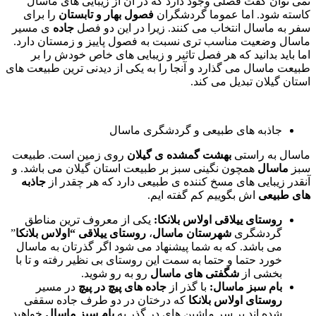
نمی توان گفت فصلی وجود دارد که در آن از زیبایی های ماسال
کاسته شود. اما عموما گردشگران
فصول
بهار و تابستان
را برای
سفر به ماسال انتخاب می کنند. زیرا در این دو فصل
جاده
ی مسیر
ماسال وضعیت مناسب تری نسبت به فصول پاییز و زمستان دارد.
اما باید بدانید که هر فصل تاثیر و زیبایی های خاص خودش را بر
طبیعت ماسال می گذارد و آنجا را به یکی از دیدنی ترین طبیعت های
استان گیلان تبدیل می کند.
جاذبه های طبیعی و گردشگری ماسال
ماسال به راستی
بهشت گمشده ی گیلان
روی زمین است. طبیعت
سبز
ماسال
همچون نگینی سبز بر طبیعت استان گیلان می باشد. و
آنقدر زیبایی های مسخ کننده ی طبیعی دارد که هر چقدر از
جاذبه
های طبیعی
اش بگوییم کم گفته ایم.
روستای ییلاقی اولاس بلانکا:
یکی از معروف ترین مناطق
گردشگری
شهرستان ماسال
،
روستای ییلاقی “اولاس بلانکا
”
می باشد. که به شما پیشنهاد می شود اگر گذرتان به ماسال
خورد حتما و حتما به سمت این روستای بی نظیر رفته و تا با
بخشی از
شگفتی های ماسال
رو به رو شوید.
بام سبز ماسال:
با گذر از
جاده های پیچ در پیچ
در مسیر
روستای اولاس بلانکا
که درختان در دو طرف جاده سقفی
شده اند بر سر ماشین های در گذر به
بام سبز ماسال
خواهید