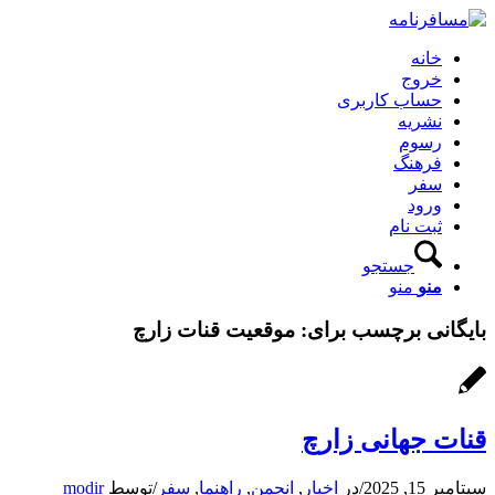
خانه
خروج
حساب کاربری
نشریه
رسوم
فرهنگ
سفر
ورود
ثبت نام
جستجو
منو
منو
بایگانی برچسب برای:
موقعیت قنات زارچ
قنات جهانی زارچ
سپتامبر 15, 2025
/
در
اخبار
,
انجمن
,
راهنما
,
سفر
/
توسط
modir