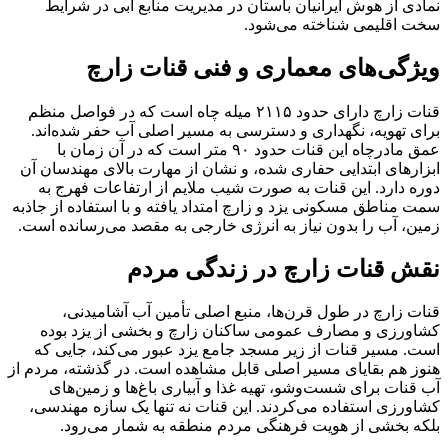
نمادی از هوش ایرانیان باستان در مدیریت منابع آبی در شرایط
سخت اقلیمی شناخته می‌شود.
ویژگی‌های معماری و فنی قنات زارچ
قنات زارچ دارای حدود ۲۱۱۵ میله چاه است که در فواصل منظم
برای تهویه، نگهداری و دسترسی به مسیر اصلی آب حفر شده‌اند.
عمق مادرچاه این قنات حدود ۹۰ متر است که در آن زمان با
ابزارهای ابتدایی حفاری شده، و نشان از مهارت بالای مهندسان آن
دوره دارد. این قنات به صورت شیب ملایم از ارتفاعات فهرج به
سمت مناطق مسکونی یزد و زارچ امتداد یافته و با استفاده از جاذبه
زمین، آب را بدون نیاز به انرژی خارجی به مقصد می‌رسانده است.
نقش قنات زارچ در زندگی مردم
قنات زارچ در طول قرن‌ها، منبع اصلی تأمین آب آشامیدنی،
کشاورزی و مصارف عمومی ساکنان زارچ و بخشی از یزد بوده
است. مسیر قنات از زیر مسجد جامع یزد عبور می‌کند، جایی که
هنوز هم بقایای مسیر اصلی قابل مشاهده است. در گذشته، مردم از
آب قنات برای شست‌وشو، تهیه غذا و آبیاری باغ‌ها و زمین‌های
کشاورزی استفاده می‌کردند. این قنات نه تنها یک سازه مهندسی،
بلکه بخشی از هویت فرهنگی مردم منطقه به شمار می‌رود.