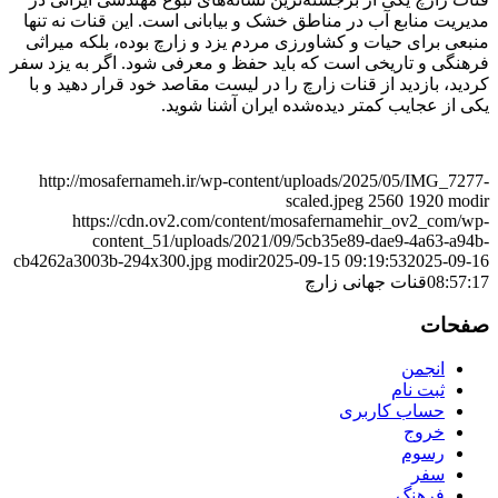
مدیریت منابع آب در مناطق خشک و بیابانی است. این قنات نه تنها
منبعی برای حیات و کشاورزی مردم یزد و زارچ بوده، بلکه میراثی
فرهنگی و تاریخی است که باید حفظ و معرفی شود. اگر به یزد سفر
کردید، بازدید از قنات زارچ را در لیست مقاصد خود قرار دهید و با
یکی از عجایب کمتر دیده‌شده ایران آشنا شوید.
http://mosafernameh.ir/wp-content/uploads/2025/05/IMG_7277-
scaled.jpeg
2560
1920
modir
https://cdn.ov2.com/content/mosafernamehir_ov2_com/wp-
content_51/uploads/2021/09/5cb35e89-dae9-4a63-a94b-
cb4262a3003b-294x300.jpg
modir
2025-09-15 09:19:53
2025-09-16
08:57:17
قنات جهانی زارچ
صفحات
انجمن
ثبت نام
حساب کاربری
خروج
رسوم
سفر
فرهنگ