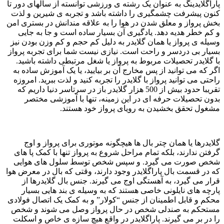
پاراگلایدینگ به عنوان یک رشته ی ورزشی توانسته از سالهای دور تا
کنون پیشرفت چشمگیری را داشته باشد و تجربه ی شیرین و لذت
بخش پرواز و معلق شدن در هوا را به علاقه مندانش در بستری امن
و کم خطر هدیه دهد. یادگیری آن بسیار ساده است و جا به جایی
وسیله ی پرواز یا همان گلایدر به دلیل کم حجم و کم وزن بودن نیز
بسیار بی دردسر و راحت است. نیازی نیست شما برای تجربه پرواز
با گلایدر تحصیلات مربوط به پرواز یا شغل مرتبطی داشته باشید.
اگر که می توانید از پس مخارج آن بر بیایید، یا یک آموزش ساده به
راحتی می توانید پرواز با گلایدر را تجربه کنید و لذت ببرید. امروزه
تقریبا حدود بیش از 500 هزار گلایدر باز در سرتاسر دنیا داریم که
بدون تحصیلات حرفه ای در این زمینه، تنها با آموزشی مختصر
مشغول تحقق بخشیدن به رویای پرواز خود هستند.
گلایدرها یا همان چتر بال ها هیچگونه موتوری برای پرواز و اوج
گرفتن ندارند، بلکه تمام مراحل شروع به پرواز تنها با کمک پا های
شخص صورت می گیرد. و سپس شخص توسط سلول های هوایی
که در قسمت بال پاراگلایدر وجود دارند، وقتی که بال در معرض هوا
قرار می گیرد، به آهستگی اوج می گیرند. جنس بال گلایدرها از
پارچه های نایلونی خاصی هستند که به وسیله ی بند هایی بسیار
محکم و قابل اطمینان از جنس “کولار” و به کمک یک اتصال فولادی
مستحکم به صندلی شخص در حال پرواز وصل می شوند و شخص
را در بر می گیرند. پاراگلایدر در واقع هیچ سازه ی خاص و اسکلت