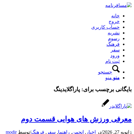
خانه
خروج
حساب کاربری
نشریه
رسوم
فرهنگ
سفر
ورود
ثبت نام
جستجو
منو
منو
بایگانی برچسب برای:
پاراگلایدینگ
معرفی ورزش های هوایی قسمت دوم
ژانویه 27, 2026
/
در
اخبار
,
انجمن
,
راهنما
,
سفر
,
فرهنگ
/
توسط
modir