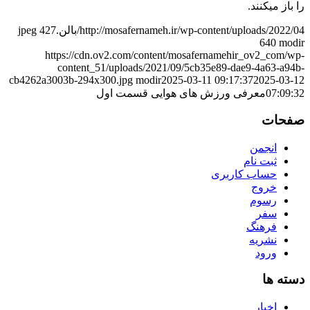
را باز میکنند.
http://mosafernameh.ir/wp-content/uploads/2022/04/بالن.jpeg
427
640
modir
https://cdn.ov2.com/content/mosafernamehir_ov2_com/wp-
content_51/uploads/2021/09/5cb35e89-dae9-4a63-a94b-
cb4262a3003b-294x300.jpg
modir
2025-03-11 09:17:37
2025-03-12
07:09:32
معرفی ورزش های هوایی قسمت اول
صفحات
انجمن
ثبت نام
حساب کاربری
خروج
رسوم
سفر
فرهنگ
نشریه
ورود
دسته ها
اخبار