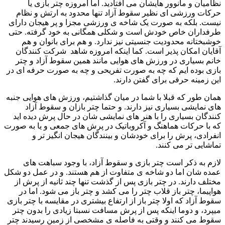
نظامیان و مانوور هایشان می افتادید. اما امروزه چتر بازی یا
حرکات ورزشی ای نظیر سقوط آزاد تنها محدود به ارتش و نظام
نیست. بلکه به صورت یک شاخه ی ورزشی مجزا و پر هیجان دارای
طرفداران خاص خودش است و شکلی همگانی به خود گرفته. حتی
خوشبختانه محدودیت جنسیتی نیز ندارد. و هم برای بانوان و هم
آقایان امکان پذیر است. کما اینکه امروزه شاهد شرکت کنندگان
خانم بسیاری در ورزش های هوایی مانند همین سقوط آزاد و چتر
بازی بوده ایم که چه به صورت تفریحی و چه به صورت حرفه ای در
این زمینه حرفی برای گفتن دارند.
همان طور که قبلا با شما در میان گذاشتیم، ورزش های هوایی جنبه
های نمایشی بسیاری نیز دارند. و حتما چتر بازان و سقوط آزاد
کنندگان بسیاری را با هنر های نمایشی شان در حال پرش دیده اید
که با حرکات هماهنگ و آکروباتیک در پرش های جمعی و یا به صورت
انفرادی، پرش را برای خودشان و بینندگان هیجان انگیز تر و
تماشایی تر می کنند.
لازم به ذکر است چتر بازی و سقوط آزاد، با وجود سباهت های
عمده شان اما دو شاخه ی متفاوت از هم هستند. و در عمل دو شکل
مختلف دارند. در چتر بازی پس از گذشت تنها چند ثانیه از پرش از
هواپیما، چتر باز قلاب چتر را می کشد و چتر باز می شود. اما در
سقوط آزاد که اولا چتر باز از ارتفاع بیشتری در مقایسه با چتر بازی
میپرد، و دوما اینکه پس از پرش مسافت نسبتا زیادی را بدون چتر
سقوط می کنند و وقتی به فاصله ی مشخصی از زمین رسیدند چتر