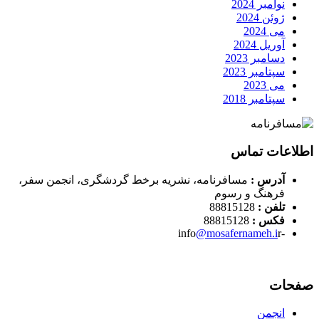
نوامبر 2024
ژوئن 2024
می 2024
آوریل 2024
دسامبر 2023
سپتامبر 2023
می 2023
سپتامبر 2018
اطلاعات تماس
آدرس :
مسافرنامه، نشریه برخط گردشگری، انجمن سفر،
فرهنگ و رسوم
تلفن :
88815128
فکس :
88815128
@mosafernameh.i
r
-info
صفحات
انجمن