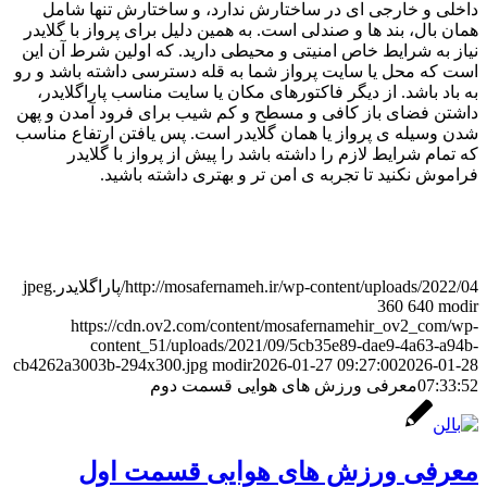
داخلی و خارجی ای در ساختارش ندارد، و ساختارش تنها شامل
همان بال، بند ها و صندلی است. به همین دلیل برای پرواز با گلایدر
نیاز به شرایط خاص امنیتی و محیطی دارید. که اولین شرط آن این
است که محل یا سایت پرواز شما به قله دسترسی داشته باشد و رو
به باد باشد. از دیگر فاکتورهای مکان یا سایت مناسب پاراگلایدر،
داشتن فضای باز کافی و مسطح و کم شیب برای فرود آمدن و پهن
شدن وسیله ی پرواز یا همان گلایدر است. پس یافتن ارتفاع مناسب
که تمام شرایط لازم را داشته باشد را پیش از پرواز با گلایدر
فراموش نکنید تا تجربه ی امن تر و بهتری داشته باشید.
http://mosafernameh.ir/wp-content/uploads/2022/04/پاراگلایدر.jpeg
360
640
modir
https://cdn.ov2.com/content/mosafernamehir_ov2_com/wp-
content_51/uploads/2021/09/5cb35e89-dae9-4a63-a94b-
cb4262a3003b-294x300.jpg
modir
2026-01-27 09:27:00
2026-01-28
07:33:52
معرفی ورزش های هوایی قسمت دوم
معرفی ورزش های هوایی قسمت اول