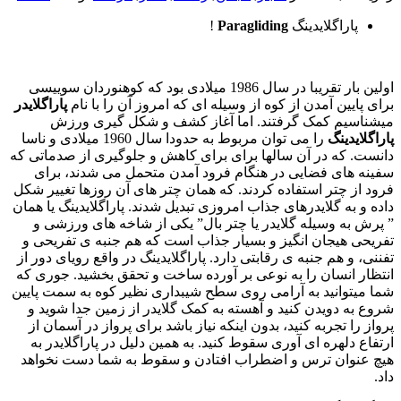
پاراگلایدینگ
Paragliding
!
اولین بار تقریبا در سال 1986 میلادی بود که کوهنوردان سوییسی
برای پایین آمدن از کوه از وسیله ای که امروز آن را با نام
پاراگلایدر
میشناسیم کمک گرفتند. اما آغاز کشف و شکل گیری ورزش
پاراگلایدینگ
را می توان مربوط به حدودا سال 1960 میلادی و ناسا
دانست. که در آن سالها برای برای کاهش و جلوگیری از صدماتی که
سفینه های فضایی در هنگام فرود آمدن متحمل می شدند، برای
فرود از چتر استفاده کردند. که همان چتر های آن روزها تغییر شکل
داده و به گلایدرهای جذاب امروزی تبدیل شدند. پاراگلایدینگ یا همان
” پرش به وسیله گلایدر یا چتر بال” یکی از شاخه های ورزشی و
تفریحی هیجان انگیز و بسیار جذاب است که هم جنبه ی تفریحی و
تفننی، و هم جنبه ی رقابتی دارد. پاراگلایدینگ در واقع رویای دور از
انتظار انسان را به نوعی بر آورده ساخت و تحقق بخشید. جوری که
شما میتوانید به آرامی روی سطح شیبداری نظیر کوه به سمت پایین
شروع به دویدن کنید و آهسته به کمک گلایدر از زمین جدا شوید و
پرواز را تجربه کنید، بدون اینکه نیاز باشد برای پرواز در آسمان از
ارتفاع دلهره ای آوری سقوط کنید. به همین دلیل در پاراگلایدر به
هیچ عنوان ترس و اضطراب افتادن و سقوط به شما دست نخواهد
داد.