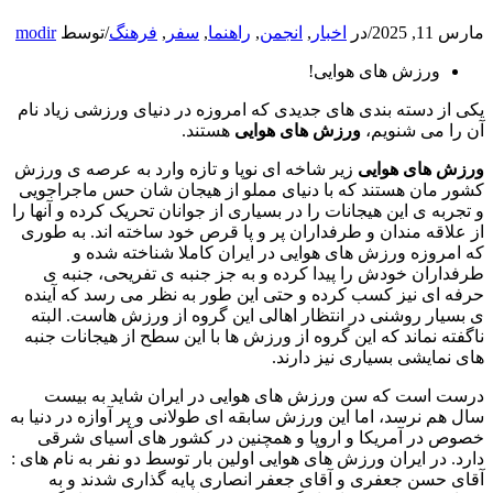
مارس 11, 2025
/
در
اخبار
,
انجمن
,
راهنما
,
سفر
,
فرهنگ
/
توسط
modir
ورزش های هوایی!
یکی از دسته بندی های جدیدی که امروزه در دنیای ورزشی زیاد نام
آن را می شنویم،
ورزش
های
هوایی
هستند.
ورزش های هوایی
زیر شاخه ای نوپا و تازه وارد به عرصه ی ورزش
کشور مان هستند که با دنیای مملو از هیجان شان حس ماجراجویی
و تجربه ی این هیجانات را در بسیاری از جوانان تحریک کرده و آنها را
از علاقه مندان و طرفداران پر و پا قرص خود ساخته اند. به طوری
که امروزه ورزش های هوایی در ایران کاملا شناخته شده و
طرفداران خودش را پیدا کرده و به جز جنبه ی تفریحی، جنبه ی
حرفه ای نیز کسب کرده و حتی این طور به نظر می رسد که آینده
ی بسیار روشنی در انتظار اهالی این گروه از ورزش هاست. البته
ناگفته نماند که این گروه از ورزش ها با این سطح از هیجانات جنبه
های نمایشی بسیاری نیز دارند.
درست است که سن ورزش های هوایی در ایران شاید به بیست
سال هم نرسد، اما این ورزش سابقه ای طولانی و پر آوازه در دنیا به
خصوص در آمریکا و اروپا و همچنین در کشور های آسیای شرقی
دارد. در ایران ورزش های هوایی اولین بار توسط دو نفر به نام های :
آقای حسن جعفری و آقای جعفر انصاری پایه گذاری شدند و به