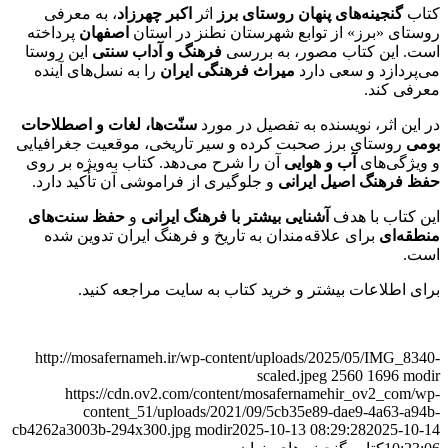
کتاب
گنجینه‌های پنهان روستای برز
اثر
اکبر چهرزاد
، به معرفی
روستای «برز» از توابع شهرستان نطنز در استان
اصفهان
پرداخته
است. این کتاب مصور، به بررسی
فرهنگ و آداب سنتی
این روستا
می‌پردازد و سعی دارد
میراث فرهنگی ایران
را به نسل‌های آینده
معرفی کند.
در این اثر، نویسنده به تفصیل در مورد
سنّت‌ها، لغات و اصطلاحات
بومی
روستای برز صحبت کرده و سیر تاریخی، موقعیت جغرافیایی
و ویژگی‌های
آب و هوایی
آن را شرح می‌دهد. کتاب به‌ویژه بر روی
حفظ فرهنگ اصیل ایرانی
و جلوگیری از فراموشی آن تأکید دارد.
این کتاب با هدف
آشنایی بیشتر با فرهنگ ایرانی
و
حفظ سنت‌های
منطقه‌ای
برای علاقه‌مندان به تاریخ و فرهنگ ایران تدوین شده
است.
برای اطلاعات بیشتر و خرید کتاب به سایت مراجعه کنید.
http://mosafernameh.ir/wp-content/uploads/2025/05/IMG_8340-
scaled.jpeg
2560
1696
modir
https://cdn.ov2.com/content/mosafernamehir_ov2_com/wp-
content_51/uploads/2021/09/5cb35e89-dae9-4a63-a94b-
cb4262a3003b-294x300.jpg
modir
2025-10-13 08:29:28
2025-10-14