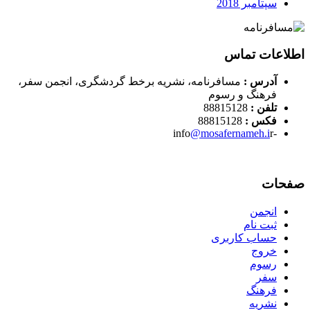
سپتامبر 2018
اطلاعات تماس
آدرس :
مسافرنامه، نشریه برخط گردشگری، انجمن سفر،
فرهنگ و رسوم
تلفن :
88815128
فکس :
88815128
@mosafernameh.i
r
-info
صفحات
انجمن
ثبت نام
حساب کاربری
خروج
رسوم
سفر
فرهنگ
نشریه