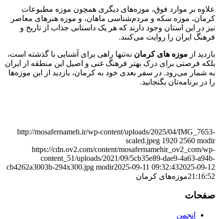
علاوه بر موارد فوق، موزه‌های دیگری همچون موزه مطبوعات
کرمان، موزه سکه و مردم‌شناسی ماهان، و موزه هنرهای معاصر
نیز در این استان وجود دارند که هر یک داستانی جذاب از تاریخ و
فرهنگ ایران را روایت می‌کنند.
بازدید از
موزه های کرمان
نه‌تنها راهی برای آشنایی با گذشته است،
بلکه فرصتی برای درک بهتر فرهنگ غنی و اصیل این منطقه از ایران
به شمار می‌رود. در سفر بعدی خود به کرمان، بازدید از این موزه‌ها
را در برنامه‌تان بگنجانید.
http://mosafernameh.ir/wp-content/uploads/2025/04/IMG_7653-
scaled.jpeg
1920
2560
modir
https://cdn.ov2.com/content/mosafernamehir_ov2_com/wp-
content_51/uploads/2021/09/5cb35e89-dae9-4a63-a94b-
cb4262a3003b-294x300.jpg
modir
2025-09-11 09:32:43
2025-09-12
21:16:52
موزه‌های کرمان
صفحات
انجمن