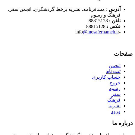
آدرس :
مسافرنامه، نشریه برخط گردشگری، انجمن سفر،
فرهنگ و رسوم
تلفن :
88815128
فکس :
88815128
@mosafernameh.i
r
-info
صفحات
انجمن
ثبت نام
حساب کاربری
خروج
رسوم
سفر
فرهنگ
نشریه
ورود
درباره ما