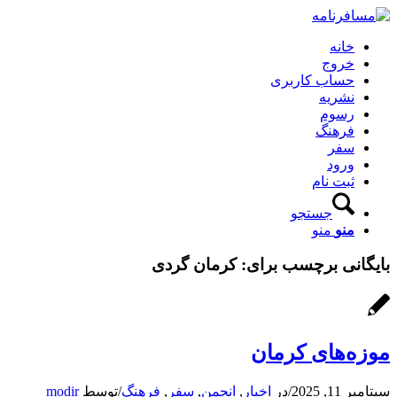
خانه
خروج
حساب کاربری
نشریه
رسوم
فرهنگ
سفر
ورود
ثبت نام
جستجو
منو
منو
بایگانی برچسب برای:
کرمان گردی
موزه‌های کرمان
سپتامبر 11, 2025
/
در
اخبار
,
انجمن
,
سفر
,
فرهنگ
/
توسط
modir