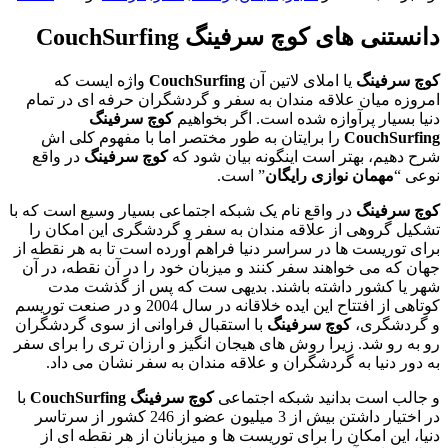
دانستنی های کوچ سرفینگ CouchSurfing
کوچ سرفینگ
یا املای لاتین آن
CouchSurfing
واژه ایست که
امروزه میان علاقه مندان به سفر و گردشگران حرفه ای در تمام
دنیا بسیار پرآوازه شده است. اگر بخواهیم
کوچ سرفینگ
CouchSurfing
را برایتان به طور مختصر اما با مفهوم کلی اش
شرح دهیم، بهتر است اینگونه بیان شود که
کوچ سرفینگ
در واقع
نوعی “
مهمان نوازی رایگان
” است.
کوچ سرفینگ
در واقع نام یک شبکه اجتماعی بسیار وسیع است که با
تشکیل گروهی از علاقه مندان به سفر و گردشگری این امکان را
برای توریست ها در سراسر دنیا فراهم آورده است تا به هر نقطه از
جهان که می خواهند سفر کنند و میزبان خود را در آن نقطه، در آن
شهر یا کشور داشته باشند. بدیهی ست که پس از گذشت مدت
کوتاهی از افتتاح این ایده خلاقانه در سال 2004 و در صنعت توریسم
و گردشگری،
کوچ سرفینگ
با استقبال فراوانی از سوی گردشگران
رو به رو شد. زیرا روش های هیجان انگیز و ارزان تری را برای سفر
به دور دنیا به گردشگران و علاقه مندان به سفر نشان می داد.
و جالب است بدانید شبکه اجتماعی
کوچ سرفینگ
CouchSurfing
با
در اختیار داشتن بیش از 3 میلیون عضو از 246 کشور از سرتاسر
دنیا، این امکان را برای توریست ها و میزبانان از هر نقطه ای از