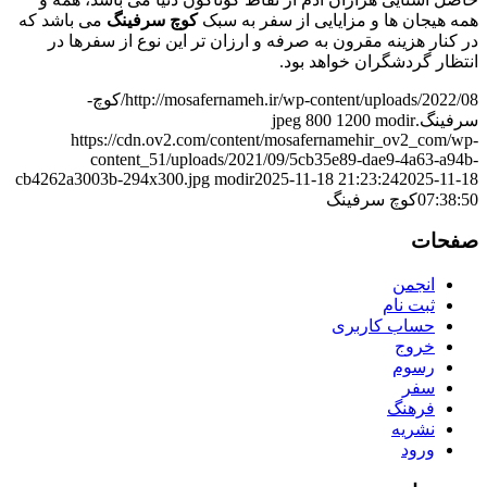
همه هیجان ها و مزایایی از سفر به سبک
کوچ سرفینگ
می باشد که
در کنار هزینه مقرون به صرفه و ارزان تر این نوع از سفرها در
انتظار گردشگران خواهد بود.
http://mosafernameh.ir/wp-content/uploads/2022/08/کوچ-
سرفینگ.jpeg
modir
1200
800
https://cdn.ov2.com/content/mosafernamehir_ov2_com/wp-
content_51/uploads/2021/09/5cb35e89-dae9-4a63-a94b-
cb4262a3003b-294x300.jpg
modir
2025-11-18 21:23:24
2025-11-18
07:38:50
کوچ سرفینگ
صفحات
انجمن
ثبت نام
حساب کاربری
خروج
رسوم
سفر
فرهنگ
نشریه
ورود