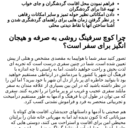
فراهم نمودن محل اقامت گردشگران و جای خواب
تهیه غذا برای گردشگران
دادن امکاناتی نظیر حوله تمیز و سایر امکانات رفاهی
در نظر گرفتن زمان هایی برای راهنمای گردشگری شدن و
آشنا ساختن آنها با نقاط دیدنی محلی
چرا کوچ سرفینگ روشی به صرفه و هیجان
انگیز برای سفر است؟
تصور کنید سفر شما با هواپیما به مقصدی مشخص و هتلی از پیش
تعیین شده است. شما در چنین سفری درست است که تجربه ای
لذت بخش و راحت خواهید داشت. اما به راستی تا چه اندازه با
فرهنگ آن شهر یا کشور یا مردمانش در ارتباطی مستقیم خواهید
بود تا بتوانید خاطره ای پر بار از دل آن شهر با خود ببرید؟ اما این را
در نظر داشته باشید که در این بین بسیاری از علاقه مندان به سفر
مایلند سفری عجیب و غریب تر و پر ماجرا تر را تجربه کنند. سفری
که می توان در طول آن با فرهنگ و آدمها به طور مستقیم درآمیخت
و تجربیاتی منحصر به فرد و فراموش نشدنی کسب کرد.
هم صحبتی با آدمها و داستانهای جدیدشان، اقامت های کوتاه با
میزبانانی که تا کنون ندیده اید اما به مهربانی خانه شان را برایتان
محیطی امن برای اقامت و استراحت می کنند، دوستی هایی که
حاصل آشنایی هزاران آدم از نقاط گوناگون دنیا می باشد، همه و