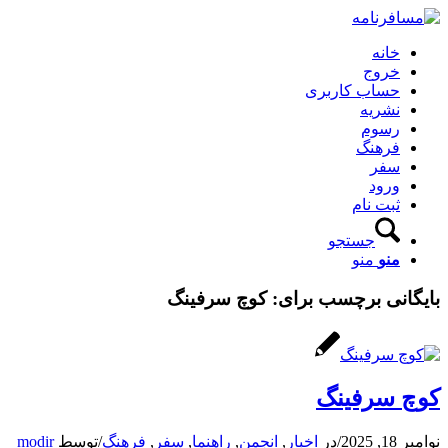
خانه
خروج
حساب کاربری
نشریه
رسوم
فرهنگ
سفر
ورود
ثبت نام
جستجو
منو
منو
بایگانی برچسب برای:
کوچ سرفینگ
کوچ سرفینگ
نوامبر 18, 2025
/
در
اخبار
,
انجمن
,
راهنما
,
سفر
,
فرهنگ
/
توسط
modir