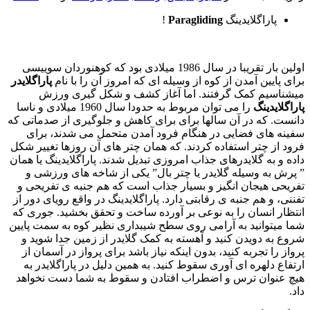
پاراگلایدینگ
Paragliding
!
اولین بار تقریبا در سال 1986 میلادی بود که کوهنوردان سوییسی
برای پایین آمدن از کوه از وسیله ای که امروز آن را با نام
پاراگلایدر
میشناسیم کمک گرفتند. اما آغاز کشف و شکل گیری ورزش
پاراگلایدینگ
را می توان مربوط به حدودا سال 1960 میلادی و ناسا
دانست. که در آن سالها برای برای کاهش و جلوگیری از صدماتی که
سفینه های فضایی در هنگام فرود آمدن متحمل می شدند، برای
فرود از چتر استفاده کردند. که همان چتر های آن روزها تغییر شکل
داده و به گلایدرهای جذاب امروزی تبدیل شدند. پاراگلایدینگ یا همان
” پرش به وسیله گلایدر یا چتر بال” یکی از شاخه های ورزشی و
تفریحی هیجان انگیز و بسیار جذاب است که هم جنبه ی تفریحی و
تفننی، و هم جنبه ی رقابتی دارد. پاراگلایدینگ در واقع رویای دور از
انتظار انسان را به نوعی بر آورده ساخت و تحقق بخشید. جوری که
شما میتوانید به آرامی روی سطح شیبداری نظیر کوه به سمت پایین
شروع به دویدن کنید و آهسته به کمک گلایدر از زمین جدا شوید و
پرواز را تجربه کنید، بدون اینکه نیاز باشد برای پرواز در آسمان از
ارتفاع دلهره ای آوری سقوط کنید. به همین دلیل در پاراگلایدر به
هیچ عنوان ترس و اضطراب افتادن و سقوط به شما دست نخواهد
داد.