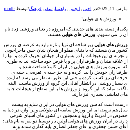
مارس 11, 2025
/
در
اخبار
,
انجمن
,
راهنما
,
سفر
,
فرهنگ
/
توسط
modir
ورزش های هوایی!
یکی از دسته بندی های جدیدی که امروزه در دنیای ورزشی زیاد نام
آن را می شنویم،
ورزش
های
هوایی
هستند.
ورزش های هوایی
زیر شاخه ای نوپا و تازه وارد به عرصه ی ورزش
کشور مان هستند که با دنیای مملو از هیجان شان حس ماجراجویی
و تجربه ی این هیجانات را در بسیاری از جوانان تحریک کرده و آنها را
از علاقه مندان و طرفداران پر و پا قرص خود ساخته اند. به طوری
که امروزه ورزش های هوایی در ایران کاملا شناخته شده و
طرفداران خودش را پیدا کرده و به جز جنبه ی تفریحی، جنبه ی
حرفه ای نیز کسب کرده و حتی این طور به نظر می رسد که آینده
ی بسیار روشنی در انتظار اهالی این گروه از ورزش هاست. البته
ناگفته نماند که این گروه از ورزش ها با این سطح از هیجانات جنبه
های نمایشی بسیاری نیز دارند.
درست است که سن ورزش های هوایی در ایران شاید به بیست
سال هم نرسد، اما این ورزش سابقه ای طولانی و پر آوازه در دنیا به
خصوص در آمریکا و اروپا و همچنین در کشور های آسیای شرقی
دارد. در ایران ورزش های هوایی اولین بار توسط دو نفر به نام های :
آقای حسن جعفری و آقای جعفر انصاری پایه گذاری شدند و به