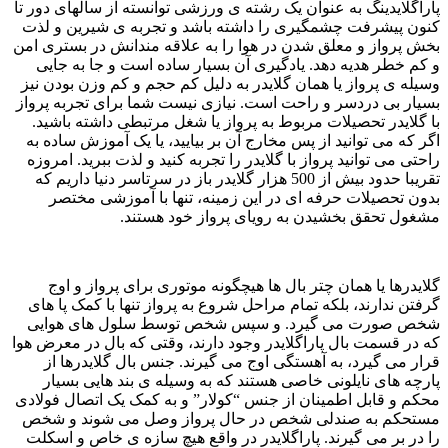
پاراگلایدینگ به عنوان یک رشته ی ورزشی توانسته از سالهای دور تا
کنون پیشرفت چشمگیری را داشته باشد و تجربه ی شیرین و لذت
بخش پرواز و معلق شدن در هوا را به علاقه مندانش در بستری امن
و کم خطر هدیه دهد. یادگیری آن بسیار ساده است و جا به جایی
وسیله ی پرواز یا همان گلایدر به دلیل کم حجم و کم وزن بودن نیز
بسیار بی دردسر و راحت است. نیازی نیست شما برای تجربه پرواز
با گلایدر تحصیلات مربوط به پرواز یا شغل مرتبطی داشته باشید.
اگر که می توانید از پس مخارج آن بر بیایید، یا یک آموزش ساده به
راحتی می توانید پرواز با گلایدر را تجربه کنید و لذت ببرید. امروزه
تقریبا حدود بیش از 500 هزار گلایدر باز در سرتاسر دنیا داریم که
بدون تحصیلات حرفه ای در این زمینه، تنها با آموزشی مختصر
مشغول تحقق بخشیدن به رویای پرواز خود هستند.
گلایدرها یا همان چتر بال ها هیچگونه موتوری برای پرواز و اوج
گرفتن ندارند، بلکه تمام مراحل شروع به پرواز تنها با کمک پا های
شخص صورت می گیرد. و سپس شخص توسط سلول های هوایی
که در قسمت بال پاراگلایدر وجود دارند، وقتی که بال در معرض هوا
قرار می گیرد، به آهستگی اوج می گیرند. جنس بال گلایدرها از
پارچه های نایلونی خاصی هستند که به وسیله ی بند هایی بسیار
محکم و قابل اطمینان از جنس “کولار” و به کمک یک اتصال فولادی
مستحکم به صندلی شخص در حال پرواز وصل می شوند و شخص
را در بر می گیرند. پاراگلایدر در واقع هیچ سازه ی خاص و اسکلت