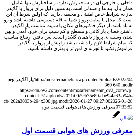
داخلی و خارجی ای در ساختارش ندارد، و ساختارش تنها شامل
همان بال، بند ها و صندلی است. به همین دلیل برای پرواز با گلایدر
نیاز به شرایط خاص امنیتی و محیطی دارید. که اولین شرط آن این
است که محل یا سایت پرواز شما به قله دسترسی داشته باشد و رو
به باد باشد. از دیگر فاکتورهای مکان یا سایت مناسب پاراگلایدر،
داشتن فضای باز کافی و مسطح و کم شیب برای فرود آمدن و پهن
شدن وسیله ی پرواز یا همان گلایدر است. پس یافتن ارتفاع مناسب
که تمام شرایط لازم را داشته باشد را پیش از پرواز با گلایدر
فراموش نکنید تا تجربه ی امن تر و بهتری داشته باشید.
http://mosafernameh.ir/wp-content/uploads/2022/04/پاراگلایدر.jpeg
360
640
modir
https://cdn.ov2.com/content/mosafernamehir_ov2_com/wp-
content_51/uploads/2021/09/5cb35e89-dae9-4a63-a94b-
cb4262a3003b-294x300.jpg
modir
2026-01-27 09:27:00
2026-01-28
07:33:52
معرفی ورزش های هوایی قسمت دوم
معرفی ورزش های هوایی قسمت اول