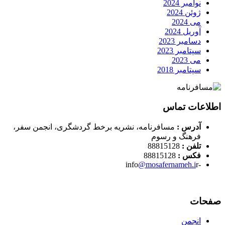
نوامبر 2024
ژوئن 2024
می 2024
آوریل 2024
دسامبر 2023
سپتامبر 2023
می 2023
سپتامبر 2018
اطلاعات تماس
آدرس :
مسافرنامه، نشریه برخط گردشگری، انجمن سفر،
فرهنگ و رسوم
تلفن :
88815128
فکس :
88815128
@mosafernameh.i
r
-info
صفحات
انجمن