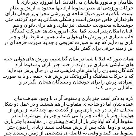
نظامیان و مانوور هایشان می افتادید. اما امروزه چتر بازی یا
حرکات ورزشی ای نظیر سقوط آزاد تنها محدود به ارتش و نظام
نیست. بلکه به صورت یک شاخه ی ورزشی مجزا و پر هیجان دارای
طرفداران خاص خودش است و شکلی همگانی به خود گرفته. حتی
خوشبختانه محدودیت جنسیتی نیز ندارد. و هم برای بانوان و هم
آقایان امکان پذیر است. کما اینکه امروزه شاهد شرکت کنندگان
خانم بسیاری در ورزش های هوایی مانند همین سقوط آزاد و چتر
بازی بوده ایم که چه به صورت تفریحی و چه به صورت حرفه ای در
این زمینه حرفی برای گفتن دارند.
همان طور که قبلا با شما در میان گذاشتیم، ورزش های هوایی جنبه
های نمایشی بسیاری نیز دارند. و حتما چتر بازان و سقوط آزاد
کنندگان بسیاری را با هنر های نمایشی شان در حال پرش دیده اید
که با حرکات هماهنگ و آکروباتیک در پرش های جمعی و یا به صورت
انفرادی، پرش را برای خودشان و بینندگان هیجان انگیز تر و
تماشایی تر می کنند.
لازم به ذکر است چتر بازی و سقوط آزاد، با وجود سباهت های
عمده شان اما دو شاخه ی متفاوت از هم هستند. و در عمل دو شکل
مختلف دارند. در چتر بازی پس از گذشت تنها چند ثانیه از پرش از
هواپیما، چتر باز قلاب چتر را می کشد و چتر باز می شود. اما در
سقوط آزاد که اولا چتر باز از ارتفاع بیشتری در مقایسه با چتر بازی
میپرد، و دوما اینکه پس از پرش مسافت نسبتا زیادی را بدون چتر
سقوط می کنند و وقتی به فاصله ی مشخصی از زمین رسیدند چتر