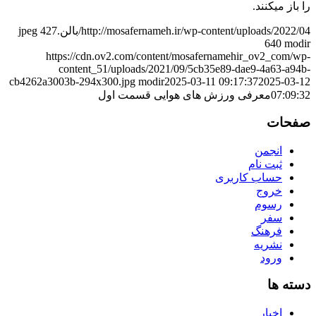
را باز میکنند.
http://mosafernameh.ir/wp-content/uploads/2022/04/بالن.jpeg
427
640
modir
https://cdn.ov2.com/content/mosafernamehir_ov2_com/wp-
content_51/uploads/2021/09/5cb35e89-dae9-4a63-a94b-
cb4262a3003b-294x300.jpg
modir
2025-03-11 09:17:37
2025-03-12
07:09:32
معرفی ورزش های هوایی قسمت اول
صفحات
انجمن
ثبت نام
حساب کاربری
خروج
رسوم
سفر
فرهنگ
نشریه
ورود
دسته ها
اخبار