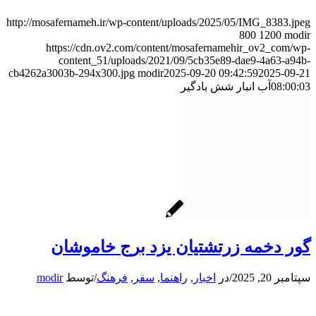
http://mosafernameh.ir/wp-content/uploads/2025/05/IMG_8383.jpeg
800
1200
modir
https://cdn.ov2.com/content/mosafernamehir_ov2_com/wp-
content_51/uploads/2021/09/5cb35e89-dae9-4a63-a94b-
cb4262a3003b-294x300.jpg
modir
2025-09-20 09:42:59
2025-09-21
08:00:03
آب انبار شش بادگیر
گور دخمه زرتشتیان یزد برج خاموشان
سپتامبر 20, 2025
/
در
اخبار
,
راهنما
,
سفر
,
فرهنگ
/
توسط
modir