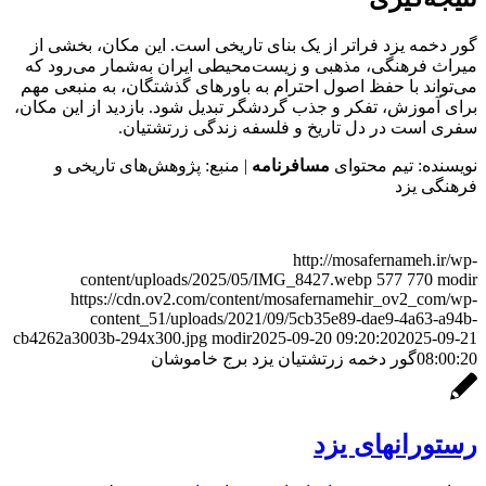
گور دخمه یزد فراتر از یک بنای تاریخی است. این مکان، بخشی از
میراث فرهنگی، مذهبی و زیست‌محیطی ایران به‌شمار می‌رود که
می‌تواند با حفظ اصول احترام به باورهای گذشتگان، به منبعی مهم
برای آموزش، تفکر و جذب گردشگر تبدیل شود. بازدید از این مکان،
سفری است در دل تاریخ و فلسفه زندگی زرتشتیان.
نویسنده: تیم محتوای
مسافرنامه
| منبع: پژوهش‌های تاریخی و
فرهنگی یزد
http://mosafernameh.ir/wp-
content/uploads/2025/05/IMG_8427.webp
577
770
modir
https://cdn.ov2.com/content/mosafernamehir_ov2_com/wp-
content_51/uploads/2021/09/5cb35e89-dae9-4a63-a94b-
cb4262a3003b-294x300.jpg
modir
2025-09-20 09:20:20
2025-09-21
08:00:20
گور دخمه زرتشتیان یزد برج خاموشان
رستورانهای یزد