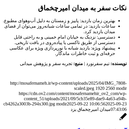
نکات سفر به میدان امیرچخماق
بهترین زمان بازدید: پاییز و زمستان به دلیل آب‌وهوای مطبوع.
ساعات بازدید: در تمامی ساعات شبانه‌روز می‌توان از فضای
میدان بازدید کرد.
دسترسی: نزدیک به خیابان امام خمینی و به راحتی قابل
دسترسی از طریق تاکسی یا پیاده‌روی در بافت تاریخی.
پیشنهاد ویژه: بازدید شبانه با نورپردازی ویژه برای عکاسی
حرفه‌ای و ثبت خاطرات ماندگار.
نویسنده:
تیم سفرنورد |
منبع:
تجربه سفر و پژوهش میدانی
http://mosafernameh.ir/wp-content/uploads/2025/04/IMG_7808-
scaled.jpeg
1920
2560
modir
https://cdn.ov2.com/content/mosafernamehir_ov2_com/wp-
content_51/uploads/2021/09/5cb35e89-dae9-4a63-a94b-
cb4262a3003b-294x300.jpg
modir
2025-09-22 10:06:56
2025-09-23
07:43:06
میدان امیرچخماق یزد