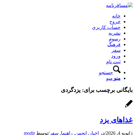
خانه
خروج
حساب کاربری
نشریه
رسوم
فرهنگ
سفر
ورود
ثبت نام
جستجو
منو
منو
بایگانی برچسب برای:
یزدگردی
غذاهای یزد
ژانویه 4, 2026
/
در
اخبار
,
انجمن
,
راهنما
,
سفر
/
توسط
modir