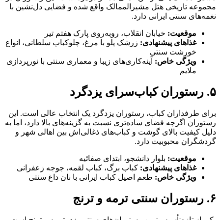
مجموعه تاریخی هتل مشیرالممالک واقع شده و فضایی دل‌نشین با
نغمه‌های سنتی ایرانی دارد.
موقعیت:
خیابان انقلاب، روبه‌روی پارک هفتم تیر
غذاهای پیشنهادی:
زرشک پلو با مرغ، چلوکباب سلطانی، انواع
خورشت سنتی
ویژگی خاص:
آینه‌کاری‌های زیبا و معماری سنتی با نورپردازی
ملایم
۵. رستوران کباب‌سرای یزدگرد
برای طرفداران کباب، رستوران یزدگرد یک انتخاب عالی است. این
رستوران اگرچه فضای ساده‌تری نسبت به گزینه‌های بالا دارد، اما به
دلیل کیفیت بالای گوشت و کباب‌های ذغالی‌اش بین اهالی شهر و
گردشگران محبوبیت دارد.
موقعیت:
بلوار دانشجو، ابتدای صفائیه
غذاهای پیشنهادی:
کباب برگ، کباب لقمه، جوجه زعفرانی
ویژگی خاص:
طعم اصیل کباب ایرانی با نان داغ سنتی
۶. رستوران سنتی ترمه و ترنج
یکی از تازه‌تأسیس‌ترین رستوران‌های سنتی یزد، ترمه و ترنج است