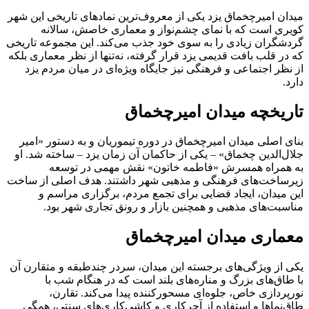
میدان امیرچخماق یزد یکی از معروف‌ترین نمادهای تاریخی این شهر
کویری است که با نمای چشم‌نواز و معماری خاصش، سالانه
گردشگران زیادی را به سوی خود جذب می‌کند. این مجموعه تاریخی
که در قلب بافت قدیمی یزد قرار گرفته، نه‌تنها از نظر معماری بلکه
از نظر اجتماعی و فرهنگی نیز جایگاه ویژه‌ای در میان مردم یزد
دارد.
تاریخچه میدان امیرچخماق
بنای اصلی میدان امیرچخماق در دوره تیموریان و به دستور «امیر
جلال‌الدین چخماق» – یکی از حاکمان آن زمان یزد – ساخته شد. او
به همراه همسرش «فاطمه خاتون» نقش مهمی در توسعه
زیرساخت‌های فرهنگی و مذهبی شهر داشتند. هدف اصلی از ساخت
این میدان، ایجاد فضایی برای تجمع مردم، برگزاری مراسم و
مناسبت‌های مذهبی و همچنین بازار و رونق تجاری شهر بود.
معماری میدان امیرچخماق
یکی از ویژگی‌های برجسته این میدان، سردر چندطبقه و متقارن آن
با طاق‌های بزرگ و مناره‌های بلند است که در هنگام شب با
نورپردازی خاص، جلوه‌ای مسحورکننده پیدا می‌کند. تقارن،
طاق‌نماها و استفاده از آجرکاری و کاشی‌کاری‌های سنتی، همگی