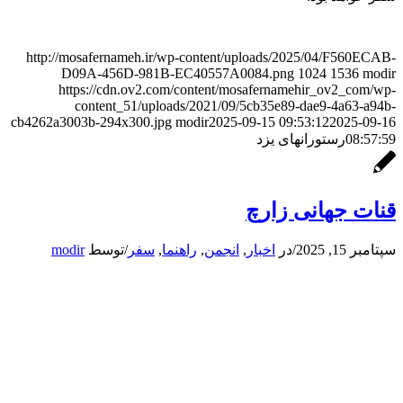
http://mosafernameh.ir/wp-content/uploads/2025/04/F560ECAB-
D09A-456D-981B-EC40557A0084.png
1024
1536
modir
https://cdn.ov2.com/content/mosafernamehir_ov2_com/wp-
content_51/uploads/2021/09/5cb35e89-dae9-4a63-a94b-
cb4262a3003b-294x300.jpg
modir
2025-09-15 09:53:12
2025-09-16
08:57:59
رستورانهای یزد
قنات جهانی زارچ
سپتامبر 15, 2025
/
در
اخبار
,
انجمن
,
راهنما
,
سفر
/
توسط
modir