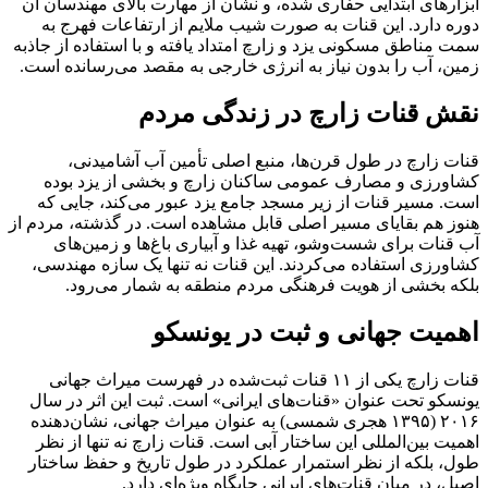
ابزارهای ابتدایی حفاری شده، و نشان از مهارت بالای مهندسان آن
دوره دارد. این قنات به صورت شیب ملایم از ارتفاعات فهرج به
سمت مناطق مسکونی یزد و زارچ امتداد یافته و با استفاده از جاذبه
زمین، آب را بدون نیاز به انرژی خارجی به مقصد می‌رسانده است.
نقش قنات زارچ در زندگی مردم
قنات زارچ در طول قرن‌ها، منبع اصلی تأمین آب آشامیدنی،
کشاورزی و مصارف عمومی ساکنان زارچ و بخشی از یزد بوده
است. مسیر قنات از زیر مسجد جامع یزد عبور می‌کند، جایی که
هنوز هم بقایای مسیر اصلی قابل مشاهده است. در گذشته، مردم از
آب قنات برای شست‌وشو، تهیه غذا و آبیاری باغ‌ها و زمین‌های
کشاورزی استفاده می‌کردند. این قنات نه تنها یک سازه مهندسی،
بلکه بخشی از هویت فرهنگی مردم منطقه به شمار می‌رود.
اهمیت جهانی و ثبت در یونسکو
قنات زارچ یکی از ۱۱ قنات ثبت‌شده در فهرست میراث جهانی
یونسکو تحت عنوان «قنات‌های ایرانی» است. ثبت این اثر در سال
۲۰۱۶ (۱۳۹۵ هجری شمسی) به عنوان میراث جهانی، نشان‌دهنده
اهمیت بین‌المللی این ساختار آبی است. قنات زارچ نه تنها از نظر
طول، بلکه از نظر استمرار عملکرد در طول تاریخ و حفظ ساختار
اصیل، در میان قنات‌های ایرانی جایگاه ویژه‌ای دارد.