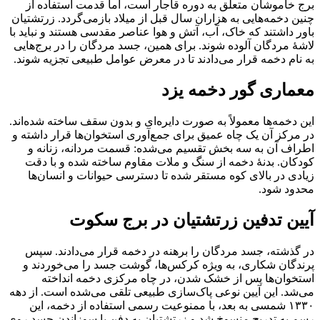
برج خاموشان متعلق به دوره قاجار است، اما قدمت استفاده از
چنین دخمه‌هایی به هزاران سال قبل از میلاد بازمی‌گردد. زرتشتیان
باور داشتند که خاک، آب، آتش و هوا عناصر مقدسی هستند و نباید با
لاشهٔ مردگان آلوده شوند. برای همین، جسد مردگان را در برج‌هایی
به نام دخمه قرار می‌دادند تا در معرض عوامل طبیعی تجزیه شوند.
معماری گور دخمه یزد
این دخمه‌ها معمولاً به صورت دایره‌ای و بدون سقف ساخته شده‌اند.
در مرکز آن یک چاه عمیق برای جمع‌آوری استخوان‌ها قرار داشته و
اطراف آن به سه بخش تقسیم می‌شده: قسمت مردانه، زنانه و
کودکان. بدنهٔ دخمه از سنگ و ملات مقاوم ساخته شده و با دقت
زیادی در بالای کوه مستقر شده تا دسترسی حیوانات و انسان‌ها
محدود شود.
آیین تدفین زرتشتیان در برج سکوت
در گذشته، جسد مردگان را برهنه در دخمه قرار می‌دادند. سپس
پرندگان شکاری، به ویژه کرکس‌ها، گوشت جسد را می‌خوردند و
استخوان‌ها پس از خشک شدن، در چاه مرکزی دخمه انداخته
می‌شد. این آیین نوعی پاک‌سازی طبیعی تلقی می‌شده است. از دهه
۱۳۳۰ شمسی به بعد، با ممنوعیت رسمی استفاده از دخمه، این
رسم به تدریج منسوخ شد و زرتشتیان به دفن یا سوزاندن جسد روی