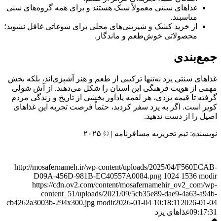
غذاهای سنتی معمولاً سبک هستند و برای همه گروه‌های سنی
مناسبند.
از خرید کشک و شیرینی‌های محلی برای سوغاتی غافل نشوید؛
محصولاتی خوش‌طعم و ماندگار.
جمع‌بندی
غذاهای سنتی یزد نه‌تنها ترکیبی از طعم و هنر آشپزی‌اند، بلکه بخش
مهمی از هویت فرهنگی این استان را شکل می‌دهند. از آش شولی
گرفته تا قیمه یزدی، هر لقمه یادآور بخشی از تاریخ و زندگی مردم
کویر است. اگر به یزد سفر کردید، حتماً فرصت تجربه این غذاهای
اصیل را از دست ندهید.
نویسنده: تیم تحریریه مسافرنامه | © ۲۰۲۵
http://mosafernameh.ir/wp-content/uploads/2025/04/F560ECAB-
D09A-456D-981B-EC40557A0084.png
1024
1536
modir
https://cdn.ov2.com/content/mosafernamehir_ov2_com/wp-
content_51/uploads/2021/09/5cb35e89-dae9-4a63-a94b-
cb4262a3003b-294x300.jpg
modir
2026-01-04 10:18:11
2026-01-04
09:17:31
غذاهای یزد