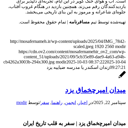
است. آب و هوای خنک کویر در این ایام، تجربه‌ای دلپذیر برای
بازدیدکنندگان رقم می‌زند. همچنین بازدید در هنگام غروب آفتاب،
جلوه‌ای شاعرانه و مرموز به این بنای تاریخی می‌بخشد.
تهیه‌شده توسط تیم
مسافرنامه
| تمام حقوق محفوظ است.
http://mosafernameh.ir/wp-content/uploads/2025/04/IMG_7842-
scaled.jpeg
1920
2560
modir
https://cdn.ov2.com/content/mosafernamehir_ov2_com/wp-
content_51/uploads/2021/09/5cb35e89-dae9-4a63-a94b-
cb4262a3003b-294x300.jpg
modir
2025-10-03 08:37:22
2025-10-04
09:27:21
زندان اسکندر یا مدرسه ضیاییه یزد
میدان امیرچخماق یزد
سپتامبر 22, 2025
/
در
اخبار
,
انجمن
,
راهنما
,
سفر
/
توسط
modir
میدان امیرچخماق یزد | سفر به قلب تاریخ ایران