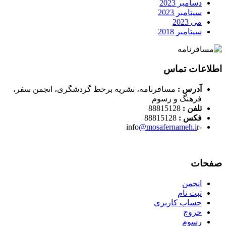
دسامبر 2023
سپتامبر 2023
می 2023
سپتامبر 2018
اطلاعات تماس
آدرس :
مسافرنامه، نشریه برخط گردشگری، انجمن سفر،
فرهنگ و رسوم
تلفن :
88815128
فکس :
88815128
@mosafernameh.i
r
-info
صفحات
انجمن
ثبت نام
حساب کاربری
خروج
رسوم