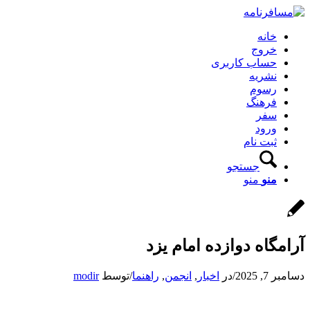
خانه
خروج
حساب کاربری
نشریه
رسوم
فرهنگ
سفر
ورود
ثبت نام
جستجو
منو
منو
آرامگاه دوازده امام یزد
دسامبر 7, 2025
/
در
اخبار
,
انجمن
,
راهنما
/
توسط
modir