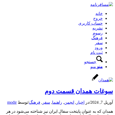
خانه
خروج
حساب کاربری
نشریه
رسوم
فرهنگ
سفر
ورود
ثبت نام
جستجو
منو
منو
سوغات همدان قسمت دوم
آوریل 7, 2024
/
در
اخبار
,
انجمن
,
راهنما
,
سفر
,
فرهنگ
/
توسط
modir
همدان که به عنوان پایتخت سفال ایران نیز شناخته می‌شود در هر