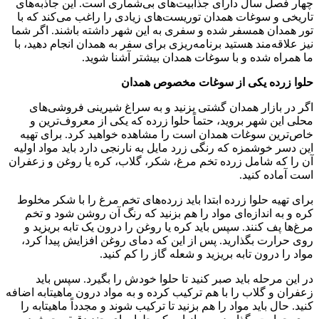
چهار فصل سال دارای جذابیت‌های بی‌شماری است. این جاذبه‌های
تاریخی و سوغات همدان توریست‌های زیادی را راغب می‌کند که با
تور همدان همسفر شده و سفری به این شهر داشته باشند. اگر شما
نیز علاقه‌مند هستید برنامه‌ریزی برای سفر به همدان انجام دهید، با
ما همراه شده و با سوغات همدان بیشتر آشنا شوید.
حلوا زرده یکی از سوغات مخصوص همدان
اگر در بازار همدان گشتی بزنید و به سراغ شیرینی فروشی‌های
محلی این شهر بروید، حتماً حلوا زرده که یکی از معروف‌ترین و
خاص‌ترین سوغات همدان است را مشاهده خواهید کرد. برای تهیه
این دسر خوشمزه که رنگی زرد مایل به نارنجی دارد باید مواد اولیه
آن را که شامل زرده تخم مرغ، شکر، گلاب، کره یا روغن و زعفران
است آماده کنید.
برای تهیه حلوا زرده ابتدا باید زرده‌های تخم مرغ را با شکر مخلوط
کره و به اندازه‌ای مواد را هم بزنید که رنگ آن روشن شود و تخم
مرغ‌ها پف کنند. سپس باید کره یا روغن را درون یک تابه بریزید و
روی حرارت بگذارید. پس از این که دمای روغن افزایش پیدا کرد،
مواد را درون تابه بریزید و شعله گاز را کم کنید.
در این مرحله باید صبر کنید تا حلوا خودش را بگیرد. سپس باید
زعفران و گلاب را با هم ترکیب کرده و به مواد درون ماهیتابه اضافه
کنید. حال باید مواد را هم بزنید تا ترکیب شوند و مجدداً ماهیتابه را