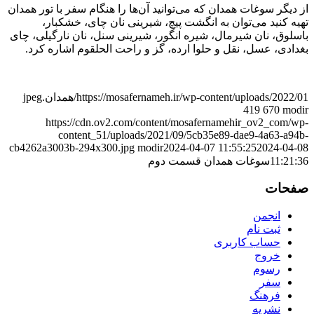
از دیگر سوغات همدان که می‌توانید آن‌ها را هنگام سفر با تور همدان
تهیه کنید می‌توان به انگشت پیچ، شیرینی نان چای، خشکبار،
باسلوق، نان شیرمال، شیره انگور، شیرینی سنل، نان نارگیلی، چای
بغدادی، عسل، نقل و حلوا ارده، گز و راحت الحلقوم اشاره کرد.
https://mosafernameh.ir/wp-content/uploads/2022/01/همدان.jpeg
419
670
modir
https://cdn.ov2.com/content/mosafernamehir_ov2_com/wp-
content_51/uploads/2021/09/5cb35e89-dae9-4a63-a94b-
cb4262a3003b-294x300.jpg
modir
2024-04-07 11:55:25
2024-04-08
11:21:36
سوغات همدان قسمت دوم
صفحات
انجمن
ثبت نام
حساب کاربری
خروج
رسوم
سفر
فرهنگ
نشریه