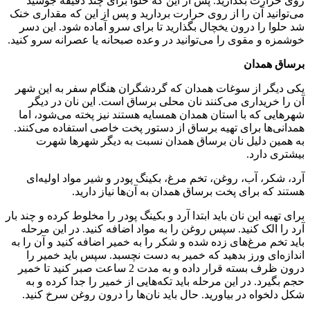
روی حرارت بگذارید. پس از این که حلوا برای چند دقیقه جوشید
می‌توانید آن را از روی حرارت بردارید و پس از این که مقداری خنک
شد حلوا را درون یخچال بگذارید تا برای سرو آماده شود. این دسر
خوشمزه و مقوی را می‌توانید در وعده صبحانه یا عصرانه سرو کنید.
برساق همدان
یکی دیگر از سوغات همدان که گردشگران هنگام سفر به این شهر
آن را خریداری می‌کنند نان محلی برساق است. این نان در دیگر
شهرهایی که با استان همدان همسایه هستند نیز پخته می‌شود، اما
همدانی‌ها برای تهیه برساق از دستور پخت خاصی استفاده می‌کنند.
به همین دلیل نان برساق همدان نسبت به دیگر شهرها شهرت
بیشتری دارد.
آرد، شکر، آب، روغن، تخم مرغ، بکینگ پودر و شیر مواد اولیه‌ای
هستند که برای پخت برساق همدان به آن‌ها نیاز دارید.
برای تهیه این نان باید ابتدا آرد و بکینگ پودر را مخلوط کرده و چند بار
آرد را الک کنید. سپس روغن را به مواد اضافه کنید. در این مرحله
باید تخم مرغ‌های زده شده و شکر را به خمیر اضافه کنید و آن را به
اندازه‌ای ورز بدهید که خمیر به دست نچسبد. سپس باید خمیر را
درون ظرف بسته قرار داده و به مدت 2 ساعت صبر کنید تا خمیر
حجم بگیرد. در این مرحله باید تکه‌هایی از خمیر را جدا کرده و به
شکل دلخواه در بیاورید. حال باید نان‌ها را درون روغن سرخ کنید.