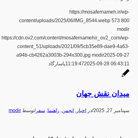
https://mosafernameh.ir/wp-
content/uploads/2025/06/IMG_8544.webp
573
800
modir
https://cdn.ov2.com/content/mosafernamehir_ov2_com/wp-
content_51/uploads/2021/09/5cb35e89-dae9-4a63-
a94b-cb4262a3003b-294x300.jpg
modir
2025-09-27
2025-09-28 06:43:11
11:19:47
پاسارگاد
میدان نقش جهان
سپتامبر 27, 2025
/
در
اخبار
,
انجمن
,
راهنما
,
سفر
/
توسط
modir