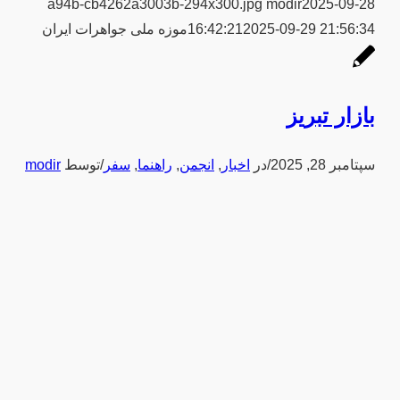
a94b-cb4262a3003b-294x300.jpg
modir
2025-09-28
2025-09-29 21:56:34
16:42:21
موزه ملی جواهرات ایران
بازار تبریز
سپتامبر 28, 2025
/
در
اخبار
,
انجمن
,
راهنما
,
سفر
/
توسط
modir