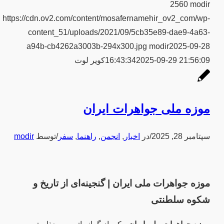
2560
modir
https://cdn.ov2.com/content/mosafernamehir_ov2_com/wp-
content_51/uploads/2021/09/5cb35e89-dae9-4a63-
a94b-cb4262a3003b-294x300.jpg
modir
2025-09-28
2025-09-29 21:56:09
16:43:34
کویر لوت
موزه ملی جواهرات ایران
سپتامبر 28, 2025
/
در
اخبار
,
انجمن
,
راهنما
,
سفر
/
توسط
modir
موزه جواهرات ملی ایران | گنجینه‌ای از تاریخ و
شکوه سلطنتی