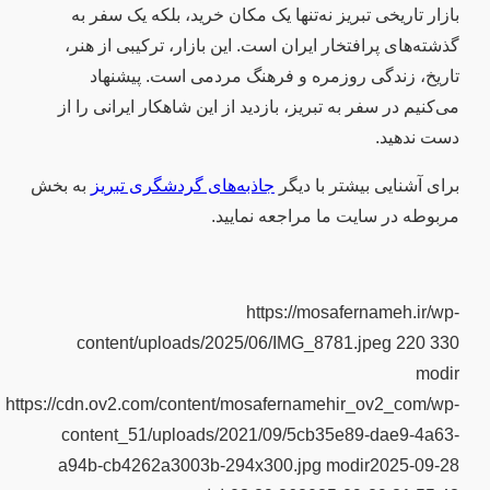
بازار تاریخی تبریز نه‌تنها یک مکان خرید، بلکه یک سفر به
گذشته‌های پرافتخار ایران است. این بازار، ترکیبی از هنر،
تاریخ، زندگی روزمره و فرهنگ مردمی است. پیشنهاد
می‌کنیم در سفر به تبریز، بازدید از این شاهکار ایرانی را از
دست ندهید.
برای آشنایی بیشتر با دیگر
جاذبه‌های گردشگری تبریز
به بخش
مربوطه در سایت ما مراجعه نمایید.
https://mosafernameh.ir/wp-
content/uploads/2025/06/IMG_8781.jpeg
220
330
modir
https://cdn.ov2.com/content/mosafernamehir_ov2_com/wp-
content_51/uploads/2021/09/5cb35e89-dae9-4a63-
a94b-cb4262a3003b-294x300.jpg
modir
2025-09-28