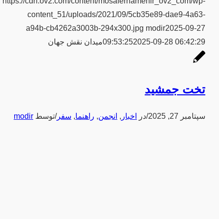
https://cdn.ov2.com/content/mosafernamehir_ov2_com/wp-
content_51/uploads/2021/09/5cb35e89-dae9-4a63-
a94b-cb4262a3003b-294x300.jpg
modir
2025-09-27
2025-09-28 06:42:29
09:53:25
میدان نقش جهان
تخت جمشید
سپتامبر 27, 2025
/
در
اخبار
,
انجمن
,
راهنما
,
سفر
/
توسط
modir