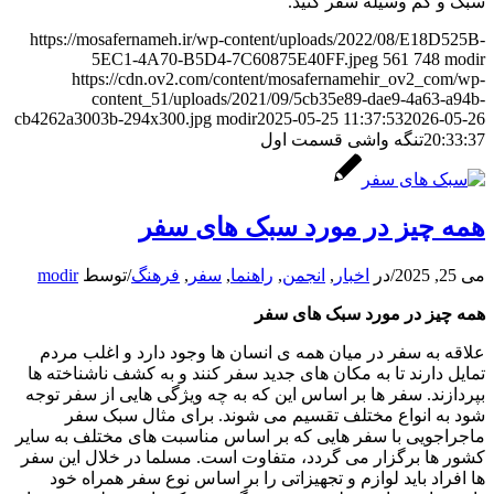
سبک و کم وسیله سفر کنید
.
https://mosafernameh.ir/wp-content/uploads/2022/08/E18D525B-
5EC1-4A70-B5D4-7C60875E40FF.jpeg
561
748
modir
https://cdn.ov2.com/content/mosafernamehir_ov2_com/wp-
content_51/uploads/2021/09/5cb35e89-dae9-4a63-a94b-
cb4262a3003b-294x300.jpg
modir
2025-05-25 11:37:53
2026-05-26
20:33:37
تنگه واشی قسمت اول
همه چیز در مورد سبک های سفر
می 25, 2025
/
در
اخبار
,
انجمن
,
راهنما
,
سفر
,
فرهنگ
/
توسط
modir
همه چیز در مورد سبک های سفر
علاقه به سفر در میان همه ی انسان ها وجود دارد و اغلب مردم
تمایل دارند تا به مکان های جدید سفر کنند و به کشف ناشناخته ها
بپردازند. سفر ها بر اساس این که به چه ویژگی هایی از سفر توجه
شود به انواع مختلف تقسیم می شوند. برای مثال سبک سفر
ماجراجویی با سفر هایی که بر اساس مناسبت های مختلف به سایر
کشور ها برگزار می گردد، متفاوت است. مسلما در خلال این سفر
ها افراد باید لوازم و تجهیزاتی را بر اساس نوع سفر همراه خود