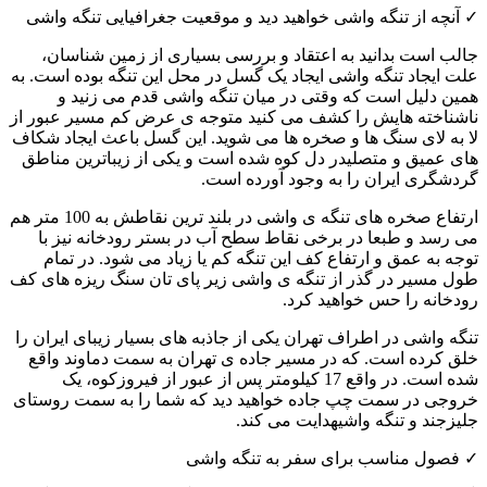
✓
آنچه از تنگه واشی خواهید دید و
موقعیت جغرافیایی تنگه واشی
جالب است بدانید به اعتقاد و بررسی بسیاری از
زمین شناسان
،
علت ایجاد
تنگه واشی
ایجاد یک
گسل
در محل این تنگه بوده است. به
همین دلیل است که وقتی در میان
تنگه واشی
قدم می زنید و
ناشناخته هایش را کشف می کنید متوجه ی عرض کم
مسیر عبور از
لا به لای سنگ ها و صخره ها
می شوید. این گسل باعث ایجاد
شکاف
های عمیق
و
متصلی
در دل کوه شده است و یکی از
زیباترین مناطق
گردشگری ایران
را به وجود آورده است.
ارتفاع صخره های تنگه ی واشی
در بلند ترین نقاطش به
100 متر
هم
می رسد و طبعا در برخی نقاط
سطح آب
در بستر
رودخانه
نیز با
توجه به عمق و ارتفاع کف این تنگه کم یا زیاد می شود.
در تمام
طول مسیر در گذر از تنگه ی واشی زیر پای تان
سنگ ریزه های کف
رودخانه
را حس خواهید کرد.
تنگه واشی
در اطراف
تهران
یکی از جاذبه های بسیار زیبای ایران را
خلق کرده است. که در مسیر
جاده ی تهران به سمت دماوند
واقع
شده است. در واقع
17 کیلومتر پس از عبور از فیروزکوه
، یک
خروجی در سمت چپ جاده خواهید دید که شما را به سمت
روستای
جلیزجند
و
تنگه واشی
هدایت می کند.
✓
فصول مناسب برای سفر به تنگه واشی