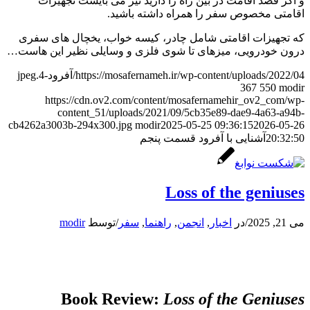
و اگر قصد اقامت در بین راه را دارید نیز می بایست تجهیزات
اقامتی مخصوص سفر را همراه داشته باشید.
که تجهیزات اقامتی شامل چادر، کیسه خواب، یخچال های سفری
درون خودرویی، میزهای تا شوی فلزی و وسایلی نظیر این هاست…
https://mosafernameh.ir/wp-content/uploads/2022/04/آفرود-4.jpeg
367
550
modir
https://cdn.ov2.com/content/mosafernamehir_ov2_com/wp-
content_51/uploads/2021/09/5cb35e89-dae9-4a63-a94b-
cb4262a3003b-294x300.jpg
modir
2025-05-25 09:36:15
2026-05-26
20:32:50
آشنایی با آفرود قسمت پنجم
Loss of the geniuses
می 21, 2025
/
در
اخبار
,
انجمن
,
راهنما
,
سفر
/
توسط
modir
Book Review:
Loss of the Geniuses