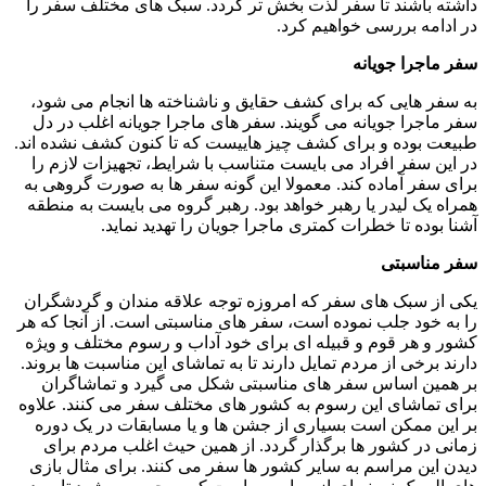
داشته باشند تا سفر لذت بخش تر گردد. سبک های مختلف سفر را
در ادامه بررسی خواهیم کرد.
سفر ماجرا جویانه
به سفر هایی که برای کشف حقایق و ناشناخته ها انجام می شود،
سفر ماجرا جویانه می گویند. سفر های ماجرا جویانه اغلب در دل
طبیعت بوده و برای کشف چیز هاییست که تا کنون کشف نشده اند.
در این سفر افراد می بایست متناسب با شرایط، تجهیزات لازم را
برای سفر آماده کند. معمولا این گونه سفر ها به صورت گروهی به
همراه یک لیدر یا رهبر خواهد بود. رهبر گروه می بایست به منطقه
آشنا بوده تا خطرات کمتری ماجرا جویان را تهدید نماید.
سفر مناسبتی
یکی از سبک های سفر که امروزه توجه علاقه مندان و گردشگران
را به خود جلب نموده است، سفر های مناسبتی است. از آنجا که هر
کشور و هر قوم و قبیله ای برای خود آداب و رسوم مختلف و ویژه
دارند برخی از مردم تمایل دارند تا به تماشای این مناسبت ها بروند.
بر همین اساس سفر های مناسبتی شکل می گیرد و تماشاگران
برای تماشای این رسوم به کشور های مختلف سفر می کنند. علاوه
بر این ممکن است بسیاری از جشن ها و یا مسابقات در یک دوره
زمانی در کشور ها برگذار گردد. از همین حیث اغلب مردم برای
دیدن این مراسم به سایر کشور ها سفر می کنند. برای مثال بازی