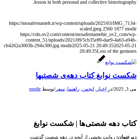
lesson in both personal and collective historiography.
https://mosafernameh.ir/wp-content/uploads/2025/03/IMG_7134-
scaled.jpeg
2560
1877
modir
https://cdn.ov2.com/content/mosafernamehir_ov2_com/wp-
content_51/uploads/2021/09/5cb35e89-dae9-4a63-a94b-
cb4262a3003b-294x300.jpg
modir
2025-05-21 20:49:35
2025-05-21
20:49:35
Loss of the geniuses
شکست نوابغ کتاب دهه‌ی شصتیها
می 3, 2025
/
در
اخبار
,
انجمن
,
راهنما
,
سفر
/
توسط
modir
کتاب دهه شصتی‌ها | شکست نوابغ
زیرعنوان:
روایت بخشی از آنچه در دهه شصت گذشت