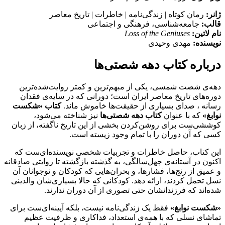
ژانر:
رمان کوتاه | زندگی‌نامه | خاطرات | تاریخ معاصر
قالب:
جامعه‌شناسی، فرهنگی و اجتماعی
نام لاتین:
Loss of the Geniuses
نویسنده:
مهدی وحیدی
درباره کتاب دهه شصتی‌ها
دهه‌ی شصت شمسی، یکی از مبهم‌ترین و کمتر روایت‌شده‌ترین
دوره‌های تاریخ معاصر ایران است؛ دورانی که در سایه‌ی فقدان
رسانه ، صدای بسیاری از حقیقت‌ها خاموش ماند.
کتاب «شکست
نوابغ»
که با عنوان
کتاب دهه شصتی‌ها
نیز شناخته می‌شود،
کوششی‌ست برای روشن‌کردن بخشی از این تاریخ ناگفته، از زبان
کسی که آن دوران را با تمام وجود زیسته است.
این کتاب، حاصل خاطرات و تجربیات شخصی نویسنده‌ای‌ست که
اکنون در آستانه‌ی چهل‌سالگی، به گذشته بازگشته تا روایتی صادقانه
و عمیق از رنج‌ها، فشارها، و بحران‌هایی که کودکان و نوجوانان آن
نسل تحمل کردند، ارائه دهد. کودکانی که حالا بسیاری‌شان والدینی
شده‌اند که فرزندانشان حتی تصوری از آن دوران ندارند.
«شکست نوابغ»
فقط یک زندگی‌نامه نیست، بلکه آیینه‌ای‌ست برای
تماشای نسلی که با همه‌ی استعداد، فداکاری و ظرفیت عظیم