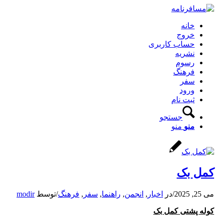
خانه
خروج
حساب کاربری
نشریه
رسوم
فرهنگ
سفر
ورود
ثبت نام
جستجو
منو
منو
کمل بک
می 25, 2025
/
در
اخبار
,
انجمن
,
راهنما
,
سفر
,
فرهنگ
/
توسط
modir
کوله پشتی کمل بک