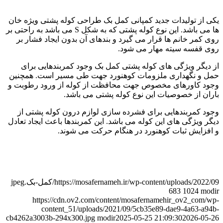
یکی از تولیدات جدید کمپانی کمل بک طراحی کوله پشتی ویژه خان
ها می باشد. این نوع کوله پشتی که به شکل S می باشد به راحتی بر
روی کمر خانم ها قرار می گیرد و بندهای آن بدون ایجاد فشار بر
روی قفسه سیته مهار می شود.
از دیگر ویژگی های کوله پشتی کمل بک وجود کمربندهایی برای
حمل و نگهداری ملزومات کوهنورد جهت طی مسیر است. همچنین
وجود کاورهای مخصوص جهت محافظت از کوله از ورود رطوبت و
باران از خصوصیات این نوع کوله پشتی می باشد.
وجود کمربندهایی برای فشرده سازی لوازم درون کوله پشتی از
دیگر ویژگی های این کوله می باشد. این کمربندها باعث ایجاد تعادل
و افزایش ثبات کوهنورد در هنگام حرکت می شوند.
https://mosafernameh.ir/wp-content/uploads/2022/09/کمل-بک.jpeg
683
1024
modir
https://cdn.ov2.com/content/mosafernamehir_ov2_com/wp-
content_51/uploads/2021/09/5cb35e89-dae9-4a63-a94b-
cb4262a3003b-294x300.jpg
modir
2025-05-25 21:09:30
2026-05-26