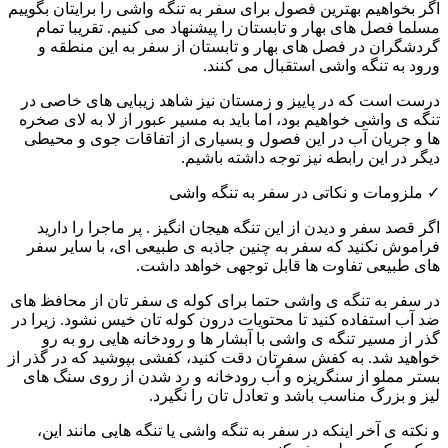
اگر بخواهیم
بهترین فصول
برای سفر به
تنگه واشی
را برایتان بگوییم
مسلما فصل های
بهار و تابستان
را پیشنهاد می کنیم. تقریبا تمام
گردشگران
در فصل های بهار و تابستان از سفر به این منطقه و
ورود به
تنگه واشی
استقبال می کنند.
درست است که در
پاییز و زمستان
نیز شاهد زیبایی های خاصی در
تنگه ی واشی خواهیم بود، اما باید به مسیر عبور از لا به لای صخره
ها و جریان آب در این فصول و بسیاری از
اتفاقات جوی و محیطی
دیگر در این رابطه نیز توجه داشته باشیم.
✓
ملزومات و نکاتی در سفر به تنگه واشی
اگر قصد سفر و دیدن از این تنگه هیجان انگیز . پر ماجرا را دارید
فراموش نکنید که سفر به چنین جاذبه ی طبیعی ای، با سایر سفر
های طبیعی تفاوت ها قابل توجهی خواهد داشت.
در سفر به تنگه ی واشی حتما برای کوله ی سفر تان از
محافظ های
ضد آب
استفاده کنید تا محتویات درون کوله تان خیس نشود. زیرا در
گذر از مسیر تنگه ی واشی با آبشار ها و رودخانه هایی رو به رو
خواهید شد. به
کفش
سفرتان دقت کنید، کفشی
بپوشید که در گذر از
بستر مملو از سنگریزه و آب رودخانه و رد شدن از روی سنگ های
لیز و بزرگ مناسب باشد و تعادل تان را نگیرد.
و نکته ی آخر اینکه در سفر به
تنگه واشی
یا تنگه هایی مانند این،