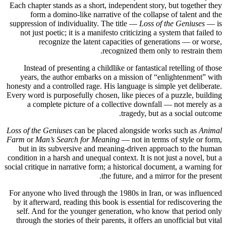
Each chapter stands as a short, independent story, but together they
form a domino-like narrative of the collapse of talent and the
suppression of individuality. The title —
Loss of the Geniuses
— is
not just poetic; it is a manifesto criticizing a system that failed to
recognize the latent capacities of generations — or worse,
recognized them only to restrain them.
Instead of presenting a childlike or fantastical retelling of those
years, the author embarks on a mission of “enlightenment” with
honesty and a controlled rage. His language is simple yet deliberate.
Every word is purposefully chosen, like pieces of a puzzle, building
a complete picture of a collective downfall — not merely as a
tragedy, but as a social outcome.
Loss of the Geniuses
can be placed alongside works such as
Animal
Farm
or
Man’s Search for Meaning
— not in terms of style or form,
but in its subversive and meaning-driven approach to the human
condition in a harsh and unequal context. It is not just a novel, but a
social critique in narrative form; a historical document, a warning for
the future, and a mirror for the present.
For anyone who lived through the 1980s in Iran, or was influenced
by it afterward, reading this book is essential for rediscovering the
self. And for the younger generation, who know that period only
through the stories of their parents, it offers an unofficial but vital