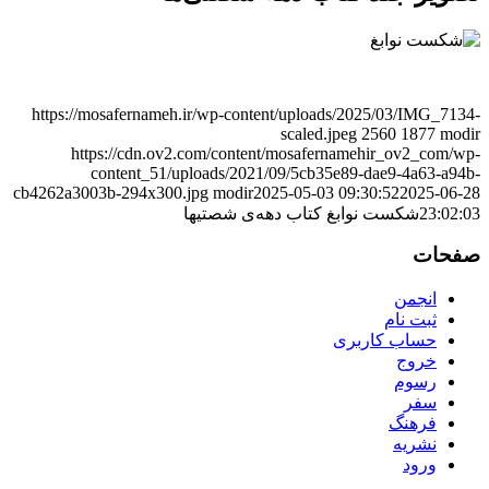
https://mosafernameh.ir/wp-content/uploads/2025/03/IMG_7134-
scaled.jpeg
2560
1877
modir
https://cdn.ov2.com/content/mosafernamehir_ov2_com/wp-
content_51/uploads/2021/09/5cb35e89-dae9-4a63-a94b-
cb4262a3003b-294x300.jpg
modir
2025-05-03 09:30:52
2025-06-28
23:02:03
شکست نوابغ کتاب دهه‌ی شصتیها
صفحات
انجمن
ثبت نام
حساب کاربری
خروج
رسوم
سفر
فرهنگ
نشریه
ورود