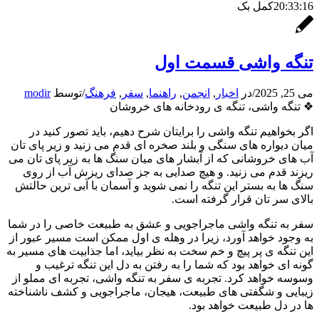
20:33:16
کمل بک
تنگه واشی قسمت اول
می 25, 2025
/
در
اخبار
,
انجمن
,
راهنما
,
سفر
,
فرهنگ
/
توسط
modir
❖
تنگه واشی، تنگه ی رودخانه های خروشان
اگر بخواهیم
تنگه واشی
را برایتان شرح دهیم، باید تصور کنید در
میان
دیواره های سنگی
و بلند
صخره
ای قدم می زنید و زیر پای تان
آب های خر
وشانی
که از
آبشار
های میان سنگ ها به زیر پای تان می
ریزند قدم می زنید. و هیچ صدایی به جز صدای
ریزش آب
از روی
سنگ ها به بستر این تنگه را نمی شوید و
آسمان
با آبی ترین حالتش
بالای سر تان قرار گرفته است.
سفر به
تنگه واشی
ماجراجویی و عشق به طبیعت خاصی را در شما
به وجود خواهد آورد، زیرا در وهله ی اول ممکن است مسیر عبور از
این
تنگه ی پر پیچ و خم
سخت به نظر بیاید، اما
جذابیت های مسیر به
گونه ای خواهد بود که شما را به رفتن به دل این تنگه ترغیب و
وسوسه خواهد کرد. تجربه ی سفر به
تنگه واشی
، تجربه ای مملو از
زیبایی و
شگفتی های طبیعت
،
هیجان
،
ماجراجویی
و کشف ناشناخته
ها در دل
طبیعت
خواهد بود.