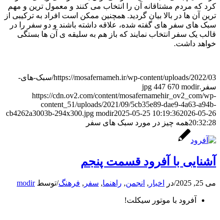
کرد که مردم مشتاقانه آن را انتخاب می کنند و معمول ترین و مهم
ترین آن ها در بالا بیان گردید. همچنین ممکن است افراد به ترکیبی از
سبک های سفر های گفته شده، علاقه داشته باشند و دو سفر را در
قالب یک سفر انتخاب نمایند که باز هم به سلیقه ی آن ها بستگی
خواهد داشت.
https://mosafernameh.ir/wp-content/uploads/2022/03/سبک-های-
سفر.jpg
modir
670
447
https://cdn.ov2.com/content/mosafernamehir_ov2_com/wp-
content_51/uploads/2021/09/5cb35e89-dae9-4a63-a94b-
cb4262a3003b-294x300.jpg
modir
2025-05-25 10:19:36
2026-05-26
20:32:28
همه چیز در مورد سبک های سفر
آشنایی با آفرود قسمت پنجم
می 25, 2025
/
در
اخبار
,
انجمن
,
راهنما
,
سفر
,
فرهنگ
/
توسط
modir
آفرود با موتور سیکلت!