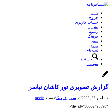
خانه
خروج
حساب کاربری
نشریه
رسوم
فرهنگ
سفر
ورود
ثبت نام
جستجو
منو
منو
گزارش تصویری تور کاشان نیاسر
دسامبر 23, 2023
/
در
سفر
,
فرهنگ
/
توسط
modir
div id=”85002498898″>