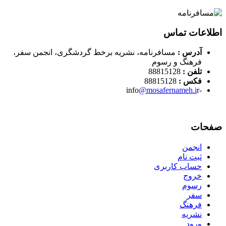
اطلاعات تماس
آدرس :
مسافرنامه، نشریه برخط گردشگری، انجمن سفر،
فرهنگ و رسوم
تلفن :
88815128
فکس :
88815128
@mosafernameh.i
r
-info
صفحات
انجمن
ثبت نام
حساب کاربری
خروج
رسوم
سفر
فرهنگ
نشریه
ورود