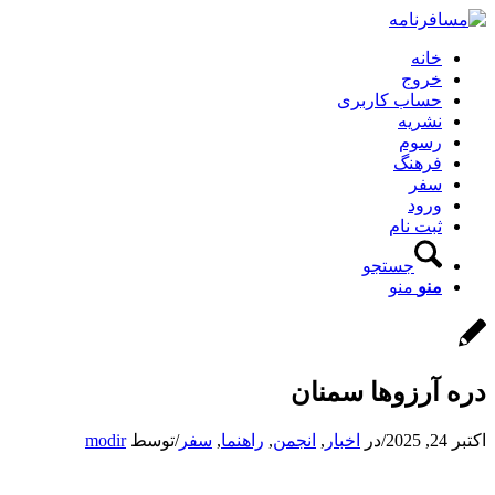
خانه
خروج
حساب کاربری
نشریه
رسوم
فرهنگ
سفر
ورود
ثبت نام
جستجو
منو
منو
دره آرزوها سمنان
اکتبر 24, 2025
/
در
اخبار
,
انجمن
,
راهنما
,
سفر
/
توسط
modir