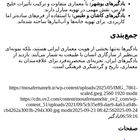
بادگیرهای بوشهر:
با معماری متفاوت و ترکیب تأثیرات خلیج
فارس، نقش مهمی در تهویه منازل دارند.
بادگیرهای کاشان و طبس:
با استفاده از فرم‌های ساده‌تر اما
کاربردی، برای تهویه خانه‌ها و آب‌انبارها ساخته شده‌اند.
جمع‌بندی
بادگیرها نه‌تنها بخشی از هویت معماری ایرانی هستند، بلکه نمونه‌ای
بی‌نظیر از سازگاری انسان با طبیعت به شمار می‌آیند. بازدید از
بادگیرهای ایران، تجربه‌ای منحصربه‌فرد برای علاقه‌مندان به
معماری، تاریخ و گردشگری فرهنگی است.
https://mosafernameh.ir/wp-content/uploads/2025/05/IMG_7861-
scaled.jpeg
2560
1920
modir
https://cdn.ov2.com/content/mosafernamehir_ov2_com/wp-
content_51/uploads/2021/09/5cb35e89-dae9-4a63-a94b-
cb4262a3003b-294x300.jpg
modir
2025-09-23 08:42:56
2025-09-24
06:59:16
بادگیر
صفحات