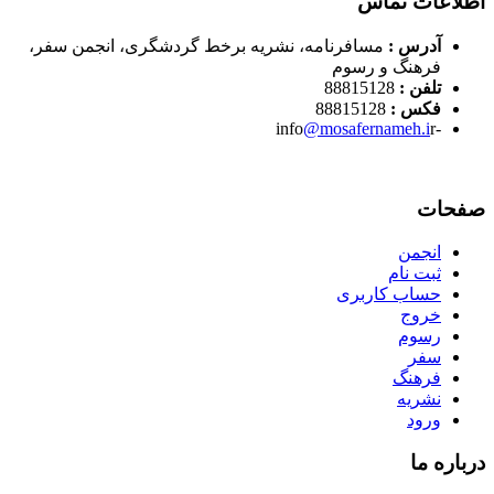
اطلاعات تماس
آدرس :
مسافرنامه، نشریه برخط گردشگری، انجمن سفر،
فرهنگ و رسوم
تلفن :
88815128
فکس :
88815128
@mosafernameh.i
r
-info
صفحات
انجمن
ثبت نام
حساب کاربری
خروج
رسوم
سفر
فرهنگ
نشریه
ورود
درباره ما