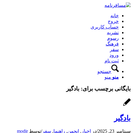
خانه
خروج
حساب کاربری
نشریه
رسوم
فرهنگ
سفر
ورود
ثبت نام
جستجو
منو
منو
بایگانی برچسب برای:
بادگیر
بادگیر
سپتامبر 23, 2025
/
در
اخبار
,
انجمن
,
راهنما
,
سفر
/
توسط
modir