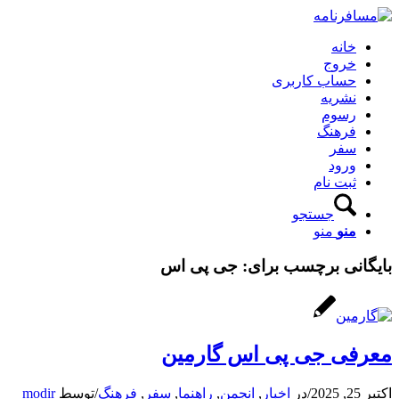
خانه
خروج
حساب کاربری
نشریه
رسوم
فرهنگ
سفر
ورود
ثبت نام
جستجو
منو
منو
بایگانی برچسب برای:
جی پی اس
معرفی جی پی اس گارمین
اکتبر 25, 2025
/
در
اخبار
,
انجمن
,
راهنما
,
سفر
,
فرهنگ
/
توسط
modir