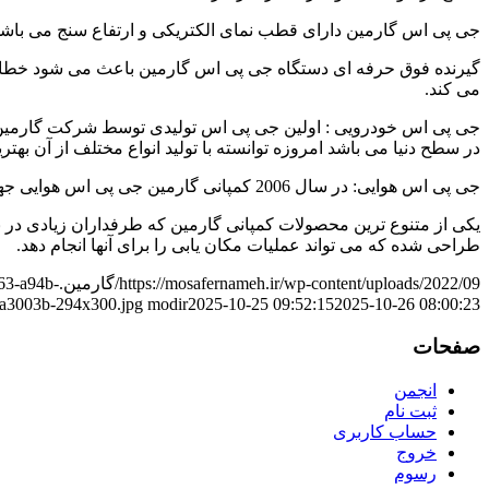
جی پی اس گارمین دارای قطب نمای الکتریکی و ارتفاع سنج می باشد.
گیرنده فوق حرفه ای دستگاه جی پی اس گارمین باعث می شود خطای 
می کند.
در سطح دنیا می باشد امروزه توانسته با تولید انواع مختلف از آن بهتر
جی پی اس هوایی: در سال 2006 کمپانی گارمین جی پی اس هوایی جهت استفاده در هواپیما، هلی کوپتر و غیره را نموده است.
یکی از متنوع ترین محصولات کمپانی گارمین که طرفداران زیادی د
طراحی شده که می تواند عملیات مکان یابی را برای آنها انجام دهد.
https://mosafernameh.ir/wp-content/uploads/2022/09/گارمین.jpeg
63-a94b-
a3003b-294x300.jpg
modir
2025-10-25 09:52:15
2025-10-26 08:00:23
صفحات
انجمن
ثبت نام
حساب کاربری
خروج
رسوم