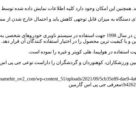
 همچنین این امکان وجود دارد کلیه اطلاعات نمایش داده شده توسط د
دستگاه به میزان قابل توجهی کاهش یابد و احتمال خارج شدن از م
جی پی اس خودرویی : اولین جی پی اس تولیدی توسط شرکت گارمین در سال 1998 جهت استفا
ین و با کیفیت ترین محصول را در اختیار استفاده کنندگان آن قرار دهد.
ر بین ورزشکاران، کوهنوردان و گردشگران را داراست نوعی جی پی ا
fernamehir_ov2_com/wp-content_51/uploads/2021/09/5cb35e89-dae9-4a
cb4262
معرفی جی پی اس گارمین