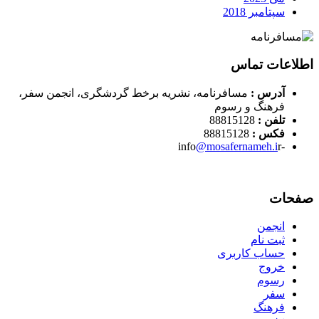
سپتامبر 2018
اطلاعات تماس
آدرس :
مسافرنامه، نشریه برخط گردشگری، انجمن سفر،
فرهنگ و رسوم
تلفن :
88815128
فکس :
88815128
@mosafernameh.i
r
-info
صفحات
انجمن
ثبت نام
حساب کاربری
خروج
رسوم
سفر
فرهنگ