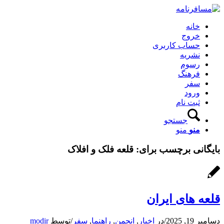
خانه
خروج
حساب کاربری
نشریه
رسوم
فرهنگ
سفر
ورود
ثبت نام
جستجو
منو
منو
بایگانی برچسب برای:
قلعه فلک و افلاک
قلعه‌ های ایران
دسامبر 19, 2025
/
در
اخبار
,
انجمن
,
راهنما
,
سفر
/
توسط
modir