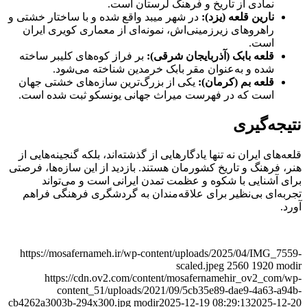
نمادی از تاریخ و فرهنگ لرستان است.
نارین قلعه (یزد):
در شهر میبد واقع شده و با ساختار خشتی و
راهروهای زیرزمینی‌اش، نمونه‌ای از معماری کویری ایران
است.
قلعه بابک (آذربایجان شرقی):
بر فراز کوه‌های کلیبر ساخته
شده و به‌عنوان مقر بابک خرمدین شناخته می‌شود.
قلعه بم (کرمان):
یکی از بزرگ‌ترین سازه‌های خشتی جهان
است که در فهرست میراث جهانی یونسکو ثبت شده است.
نتیجه‌گیری
قلعه‌های ایران نه تنها یادگارهایی از گذشته‌اند، بلکه گنجینه‌هایی از
هنر، فرهنگ و تاریخ کشورمان هستند. بازدید از این سازه‌ها، فرصتی
برای آشنایی با شکوه و عظمت تمدن ایرانی است و می‌تواند
تجربه‌ای بی‌نظیر برای علاقه‌مندان به گردشگری فرهنگی فراهم
آورد.
https://mosafernameh.ir/wp-content/uploads/2025/04/IMG_7559-
scaled.jpeg
2560
1920
modir
https://cdn.ov2.com/content/mosafernamehir_ov2_com/wp-
content_51/uploads/2021/09/5cb35e89-dae9-4a63-a94b-
cb4262a3003b-294x300.jpg
modir
2025-12-19 08:29:13
2025-12-20