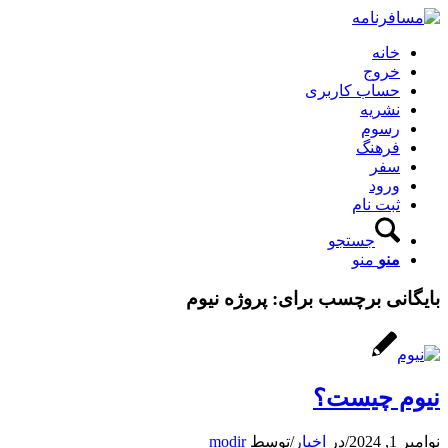
خانه
خروج
حساب کاربری
نشریه
رسوم
فرهنگ
سفر
ورود
ثبت نام
جستجو
منو
منو
بایگانی برچسب برای:
پروژه نیوم
نیوم چیست؟
نوامبر 1, 2024
/
در
اخبار
/
توسط
modir