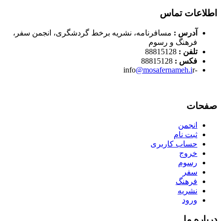
اطلاعات تماس
آدرس :
مسافرنامه، نشریه برخط گردشگری، انجمن سفر،
فرهنگ و رسوم
تلفن :
88815128
فکس :
88815128
@mosafernameh.i
r
-info
صفحات
انجمن
ثبت نام
حساب کاربری
خروج
رسوم
سفر
فرهنگ
نشریه
ورود
درباره ما