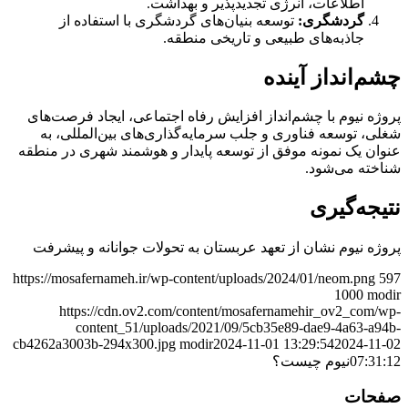
اطلاعات، انرژی تجدیدپذیر و بهداشت.
گردشگری:
توسعه بنیان‌های گردشگری با استفاده از
جاذبه‌های طبیعی و تاریخی منطقه.
چشم‌انداز آینده
پروژه نیوم با چشم‌انداز افزایش رفاه اجتماعی، ایجاد فرصت‌های
شغلی، توسعه فناوری و جلب سرمایه‌گذاری‌های بین‌المللی، به
عنوان یک نمونه موفق از توسعه پایدار و هوشمند شهری در منطقه
شناخته می‌شود.
نتیجه‌گیری
پروژه نیوم نشان از تعهد عربستان به تحولات جوانانه و پیشرفت
https://mosafernameh.ir/wp-content/uploads/2024/01/neom.png
597
1000
modir
https://cdn.ov2.com/content/mosafernamehir_ov2_com/wp-
content_51/uploads/2021/09/5cb35e89-dae9-4a63-a94b-
cb4262a3003b-294x300.jpg
modir
2024-11-01 13:29:54
2024-11-02
07:31:12
نیوم چیست؟
صفحات