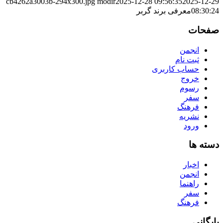
cb4262a3003b-294x300.jpg
modir
2025-12-28 09:56:35
2025-12-29
08:30:24
معرفی برند گربر
صفحات
انجمن
ثبت نام
حساب کاربری
خروج
رسوم
سفر
فرهنگ
نشریه
ورود
دسته ها
اخبار
انجمن
راهنما
سفر
فرهنگ
بایگانی