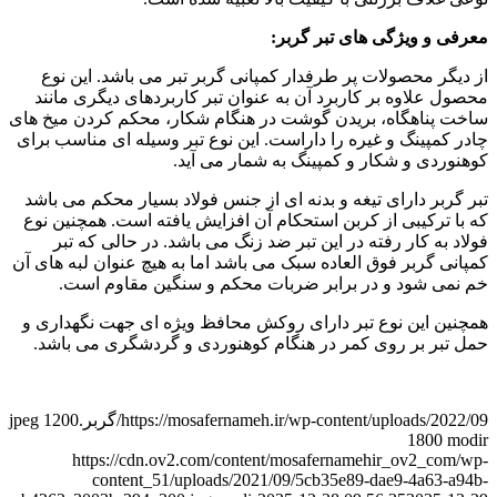
معرفی و ویژگی های تبر گربر:
از دیگر محصولات پر طرفدار کمپانی گربر تبر می باشد. این نوع
محصول علاوه بر کاربرد آن به عنوان تبر کاربردهای دیگری مانند
ساخت پناهگاه، بریدن گوشت در هنگام شکار، محکم کردن میخ های
چادر کمپینگ و غیره را داراست. این نوع تبر وسیله ای مناسب برای
کوهنوردی و شکار و کمپینگ به شمار می آید.
تبر گربر دارای تیغه و بدنه ای از جنس فولاد بسیار محکم می باشد
که با ترکیبی از کربن استحکام آن افزایش یافته است. همچنین نوع
فولاد به کار رفته در این تبر ضد زنگ می باشد. در حالی که تبر
کمپانی گربر فوق العاده سبک می باشد اما به هیچ عنوان لبه های آن
خم نمی شود و در برابر ضربات محکم و سنگین مقاوم است.
همچنین این نوع تبر دارای روکش محافظ ویژه ای جهت نگهداری و
حمل تبر بر روی کمر در هنگام کوهنوردی و گردشگری می باشد.
https://mosafernameh.ir/wp-content/uploads/2022/09/گربر.jpeg
1200
1800
modir
https://cdn.ov2.com/content/mosafernamehir_ov2_com/wp-
content_51/uploads/2021/09/5cb35e89-dae9-4a63-a94b-