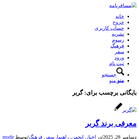
خانه
خروج
حساب کاربری
نشریه
رسوم
فرهنگ
سفر
ورود
ثبت نام
جستجو
منو
منو
بایگانی برچسب برای:
گربر
معرفی برند گربر
دسامبر 28, 2025
/
در
اخبار
,
انجمن
,
راهنما
,
سفر
,
فرهنگ
/
توسط
modir