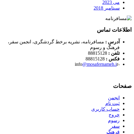
می 2023
سپتامبر 2018
اطلاعات تماس
آدرس :
مسافرنامه، نشریه برخط گردشگری، انجمن سفر،
فرهنگ و رسوم
تلفن :
88815128
فکس :
88815128
@mosafernameh.i
r
-info
صفحات
انجمن
ثبت نام
حساب کاربری
خروج
رسوم
سفر
فرهنگ