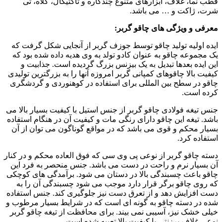
قطب نما، غلاف، ابزارهای متنوع چندکاره و تاکتیکال، کلاه، تی
شرت، ژاکت و … می باشد.
معرفی و ویژگی های چاقو گربر:
ایده اولیه تولید چاقو توسط جوزف گربر از آنجایی شکل گرفت که
یک مجموعه چاقو به عنوان کادو تولد به وی هدیه داده شده بود که
این ایده بعدها تبدیل به یک بیزنس بزرگ گردیده است. جذابیت و
کیفیت بالا چاقوهای کمپانی گربر امروزه آنها را به بزرگترین تولیدی
چاقو در سطح بین المللی برای استفاده در کوهنوردی و گردشگری
کرده است.
جنس تیغه فولادی چاقو گربر از جنس استیل با کیفیت بسیار بالا می
باشد. تیغه این چاقو دارای رنگی مات و کیفیت آن در هنگام استفاده
بسیار محکم و قوی می باشد که در مواقع گوناگون می توان از آن
استفاده کرد.
دسته چاقو گربر از نوعی پی وی سی که فوق العاده محکم و در کنار
آن بسیار نرم و راحت در دست می باشد. جنس منحصر به فرد این
چاقو باعث چسبندگی بالا در دستان می شود. برآمدگی های کوچکی
که روی چاقو برگر قرار دارد موجب می شود چسبندگی آن را به
دست افزایش دهد و از تعرق دست نیز جلوگیری کند. جنس استفاده
شده در دسته چاقو به گونه ای است که در شرایط بسیار مرطوب و
خیلی خشک نیز، آسیبی نمی بیند. برای محافظت از تیغه چاقو گربر
نوعی غلاف برزنتی با کیفیت بالا تعبیه شده است.