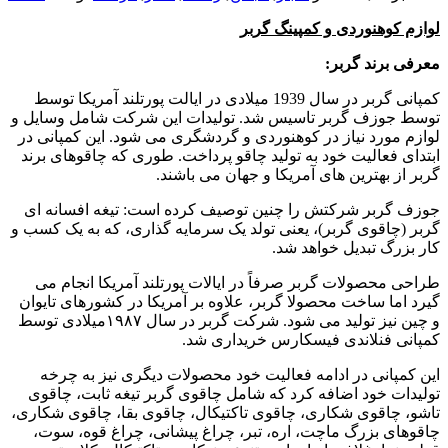
لوازم کوهنوردی و کمپینگ گربر
معرفی برند گربر:
کمپانی گربر در سال 1939 میلادی در ایالت پورتلند آمریکا توسط
توسط جوزف گربر تاسیس شد. تولیدات این شرکت شامل وسایل و
لوازم مورد نیاز در کوهنوردی و گردشگری می شود. این کمپانی در
ابتدای فعالیت خود به تولید چاقو پرداخت. طوری که چاقوهای برند
گربر از بهترین های آمریکا و جهان می باشند.
جوزف گربر شرکتش را چنین توصیف کرده است: تیغه افسانه ای
گربر (چاقوی گربر)، یعنی تولد یک سرمایه گذاری، که به یک کسب و
کار بزرگ تبدیل خواهد شد.
طراحی محصولات گربر صرفاً در ایالات پورتلند آمریکا انجام می
گیرد اما ساخت محصولا گربر، علاوه بر آمریکا در کشورهای تایوان
و چین نیز تولید می شود. شرکت گربر در سال ۱۹۸۷میلادی توسط
کمپانی فنلاندی فیسکارس خریداری شد.
این کمپانی در ادامه فعالیت خود محصولات دیگری نیز به چرخه
تولیدات خود اضافه کرد که شامل چاقوی گربر تیغه ثابت، چاقوی
تاشو، چاقوی شکاری، چاقوی تاکتیکال، چاقوی بقا، چاقوی شکاری،
چاقوهای بزرگ ماچت، اره، تبر، چراغ پیشانی، چراغ قوه، سوت،