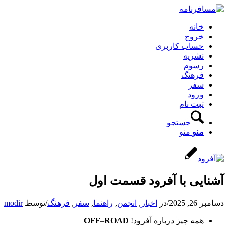
خانه
خروج
حساب کاربری
نشریه
رسوم
فرهنگ
سفر
ورود
ثبت نام
جستجو
منو
منو
آشنایی با آفرود قسمت اول
دسامبر 26, 2025
/
در
اخبار
,
انجمن
,
راهنما
,
سفر
,
فرهنگ
/
توسط
modir
همه چیز درباره آفرود!
ROAD
–
OFF