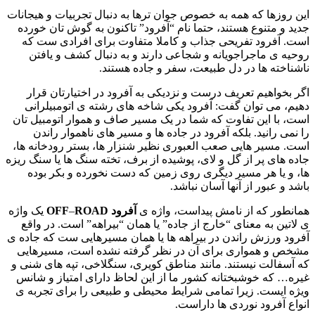
این روزها که همه به خصوص جوان ترها به دنبال تجربیات و هیجانات
جدید و متنوع هستند، حتما نام “آفرود” تاکنون به گوش تان خورده
است. آفرود تفریحی جذاب و کاملا متفاوت برای افرادی ست که
روحیه ی ماجراجویانه و شجاعی دارند و به دنبال کشف و یافتن
ناشناخته ها در دل طبیعت، سفر و جاده هستند.
اگر بخواهیم تعریف درست و نزدیکی به آفرود در اختیارتان قرار
دهیم، می توان گفت: آفرود یکی شاخه های رشته ی اتومبیلرانی
است، با این تفاوت که شما در یک مسیر صاف و هموار اتومبیل تان
را نمی رانید. بلکه آفرود در جاده ها و مسیر های ناهموار راندن
است. مسیر هایی صعب العبوری نظیر شنزار ها، بستر رودخانه ها،
جاده های پر از گل و لای، پوشیده از برف، تخته سنگ ها یا سنگ ریزه
ها، و یا هر مسیر دیگری روی زمین که دست نخورده و بکر بوده
باشد و عبور از آنها آسان نباشد.
همانطور که از نامش پیداست، واژه ی
آفرود
ROAD
–
OFF
یک واژه
ی لاتین به معنای “خارج از جاده” یا همان “بیراهه” است. در واقع
آفرود ورزش راندن در بیراهه ها یا همان مسیرهایی ست که جاده ی
مشخص و همواری برای آن در نظر گرفته نشده است، مسیرهایی
که آسفالت نیستند. مانند مناطق کویری، سنگلاخی، تپه های شنی و
غیره… که خوشبختانه کشور ما از این لحاظ دارای امتیاز و شانس
ویژه ایست. زیرا تمامی شرایط محیطی و طبیعی را برای تجربه ی
انواع آفرود نوردی ها داراست.