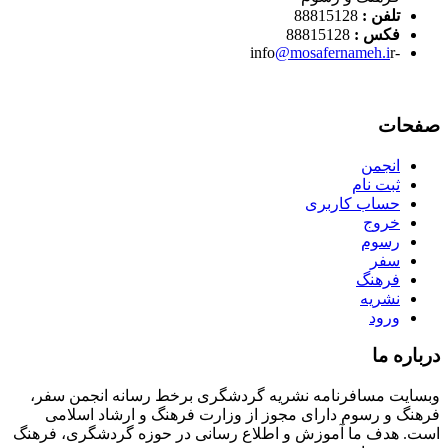
تلفن :
88815128
فکس :
88815128
@mosafernameh.i
r
-info
صفحات
انجمن
ثبت نام
حساب کاربری
خروج
رسوم
سفر
فرهنگ
نشریه
ورود
درباره ما
وبسایت مسافرنامه نشریه گردشگری برخط رسانه انجمن سفر،
فرهنگ و رسوم دارای مجوز از وزارت فرهنگ و ارشاد اسلامی
است. هدف ما آموزش و اطلاع رسانی در حوزه گردشگری، فرهنگ